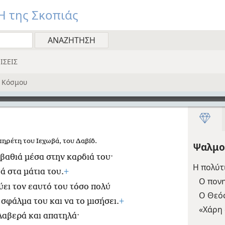
 της Σκοπιάς
ΙΣΕΙΣ
 Κόσμου
ηρέτη του Ιεχωβά, του Δαβίδ.
Ψαλμο
βαθιά μέσα στην καρδιά του·
Η πολύτ
 στα μάτια του.
+
Ο πονη
εύει τον εαυτό του τόσο πολύ
Ο Θεός
 σφάλμα του και να το μισήσει.
+
«Χάρη
βλαβερά και απατηλά·