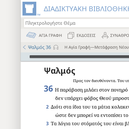
ΔΙΑΔΙΚΤΥΑΚΗ ΒΙΒΛΙΟΘΗΚΗ
ΑΓΙΑ ΓΡΑΦΗ
ΕΚΔΟΣΕΙΣ
ΣΥΝΑΘΡΟ
Ψαλμός 36
Η Αγία Γραφή—Μετάφραση Νέου
Audio Player
ου
Ψαλμός
i12)
Προς τον διευθύνοντα. Του υπ
)
36
Η παράβαση μιλάει στον πονηρό 
δεν υπάρχει φόβος Θεού μπροστά
8
2
Διότι στα ίδια του τα μάτια κολακ
ώστε δεν μπορεί να εντοπίσει το
3
Τα λόγια του στόματός του είναι 