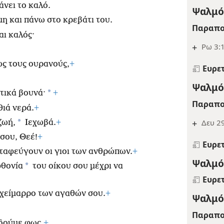
άνει το καλό.
Ψαλμός
η και πάνω στο κρεβάτι του.
Παραπο
αι καλός·
+
Ρω 3:
ως τους ουρανούς,
+
Ευρε
Ψαλμός
*
ητικά βουνά·
+
Παραπο
θιά νερά.
+
+
Δευ 29
*
ζωή,
Ιεχωβά.
+
 σου, Θεέ!
+
Ευρε
ταφεύγουν οι γιοι των ανθρώπων.
+
Ψαλμός
*
φθονία
του οίκου σου μέχρι να
Ευρε
ν χείμαρρο των αγαθών σου.
+
Ψαλμός
Παραπο
δούμε φως.
+