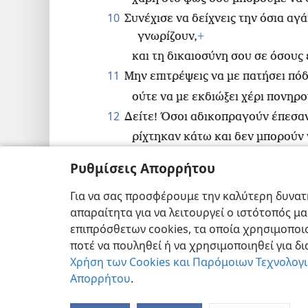
10
Συνέχισε να δείχνεις την όσια αγ
γνωρίζουν,
+
και τη δικαιοσύνη σου σε όσους 
11
Μην επιτρέψεις να με πατήσει πό
ούτε να με εκδιώξει χέρι πονηρο
12
Δείτε! Όσοι αδικοπραγούν έπεσα
ρίχτηκαν κάτω και δεν μπορούν
Ρυθμίσεις Απορρήτου
Για να σας προσφέρουμε την καλύτερη δυνατή
απαραίτητα για να λειτουργεί ο ιστότοπός μ
Copyright
© 2026 Watch Tower Bible and T
επιπρόσθετων cookies, τα οποία χρησιμοποιο
ποτέ να πουληθεί ή να χρησιμοποιηθεί για δ
Χρήση των Cookies και Παρόμοιων Τεχνολογ
Απορρήτου
.