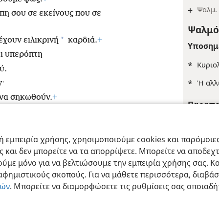
+
Ψαλμ.
άπη σου σε εκείνους που σε
Ψαλμός
*
έχουν ειλικρινή
καρδιά.
+
Υποσημ
δι υπερόπτη
*
Κυριο
ύ.
*
Ή αλλ
ν·
 να σηκωθούν.
+
Παραπο
+
Ψαλμ.
 εμπειρία χρήσης, χρησιμοποιούμε cookies και παρόμοιες 
+
Ρω 11
ας και δεν μπορείτε να τα απορρίψετε. Μπορείτε να αποδεχ
ract Society of Pennsylvania
Όροι Χρήσης
Πολιτική Απορρήτου
Ρυθμίσ
+
Ψαλμ. 
ύμε μόνο για να βελτιώσουμε την εμπειρία χρήσης σας. Κα
ιαφημιστικούς σκοπούς. Για να μάθετε περισσότερα, διαβά
Ευρε
ιών
. Μπορείτε να διαμορφώσετε τις ρυθμίσεις σας οποιαδή
Ψαλμός
Παραπο