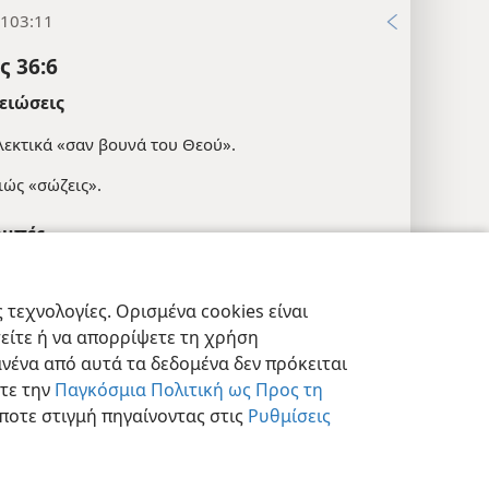
 103:11
 36:6
ειώσεις
λεκτικά «σαν βουνά του Θεού».
ιώς «σώζεις».
μπές
 71:19
τεχνολογίες. Ορισμένα cookies είναι
:33
τείτε ή να απορρίψετε τη χρήση
εις Απορρήτου
Σύνδεση
JW.ORG
145:9· 1Τι 4:10
νένα από αυτά τα δεδομένα δεν πρόκειται
στε την
Παγκόσμια Πολιτική ως Προς τη
τήρια
ποτε στιγμή πηγαίνοντας στις
Ρυθμίσεις
 36:7
μπές