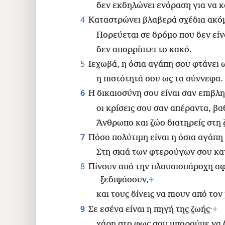
δεν εκδηλώνει ενόραση για να κ
4
Καταστρώνει βλαβερά σχέδια ακόμ
Πορεύεται σε δρόμο που δεν είν
δεν απορρίπτει το κακό.
5
Ιεχωβά, η όσια αγάπη σου φτάνει 
η πιστότητά σου ως τα σύννεφα.
6
Η δικαιοσύνη σου είναι σαν επιβλ
οι κρίσεις σου σαν απέραντα, βα
Άνθρωπο και ζώο διατηρείς στη 
7
Πόσο πολύτιμη είναι η όσια αγάπη
Στη σκιά των φτερούγων σου κα
8
Πίνουν από την πλουσιοπάροχη α
ξεδιψάσουν,
+
και τους δίνεις να πιουν από το
9
Σε εσένα είναι η πηγή της ζωής·
+
χάρη στο φως σου μπορούμε να 