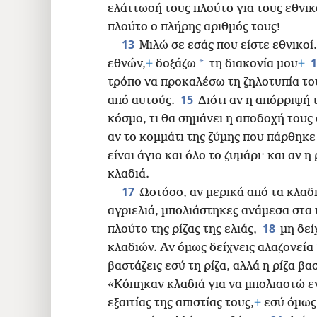
ελάττωσή τους πλούτο για τους εθνικ
πλούτο ο πλήρης αριθμός τους!
13
Μιλώ σε εσάς που είστε εθνικοί
*
εθνών,
+
δοξάζω
τη διακονία μου
+
τρόπο να προκαλέσω τη ζηλοτυπία το
15
από αυτούς.
Διότι αν η απόρριψή 
κόσμο, τι θα σημάνει η αποδοχή τους
αν το κομμάτι της ζύμης που πάρθηκε 
είναι άγιο και όλο το ζυμάρι· και αν η 
κλαδιά.
17
Ωστόσο, αν μερικά από τα κλαδι
αγριελιά, μπολιάστηκες ανάμεσα στα 
18
πλούτο της ρίζας της ελιάς,
μη δεί
κλαδιών. Αν όμως δείχνεις αλαζονεία
βαστάζεις εσύ
τη ρίζα, αλλά η ρίζα βα
«Κόπηκαν κλαδιά για να μπολιαστώ ε
εξαιτίας της απιστίας τους,
+
εσύ όμως 