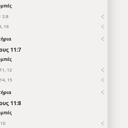
μπές
· 2:8
5, 16
τήρια
υς 11:7
μπές
11, 12
14, 15
τήρια
υς 11:8
μπές
:10