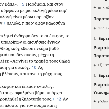
5
ον Βάαλ».
+
Παρόμοια, και στον
*
Κυριο
σύμφωνα με μια εκλογή μέσω παρ’
κλογή είναι μέσω παρ’ αξίαν
Παραπο
ν·
+
αλλιώς, η παρ’ αξίαν καλοσύνη
+
1Σα 12
εκζητεί ένθερμα δεν το απέκτησε, το
Ευρε
υπολοίπων οι αισθήσεις έγιναν
Ρωμαίο
Ο Θεός τούς έδωσε πνεύμα βαθύ
τιά που δεν ακούν, μέχρι τη
Παραπο
λέει: «Ας γίνει το τραπέζι τους θηλιά
+
Εξ 19:
10
δοση για αυτούς.
Ας
η βλέπουν, και κάνε τη ράχη τους
Ευρε
Ρωμαίο
σκοψαν και έπεσαν εντελώς;
Υποσημ
ό τους εσφαλμένο βήμα, υπάρχει
12
προκληθεί η ζηλοτυπία τους.
+
Αν
*
Βλέπ
ι πλούτο για τον κόσμο και η