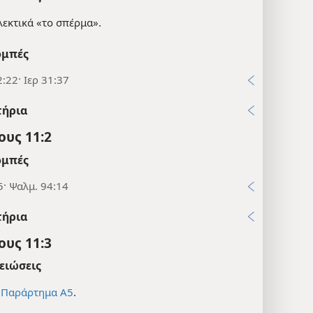
λεκτικά «το σπέρμα».
μπές
:22· Ιερ 31:37
τήρια
υς 11:2
μπές
5· Ψαλμ. 94:14
τήρια
υς 11:3
ειώσεις
ε
Παράρτημα Α5
.