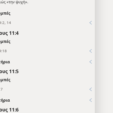
ιώς «την ψυχή».
μπές
:2, 14
υς 11:4
μπές
9:18
τήρια
υς 11:5
μπές
27
τήρια
υς 11:6