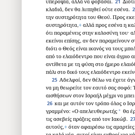
21
υπεροψία, αλλά να φοβάσαι.
Διότ
κλαδιά, δεν θα λυπηθεί ούτε εσένα.
την αυστηρότητα του Θεού. Προς εκε
αυστηρότητα,
+
αλλά προς εσένα η κα
ότι παραμένεις στην καλοσύνη του· αλ
εκείνοι επίσης, αν δεν παραμείνουν σ
διότι ο Θεός είναι ικανός να τους μπο
από το ελαιόδεντρο που είναι άγριο 
αντίθετα με τη φύση στο ήμερο ελαι
πάλι στο δικό τους ελαιόδεντρο εκείν
25
Αδελφοί, δεν θέλω να έχετε άγν
να μη θεωρείτε τον εαυτό σας σοφό: 
αισθήσεων στον Ισραήλ μέχρι να μπει
26
και με αυτόν τον τρόπο όλος ο Ισ
*
γραμμένο: «Ο απελευθερωτής
θα έρ
2
τις ασεβείς πράξεις από τον Ιακώβ.
αυτούς,
+
όταν αφαιρέσω τις αμαρτίες