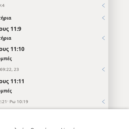
9:4
τήρια
υς 11:9
τήρια
υς 11:10
μπές
69:22, 23
υς 11:11
μπές
2:21· Ρω 10:19
τήρια
υς 11:12
εις Απορρήτου
Σύνδεση
JW.ORG