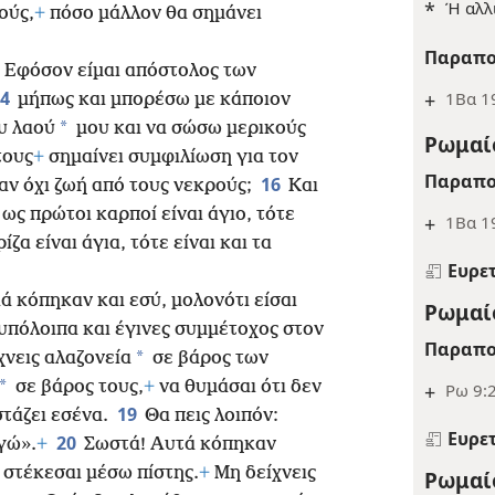
*
Ή αλλ
ούς,
+
πόσο μάλλον θα σημάνει
Παραπο
. Εφόσον είμαι απόστολος των
14
+
1Βα 19
μήπως και μπορέσω με κάποιον
*
υ λαού
μου και να σώσω μερικούς
Ρωμαίο
τους
+
σημαίνει συμφιλίωση για τον
Παραπο
16
 αν όχι ζωή από τους νεκρούς;
Και
ως πρώτοι καρποί είναι άγιο, τότε
+
1Βα 1
ρίζα είναι άγια, τότε είναι και τα
Ευρε
ά κόπηκαν και εσύ, μολονότι είσαι
Ρωμαίο
υπόλοιπα και έγινες συμμέτοχος στον
Παραπο
*
χνεις αλαζονεία
σε βάρος των
*
σε βάρος τους,
+
να θυμάσαι ότι δεν
+
Ρω 9:
19
στάζει εσένα.
Θα πεις λοιπόν:
Ευρε
20
γώ».
+
Σωστά! Αυτά κόπηκαν
στέκεσαι μέσω πίστης.
+
Μη δείχνεις
Ρωμαίο