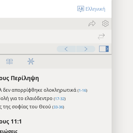
Ελληνική
ους Περίληψη
λ δεν απορρίφθηκε ολοκληρωτικά
(
1-16
)
ολή για το ελαιόδεντρο
(
17-32
)
ς της σοφίας του Θεού
(
33-36
)
υς 11:1
ειώσεις