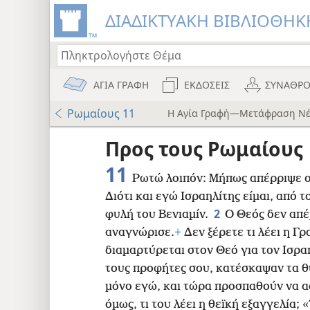
ΔΙΑΔΙΚΤΥΑΚΗ ΒΙΒΛΙΟΘΗΚΗ
ΑΓΙΑ ΓΡΑΦΗ
ΕΚΔΟΣΕΙΣ
ΣΥΝΑΘΡΟ
Ρωμαίους 11
Η Αγία Γραφή—Μετάφραση Νέ
ου
Προς τους Ρωμαίους
i12)
11
Ρωτώ λοιπόν: Μήπως απέρριψε ο
Διότι και εγώ Ισραηλίτης είμαι, από 
i7)
2
φυλή του Βενιαμίν.
Ο Θεός δεν απέ
)
αναγνώρισε.
+
Δεν ξέρετε τι λέει η Γρ
διαμαρτύρεται στον Θεό για τον Ισρα
8
τους προφήτες σου, κατέσκαψαν τα θυ
μόνο εγώ, και τώρα προσπαθούν να α
16
όμως, τι του λέει η θεϊκή εξαγγελία;