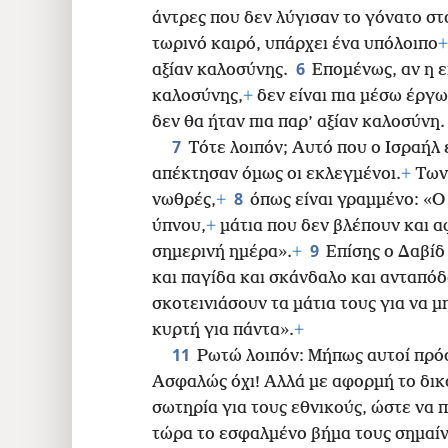
άντρες που δεν λύγισαν το γόνατο στ
24
τωρινό καιρό, υπάρχει ένα υπόλοιπο
+
6
αξίαν καλοσύνης.
Επομένως, αν η ε
32
καλοσύνης,
+
δεν είναι πια μέσω έργω
δεν θα ήταν πια παρ’ αξίαν καλοσύνη.
7
Τότε λοιπόν; Αυτό που ο Ισραήλ 
απέκτησαν όμως οι εκλεγμένοι.
+
Των 
8
νωθρές,
+
όπως είναι γραμμένο: «
ύπνου,
+
μάτια που δεν βλέπουν και αφ
9
σημερινή ημέρα».
+
Επίσης ο Δαβίδ 
και παγίδα και σκάνδαλο και ανταπό
σκοτεινιάσουν τα μάτια τους για να μ
κυρτή για πάντα».
+
11
Ρωτώ λοιπόν: Μήπως αυτοί πρό
Ασφαλώς όχι! Αλλά με αφορμή το δικ
σωτηρία για τους εθνικούς, ώστε να 
τώρα το εσφαλμένο βήμα τους σημαίνε