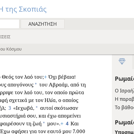
 της Σκοπιάς
ΙΣΕΙΣ
ου Κόσμου
 Θεός τον λαό του;
+
Όχι βέβαια!
Ρωμαί
*
τους απογόνους
του Αβραάμ, από τη
Ο Ισραή
ρριψε τον λαό του, τον οποίο πρώτα
Η παραβ
αφή σχετικά με τον Ηλία, ο οποίος
Το βάθο
3
*
ήλ;
«Ιεχωβά,
αυτοί σκότωσαν
σιαστήριά σου, και έχω απομείνει
Ρωμαίο
4
*
φαιρέσουν τη ζωή
μου».
+
Και
Υποσημ
 «Έχω αφήσει για τον εαυτό μου 7.000