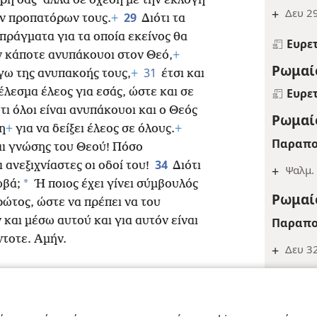
χάρη σας· αλλά σε σχέση με την εκλογή
+
Δευ 2
29
ων προπατόρων τους.
+
Διότι τα
 πράγματα για τα οποία εκείνος θα
Ευρε
 κάποτε ανυπάκουοι στον Θεό,
+
Ρωμαίο
31
ω της ανυπακοής τους,
+
έτσι και
έλεσμα έλεος για εσάς, ώστε και σε
Ευρε
τι όλοι είναι ανυπάκουοι και ο Θεός
Ρωμαίο
η
+
για να δείξει έλεος σε όλους.
+
Παραπο
αι γνώσης του Θεού! Πόσο
34
ι ανεξιχνίαστες οι οδοί του!
Διότι
+
Ψαλμ. 
*
ωβά;
Ή ποιος έχει γίνει σύμβουλός
Ρωμαίο
ρώτος, ώστε να πρέπει να του
 και μέσω αυτού και για αυτόν είναι
Παραπο
ντοτε. Αμήν.
+
Δευ 3
Ευρε
Ρωμαίο
ract Society of Pennsylvania
Όροι Χρήσης
Πολιτική Απορρήτου
Ρυθμίσ