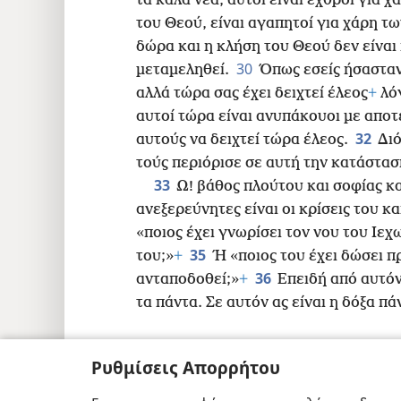
τα καλά νέα, αυτοί είναι εχθροί για 
του Θεού, είναι αγαπητοί για χάρη τ
δώρα και η κλήση του Θεού δεν είναι
30
μεταμεληθεί.
Όπως εσείς ήσασταν
αλλά τώρα σας έχει δειχτεί έλεος
+
λόγ
αυτοί τώρα είναι ανυπάκουοι με αποτ
32
αυτούς να δειχτεί τώρα έλεος.
Διό
τούς περιόρισε σε αυτή την κατάστασ
33
Ω! βάθος πλούτου και σοφίας κ
ανεξερεύνητες είναι οι κρίσεις του κα
«ποιος έχει γνωρίσει τον νου του Ιεχ
35
του;»
+
Ή «ποιος του έχει δώσει π
36
ανταποδοθεί;»
+
Επειδή από αυτόν
τα πάντα. Σε αυτόν ας είναι η δόξα πά
Ρυθμίσεις Απορρήτου
Copyright
© 2026 Watch Tower Bible and T