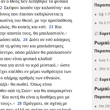
ι αν ο Θεός δεν λυπήθηκε τα φυσικά
Παραπο
22
Σκέψου λοιπόν την καλοσύνη
+
και
+
Εφ 1:7
ίνους που έπεσαν εκδηλώνεται η
λοσύνη του Θεού, με την προϋπόθεση
+
Γα 2:1
23
λιώς, θα κοπείς και εσύ.
Και
Ευρε
την απιστία τους, θα μπολιαστούν,
+
24
λιάσει πάλι.
Διότι αν εσύ κόπηκες
Ρωμαίο
από τη φύση του και μπολιάστηκες
Παραπο
όδεντρο, πόσο μάλλον θα μπολιαστούν
οι που είναι φυσικά κλαδιά!
+
Ιωα 1:
οια για αυτό το ιερό μυστικό,
+
ώστε
+
2Κο 3:
Έχει επέλθει εν μέρει νωθρότητα των
 ο πλήρης αριθμός των εθνικών,
Ευρε
ραήλ
+
θα σωθεί. Όπως είναι
Ρωμαίο
θει από τη Σιών
+
και θα απομακρύνει
Παραπο
7
Και αυτή θα είναι η διαθήκη μου με
28
 τους».
+
Πράγματι, σε σχέση με
+
Ησ 29