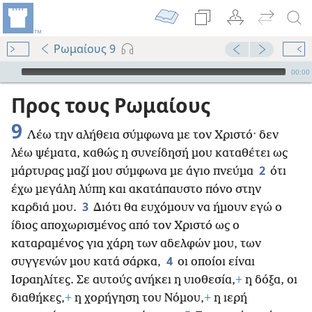
Ρωμαίους 9
Audio Player
00:00
Προς τους Ρωμαίους
9
Λέω την αλήθεια σύμφωνα με τον Χριστό· δεν
λέω ψέματα, καθώς η συνείδησή μου καταθέτει ως
2
μάρτυρας μαζί μου σύμφωνα με άγιο πνεύμα
ότι
έχω μεγάλη λύπη και ακατάπαυστο πόνο στην
3
καρδιά μου.
Διότι θα ευχόμουν να ήμουν εγώ ο
ίδιος αποχωρισμένος από τον Χριστό ως ο
καταραμένος για χάρη των αδελφών μου, των
4
συγγενών μου κατά σάρκα,
οι οποίοι είναι
Ισραηλίτες. Σε αυτούς ανήκει η υιοθεσία,
+
η δόξα, οι
διαθήκες,
+
η χορήγηση του Νόμου,
+
η ιερή