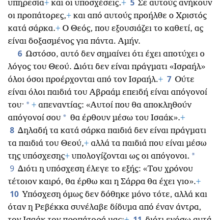
5
υπηρεσία
+
και οι υποσχέσεις.
+
Σε αυτούς ανήκουν
οι προπάτορες,
+
και από αυτούς προήλθε ο Χριστός
κατά σάρκα.
+
Ο Θεός, που εξουσιάζει το καθετί, ας
είναι δοξασμένος για πάντα. Αμήν.
6
Ωστόσο, αυτό δεν σημαίνει ότι έχει αποτύχει ο
λόγος του
Θεού. Διότι δεν είναι πράγματι «Ισραήλ»
7
όλοι όσοι προέρχονται από τον Ισραήλ.
+
Ούτε
είναι όλοι παιδιά του Αβραάμ επειδή είναι απόγονοί
*
του·
+
απεναντίας: «Αυτοί που θα αποκληθούν
*
απόγονοί σου
θα έρθουν μέσω του Ισαάκ».
+
8
Δηλαδή τα κατά σάρκα παιδιά δεν είναι πράγματι
τα παιδιά του Θεού,
+
αλλά τα παιδιά που είναι μέσω
*
της υπόσχεσης
+
υπολογίζονται ως οι απόγονοι.
9
Διότι η υπόσχεση έλεγε το εξής: «Του χρόνου
τέτοιον καιρό, θα έρθω και η Σάρρα θα έχει γιο».
+
10
Υπόσχεση όμως δεν δόθηκε μόνο τότε, αλλά και
όταν η Ρεβέκκα συνέλαβε δίδυμα από έναν άντρα,
11