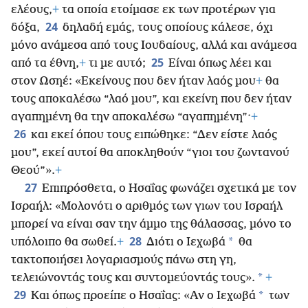
ελέους,
+
τα οποία ετοίμασε εκ των προτέρων για
24
δόξα,
δηλαδή εμάς, τους οποίους κάλεσε, όχι
μόνο ανάμεσα από τους Ιουδαίους, αλλά και ανάμεσα
25
από τα έθνη,
+
τι με αυτό;
Είναι όπως λέει και
στον Ωσηέ: «Εκείνους που δεν ήταν λαός μου
+
θα
τους αποκαλέσω “λαό μου”, και εκείνη που δεν ήταν
αγαπημένη θα την αποκαλέσω “αγαπημένη”·
+
26
και εκεί όπου τους ειπώθηκε: “Δεν είστε λαός
μου”, εκεί αυτοί θα αποκληθούν “γιοι του ζωντανού
Θεού”».
+
27
Επιπρόσθετα, ο Ησαΐας φωνάζει σχετικά με τον
Ισραήλ: «Μολονότι ο αριθμός των γιων του Ισραήλ
μπορεί να είναι σαν την άμμο της θάλασσας, μόνο το
28
*
υπόλοιπο θα σωθεί.
+
Διότι ο Ιεχωβά
θα
τακτοποιήσει λογαριασμούς πάνω στη γη,
*
τελειώνοντάς τους και συντομεύοντάς τους».
+
29
*
Και όπως προείπε ο
Ησαΐας: «Αν ο Ιεχωβά
των