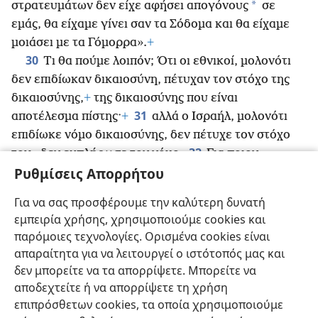
*
στρατευμάτων δεν είχε αφήσει απογόνους
σε
εμάς, θα είχαμε γίνει σαν τα Σόδομα και θα είχαμε
μοιάσει με τα Γόμορρα».
+
30
Τι θα πούμε λοιπόν; Ότι οι εθνικοί, μολονότι
δεν επιδίωκαν δικαιοσύνη, πέτυχαν τον στόχο της
δικαιοσύνης,
+
της δικαιοσύνης που είναι
31
αποτέλεσμα πίστης·
+
αλλά ο Ισραήλ, μολονότι
επιδίωκε νόμο δικαιοσύνης, δεν πέτυχε τον στόχο
32
του—δεν εκπλήρωσε τον νόμο.
Για ποιον
Ρυθμίσεις Απορρήτου
λόγο; Επειδή δεν τον επιδίωκε μέσω πίστης, αλλά
μέσω έργων. Αυτοί πρόσκοψαν στην «πέτρα του
Για να σας προσφέρουμε την καλύτερη δυνατή
33
προσκόμματος»·
+
όπως είναι γραμμένο: «Θέτω
εμπειρία χρήσης, χρησιμοποιούμε cookies και
στη Σιών πέτρα
+
προσκόμματος και βράχο
παρόμοιες τεχνολογίες. Ορισμένα cookies είναι
σκανδάλου, αλλά εκείνος που στηρίζει την πίστη του
απαραίτητα για να λειτουργεί ο ιστότοπός μας και
*
σε αυτήν δεν θα απογοητευτεί».
+
δεν μπορείτε να τα απορρίψετε. Μπορείτε να
αποδεχτείτε ή να απορρίψετε τη χρήση
επιπρόσθετων cookies, τα οποία χρησιμοποιούμε