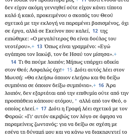
τον Ισαάκ τον προπάτορά μας·
+
διότι ενόσω αυτά
δεν είχαν ακόμη γεννηθεί ούτε είχαν κάνει τίποτα
καλό ή κακό, προκειμένου ο σκοπός του Θεού
σχετικά με την εκλογή να παραμένει βασισμένος, όχι
12
σε έργα, αλλά σε Εκείνον που καλεί,
της
ειπώθηκε: «Ο μεγαλύτερος θα είναι δούλος του
13
νεοτέρου».
+
Όπως είναι γραμμένο: «Εγώ
αγάπησα τον Ιακώβ, τον δε Ησαύ τον μίσησα».
+
14
Τι θα πούμε λοιπόν; Μήπως υπάρχει αδικία
15
στον Θεό; Ασφαλώς όχι!
+
Διότι αυτός λέει στον
Μωυσή: «Θα ελεήσω όποιον ελεήσω και θα δείξω
16
συμπόνια σε όποιον δείξω συμπόνια».
+
Άρα
λοιπόν, δεν εξαρτάται από την επιθυμία ούτε από την
*
προσπάθεια κάποιου ατόμου,
αλλά από τον Θεό, ο
17
οποίος ελεεί.
+
Διότι η Γραφή λέει σχετικά με τον
Φαραώ: «Γι’ αυτόν ακριβώς τον λόγο σε άφησα να
παραμείνεις ζωντανός: για να δείξω σε σχέση με
εσένα τη δύναμή μου και να κάνω να διακηρυχτεί το