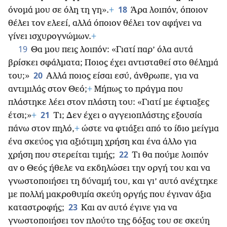
18
όνομά μου σε όλη τη γη».
+
Άρα λοιπόν, όποιον
θέλει τον ελεεί, αλλά όποιον θέλει τον αφήνει να
γίνει ισχυρογνώμων.
+
19
Θα μου πεις λοιπόν: «Γιατί παρ’ όλα αυτά
βρίσκει σφάλματα; Ποιος έχει αντισταθεί στο θέλημά
20
του;»
Αλλά ποιος είσαι εσύ, άνθρωπε, για να
αντιμιλάς στον Θεό;
+
Μήπως το πράγμα που
πλάστηκε λέει στον πλάστη του: «Γιατί με έφτιαξες
21
έτσι;»
+
Τι; Δεν έχει ο αγγειοπλάστης εξουσία
πάνω στον πηλό,
+
ώστε να φτιάξει από το ίδιο μείγμα
ένα σκεύος για αξιότιμη χρήση και ένα άλλο για
22
χρήση που στερείται τιμής;
Τι θα πούμε λοιπόν
αν ο Θεός ήθελε να εκδηλώσει την οργή του και να
γνωστοποιήσει τη δύναμή του, και γι’ αυτό ανέχτηκε
με πολλή μακροθυμία σκεύη οργής που έγιναν άξια
23
καταστροφής;
Και αν αυτό έγινε για να
γνωστοποιήσει τον πλούτο της δόξας του σε σκεύη