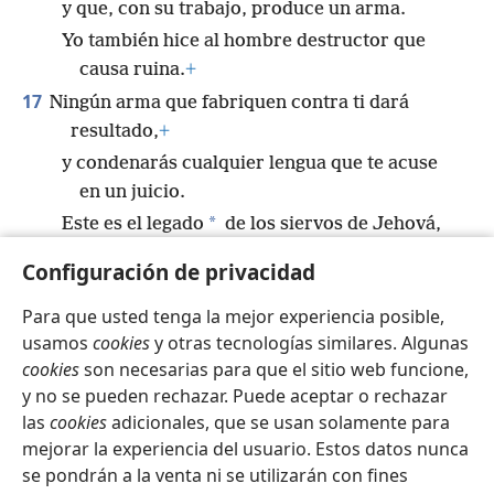
y que, con su trabajo, produce un arma.
Yo también hice al hombre destructor que
causa ruina.
+
17
Ningún arma que fabriquen contra ti dará
resultado,
+
y condenarás cualquier lengua que te acuse
en un juicio.
*
Este es el legado
de los siervos de Jehová,
y la justicia de ellos proviene de mí”, afirma
Configuración de privacidad
Jehová.
+
Para que usted tenga la mejor experiencia posible,
usamos
cookies
y otras tecnologías similares. Algunas
cookies
son necesarias para que el sitio web funcione,
y no se pueden rechazar. Puede aceptar o rechazar
Español
Compartir
Configuración
las
cookies
adicionales, que se usan solamente para
Copyright
© 2026 Watch Tower Bible and Tract Society of Pennsylvania
mejorar la experiencia del usuario. Estos datos nunca
Condiciones de uso
Política de privacidad
se pondrán a la venta ni se utilizarán con fines
Configuración de privacidad
Iniciar sesión
JW.ORG