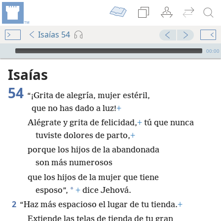
Isaías 54
Audio Player
00:00
Isaías
54
“¡Grita de alegría, mujer estéril,
que no has dado a luz!
+
Alégrate y grita de felicidad,
+
tú que nunca
tuviste dolores de parto,
+
porque los hijos de la abandonada
son más numerosos
que los hijos de la mujer que tiene
*
esposo”,
+
dice Jehová.
2
“Haz más espacioso el lugar de tu tienda.
+
Extiende las telas de tienda de tu gran