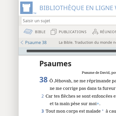
BIBLIOTHÈQUE EN LIGNE 
BIBLE
PUBLICATIONS
RÉUNIO
Psaume 38
La Bible. Traduction du monde n
Audio Player
u
Psaumes
Psaume de David, pou
wt)
38
Ô Jéhovah, ne me réprimande pas
i8)
ne me corrige pas dans ta fureur
2
Car tes flèches se sont enfoncées 
8
et ta main pèse sur moi
+
.
3
16
*
Tout mon corps est malade
à cau