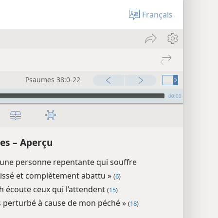
Français
Psaumes 38:0-22
00:00
es – Aperçu
’une personne repentante qui souffre
issé et complètement abattu »
(
6
)
h écoute ceux qui l’attendent
(
15
)
ais perturbé à cause de mon péché »
(
18
)