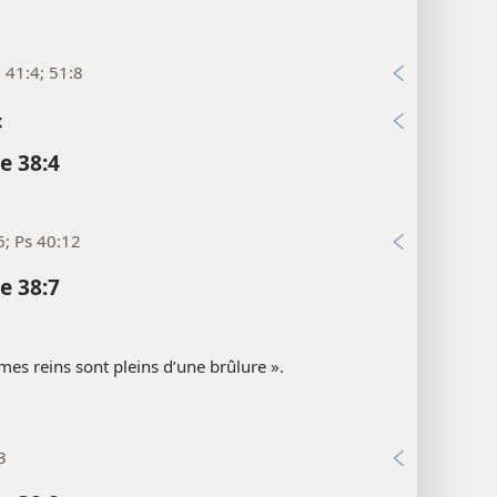
; 41:4; 51:8
x
e 38:4
6; Ps 40:12
e 38:7
« mes reins sont pleins d’une brûlure ».
3