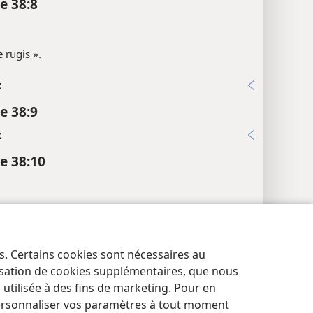
e 38:8
e rugis ».
x
e 38:9
x
e 38:10
x
es. Certains cookies sont nécessaires au
res de confidentialité
Se connecter
JW.ORG
e 38:12
lisation de cookies supplémentaires, que nous
tilisée à des fins de marketing. Pour en
ersonnaliser vos paramètres à tout moment