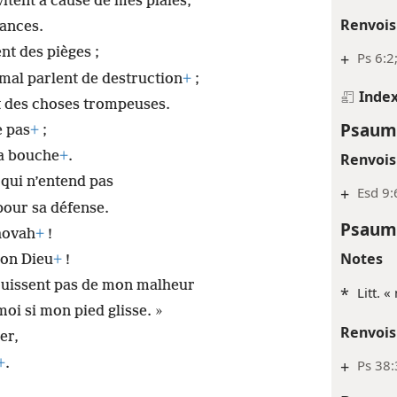
tent à cause de mes plaies,
Renvois
tances.
nt des pièges ;
+
Ps 6:2
 mal parlent de destruction
+
;
Inde
t des choses trompeuses.
Psaum
e pas
+
;
la bouche
+
.
Renvois
ui n’entend pas
+
Esd 9:
 pour sa défense.
Psaum
éhovah
+
!
Notes
mon Dieu
+
!
réjouissent pas de mon malheur
*
Litt. 
moi si mon pied glisse. »
Renvois
er,
+
.
+
Ps 38: