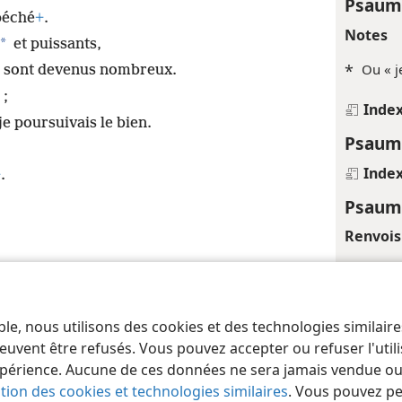
Psaum
péché
+
.
Notes
*
et puissants,
*
Ou « j
n sont devenus nombreux.
 ;
Inde
je poursuivais le bien.
Psaum
Inde
+
.
Psaum
Renvois
+
Ps 6:7
Inde
ble, nous utilisons des cookies et des technologies similair
 of Pennsylvania
Conditions d’utilisation
Règles de confidentialité
Paramèt
Psaum
euvent être refusés. Vous pouvez accepter ou refuser l'uti
périence. Aucune de ces données ne sera jamais vendue ou u
Renvois
ation des cookies et technologies similaires
. Vous pouvez p