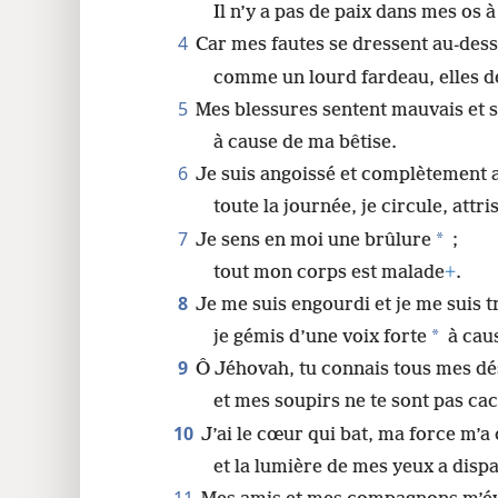
Il n’y a pas de paix dans mes os
4
Car mes fautes se dressent au-dess
comme un lourd fardeau, elles d
5
Mes blessures sentent mauvais et 
à cause de ma bêtise.
6
Je suis angoissé et complètement a
toute la journée, je circule, attris
7
*
Je sens en moi une brûlure
;
tout mon corps est malade
+
.
8
Je me suis engourdi et je me suis
*
je gémis d’une voix forte
à cau
9
Ô Jéhovah, tu connais tous mes dé
et mes soupirs ne te sont pas ca
10
J’ai le cœur qui bat, ma force m’a 
et la lumière de mes yeux a disp