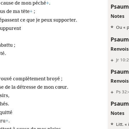
 à cause de mon péché
+
.
Psaume
us de ma tête
+
;
Notes
épassent ce que je peux supporter.
*
Ou « p
suppurent
Psaum
battu ;
Renvois
té.
+
Jr 10:
Psaum
 trouvé complètement broyé ;
Renvois
se de la détresse de mon cœur.
+
Ps 32:
sirs,
Psaum
chés.
quitté
Notes
aru
+
.
*
Litt. «