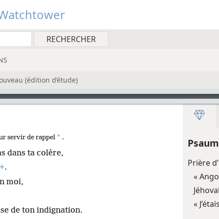
Watchtower
NS
ouveau (édition d’étude)
*
r servir de rappel
.
Psaum
 dans ta colère,
Prière d
+
.
« Ango
en moi,
Jéhova
« J’ét
se de ton indignation.