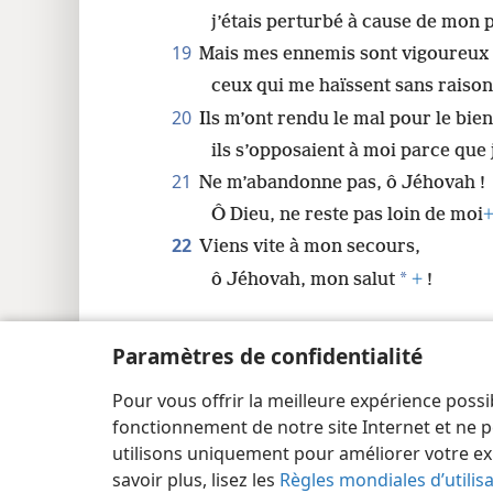
j’étais perturbé à cause de mon 
19
Mais mes ennemis sont vigoureux
ceux qui me haïssent sans raiso
20
Ils m’ont rendu le mal pour le bien
ils s’opposaient à moi parce que 
21
Ne m’abandonne pas, ô Jéhovah !
Ô Dieu, ne reste pas loin de moi
22
Viens vite à mon secours,
*
ô Jéhovah, mon salut
+
!
Paramètres de confidentialité
Pour vous offrir la meilleure expérience possi
Copyright
© 2026 Watch Tower Bible and Tract Society
fonctionnement de notre site Internet et ne p
utilisons uniquement pour améliorer votre ex
savoir plus, lisez les
Règles mondiales d’utilis