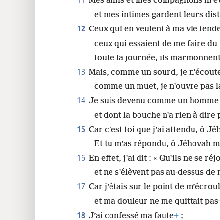
11
Mes amis et mes compagnons m’évi
et mes intimes gardent leurs dis
12
Ceux qui en veulent à ma vie tende
ceux qui essaient de me faire du
toute la journée, ils marmonnen
13
Mais, comme un sourd, je n’écout
comme un muet, je n’ouvre pas 
14
Je suis devenu comme un homme q
et dont la bouche n’a rien à dire
15
Car c’est toi que j’ai attendu, ô J
Et tu m’as répondu, ô Jéhovah 
16
En effet, j’ai dit : « Qu’ils ne se 
et ne s’élèvent pas au-dessus de 
17
Car j’étais sur le point de m’écroul
et ma douleur ne me quittait pas
18
J’ai confessé ma faute
+
;