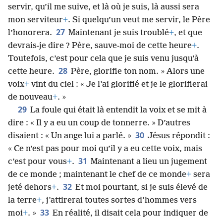
servir, qu’il me suive, et là où je suis, là aussi sera
mon serviteur
+
. Si quelqu’un veut me servir, le Père
27
l’honorera.
Maintenant je suis troublé
+
, et que
devrais-je dire ? Père, sauve-moi de cette heure
+
.
Toutefois, c’est pour cela que je suis venu jusqu’à
28
cette heure.
Père, glorifie ton nom. » Alors une
voix
+
vint du ciel : « Je l’ai glorifié et je le glorifierai
de nouveau
+
. »
29
La foule qui était là entendit la voix et se mit à
dire : « Il y a eu un coup de tonnerre. » D’autres
30
disaient : « Un ange lui a parlé. »
Jésus répondit :
« Ce n’est pas pour moi qu’il y a eu cette voix, mais
31
c’est pour vous
+
.
Maintenant a lieu un jugement
de ce monde ; maintenant le chef de ce monde
+
sera
32
jeté dehors
+
.
Et moi pourtant, si je suis élevé de
la terre
+
, j’attirerai toutes sortes d’hommes vers
33
moi
+
. »
En réalité, il disait cela pour indiquer de