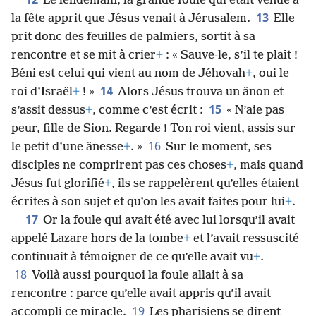
Le lendemain, la grande foule qui était venue à
13
la fête apprit que Jésus venait à Jérusalem.
Elle
prit donc des feuilles de palmiers, sortit à sa
rencontre et se mit à crier
+
: « Sauve-le, s’il te plaît !
Béni est celui qui vient au nom de Jéhovah
+
, oui le
14
roi d’Israël
+
! »
Alors Jésus trouva un ânon et
15
s’assit dessus
+
, comme c’est écrit :
« N’aie pas
peur, fille de Sion. Regarde ! Ton roi vient, assis sur
16
le petit d’une ânesse
+
. »
Sur le moment, ses
disciples ne comprirent pas ces choses
+
, mais quand
Jésus fut glorifié
+
, ils se rappelèrent qu’elles étaient
écrites à son sujet et qu’on les avait faites pour lui
+
.
17
Or la foule qui avait été avec lui lorsqu’il avait
appelé Lazare hors de la tombe
+
et l’avait ressuscité
continuait à témoigner de ce qu’elle avait vu
+
.
18
Voilà aussi pourquoi la foule allait à sa
rencontre : parce qu’elle avait appris qu’il avait
19
accompli ce miracle.
Les pharisiens se dirent