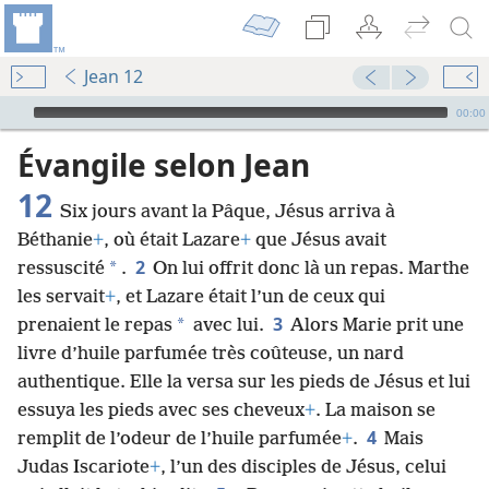
Jean 12
Audio Player
00:00
Évangile selon Jean
12
Six jours avant la Pâque, Jésus arriva à
Béthanie
+
, où était Lazare
+
que Jésus avait
2
*
ressuscité
.
On lui offrit donc là un repas. Marthe
les servait
+
, et Lazare était l’un de ceux qui
3
*
prenaient le repas
avec lui.
Alors Marie prit une
livre d’huile parfumée très coûteuse, un nard
authentique. Elle la versa sur les pieds de Jésus et lui
essuya les pieds avec ses cheveux
+
. La maison se
4
remplit de l’odeur de l’huile parfumée
+
.
Mais
Judas Iscariote
+
, l’un des disciples de Jésus, celui