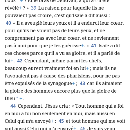
*
nous
+
? Et le bras de Jéhovah, à qui a-t-il été
39
révélé
+
? »
La raison pour laquelle ils ne
pouvaient pas croire, c’est qu’Isaïe a dit aussi :
40
« Il a aveuglé leurs yeux et il a endurci leur cœur,
pour qu’ils ne voient pas de leurs yeux, et ne
comprennent pas avec leur cœur, et ne reviennent
41
pas à moi pour que je les guérisse
+
. »
Isaïe a dit
ces choses parce qu’il a vu sa gloire, et il a parlé de
42
lui
+
.
Cependant, même parmi les chefs,
beaucoup eurent vraiment foi en lui
+
; mais ils ne
l’avouaient pas à cause des pharisiens, pour ne pas
43
être expulsés de la synagogue
+
;
car ils aimaient
la gloire des hommes encore plus que la gloire de
*
Dieu
+
.
44
Cependant, Jésus cria : « Tout homme qui a foi
en moi a foi non seulement en moi, mais aussi en
45
Celui qui m’a envoyé
+
;
et tout homme qui me voit
46
voit aussi Celui qui m’a envoyé
+
.
Je suis venu