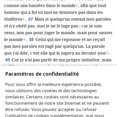
comme une lumière dans le monde
+
, afin que tout
homme qui a foi en moi ne demeure pas dans les
47
ténèbres
+
.
Mais si quelqu’un entend mes paroles
et n’y obéit pas, moi je ne le juge pas ; car je suis
venu, non pas pour juger le monde, mais pour sauver
48
le monde
+
.
Celui qui me repousse et ne reçoit
pas mes paroles est jugé par quelqu’un. La parole
que j’ai dite, c’est elle qui le jugera au dernier jour
+
.
49
Car je n’ai pas parlé de ma propre initiative, mais
le Père qui m’a envoyé, c’est lui qui m’a donné un
Paramètres de confidentialité
commandement à propos de ce que je devais dire et
50
de la manière de le dire
+
.
Et je sais que son
Pour vous offrir la meilleure expérience possible,
*
commandement signifie
la vie éternelle
+
. Donc,
nous utilisons des cookies et des technologies
tout ce que je dis, je le dis comme le Père me l’a
similaires. Certains cookies sont nécessaires au
dit
+
. »
fonctionnement de notre site Internet et ne peuvent
être refusés. Vous pouvez accepter ou refuser
l'utilisation de cookies supplémentaires, que nous