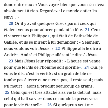
donc entre eux : « Vous voyez bien que vous n’arrivez
absolument à rien. Regardez ! Le monde entier l’a
suivi
+
. »
20
Or il y avait quelques Grecs parmi ceux qui
21
étaient venus pour adorer pendant la fête.
Ceux-
ci vinrent voir Philippe
+
, qui était de Bethsaïde de
Galilée, et ils se mirent à lui demander : « Seigneur,
22
nous voulons voir Jésus. »
Philippe alla le dire à
André
+
. André et Philippe allèrent le dire à Jésus.
23
Mais Jésus leur répondit : « L’heure est venue
24
pour que le Fils de l’homme soit glorifié
+
.
Oui, je
vous le dis, c’est la vérité : si un grain de blé ne
tombe pas à terre et ne meurt pas, il reste seul ; mais
s’il meurt
+
, alors il produit beaucoup de grains.
25
Celui qui est très attaché à sa vie la détruit, mais
celui qui hait sa vie
+
dans ce monde la préservera
26
pour la vie éternelle
+
.
Si quelqu’un veut me