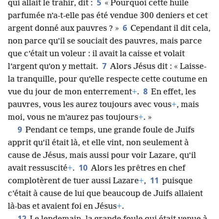
5
qui allait le trahir, dit :
« Pourquoi cette huile
parfumée n’a-t-elle pas été vendue 300 deniers et cet
6
argent donné aux pauvres ? »
Cependant il dit cela,
non parce qu’il se souciait des pauvres, mais parce
que c’était un voleur : il avait la caisse et volait
7
l’argent qu’on y mettait.
Alors Jésus dit : « Laisse-
la tranquille, pour qu’elle respecte cette coutume en
8
vue du jour de mon enterrement
+
.
En effet, les
pauvres, vous les aurez toujours avec vous
+
, mais
moi, vous ne m’aurez pas toujours
+
. »
9
Pendant ce temps, une grande foule de Juifs
apprit qu’il était là, et elle vint, non seulement à
cause de Jésus, mais aussi pour voir Lazare, qu’il
10
avait ressuscité
+
.
Alors les prêtres en chef
11
complotèrent de tuer aussi Lazare
+
,
puisque
c’était à cause de lui que beaucoup de Juifs allaient
là-bas et avaient foi en Jésus
+
.
12