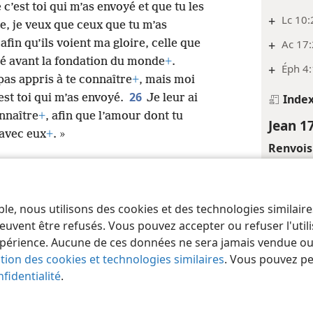
c’est toi qui m’as envoyé et que tu les
+
Lc 10:
e, je veux que ceux que tu m’as
+
Ac 17:
 afin qu’ils voient ma gloire, celle que
mé avant la fondation du monde
+
.
+
Éph 4:
 pas appris à te connaître
+
, mais moi
26
Inde
’est toi qui m’as envoyé.
Je leur ai
onnaître
+
, afin que l’amour dont tu
Jean 1
 avec eux
+
. »
Renvois
+
Jean 1
+
Jean 4
ble, nous utilisons des cookies et des technologies similair
 of Pennsylvania
Conditions d’utilisation
Règles de confidentialité
Paramèt
euvent être refusés. Vous pouvez accepter ou refuser l'uti
Inde
périence. Aucune de ces données ne sera jamais vendue ou u
Jean 1
ation des cookies et technologies similaires
. Vous pouvez p
fidentialité
.
monde :
l’ensemb