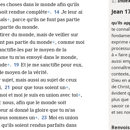
Inde
 ces choses dans le monde afin qu’ils
Jean 1
14
 soit rendue complète
+
.
Je leur ai
haïs
+
, parce qu’ils ne font pas partie
qu’ils a
 partie du monde.
te connaî
tirer du monde, mais de veiller sur
fondament
exprime d
font pas partie du monde
+
, comme moi
processus
anctifie-les par le moyen de la
à « faire
me tu m’as envoyé dans le monde,
aussi emp
19
onde
+
.
Et je me sanctifie pour eux,
connaître
 le moyen de la vérité.
contexte,
Dieu en 
 sujet, mais aussi au sujet de ceux
de Christ,
21
i,
pour que tous soient un
+
,
évident q
oi et moi je suis en union avec toi
+
,
plus que 
c nous, afin que le monde soit
savoir ce
leur ai donné la gloire que tu m’as
et ses no
23
 nous sommes un
+
.
Moi en union
 qu’ils soient rendus parfaits dans
Renvois