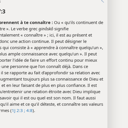
x
7:3
pprennent à te connaître :
Ou « qu’ils continuent de
tre ». Le verbe grec
ginôskô
signifie
alement « connaître » ; ici, il est au présent et
onc une action continue. Il peut désigner le
 qui consiste à « apprendre à connaître quelqu’un »,
 plus ample connaissance avec quelqu’un ». Il peut
orter l’idée de faire un effort continu pour mieux
 une personne que l’on connaît déjà. Dans ce
 il se rapporte au fait d’approfondir sa relation avec
augmentant toujours plus sa connaissance de Dieu et
 et en leur faisant de plus en plus confiance. Il est
u’entretenir une relation étroite avec Dieu implique
savoir qui il est ou quel est son nom. Il faut aussi
 qu’il aime et ce qu’il déteste, et connaître ses valeurs
rmes (
1J 2:3 ;
4:8
).