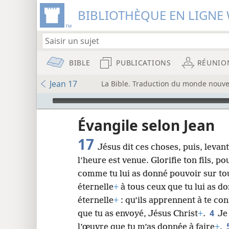
BIBLIOTHÈQUE EN LIGNE 
BIBLE
PUBLICATIONS
RÉUNIO
Jean 17
La Bible. Traduction du monde nouvea
Audio Player
u
Évangile selon Jean
17
Jésus dit ces choses, puis, levant l
wt)
l’heure est venue. Glorifie ton fils, pou
i8)
comme tu lui as donné pouvoir sur to
éternelle
+
à tous ceux que tu lui as d
8
éternelle
+
: qu’ils apprennent à te conn
4
que tu as envoyé, Jésus Christ
+
.
Je 
16
l’œuvre que tu m’as donnée à faire
+
.