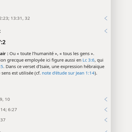
2:23; 13:31, 32
x
7:2
ir :
Ou « toute l’humanité », « tous les gens ».
ion grecque employée ici figure aussi en
Lc 3:6
, qui
:5
. Dans ce verset d’Isaïe, une expression hébraïque
ens est utilisée (cf.
note d’étude sur Jean 1:14
).
9, 10
:14; 6:27
:37