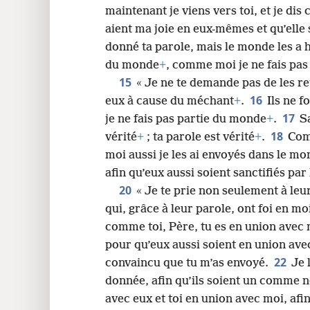
maintenant je viens vers toi, et je dis
aient ma joie en eux-mêmes et qu’elle
donné ta parole, mais le monde les a 
du monde
+
, comme moi je ne fais pas
15
« Je ne te demande pas de les re
16
eux à cause du méchant
+
.
Ils ne 
17
je ne fais pas partie du monde
+
.
S
18
vérité
+
; ta parole est vérité
+
.
Com
moi aussi je les ai envoyés dans le m
afin qu’eux aussi soient sanctifiés par
20
« Je te prie non seulement à leur
qui, grâce à leur parole, ont foi en mo
comme toi, Père, tu es en union avec m
pour qu’eux aussi soient en union ave
22
convaincu que tu m’as envoyé.
Je 
donnée, afin qu’ils soient un comme
avec eux et toi en union avec moi, afin