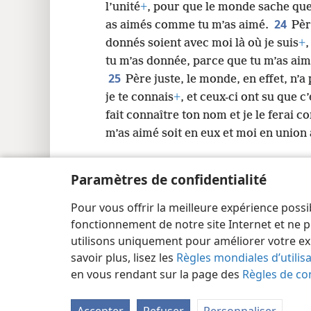
l’unité
+
, pour que le monde sache que 
24
as aimés comme tu m’as aimé.
Pèr
donnés soient avec moi là où je suis
+
,
tu m’as donnée, parce que tu m’as ai
25
Père juste, le monde, en effet, n’a
je te connais
+
, et ceux-ci ont su que c
fait connaître ton nom et je le ferai c
m’as aimé soit en eux et moi en union
Paramètres de confidentialité
Pour vous offrir la meilleure expérience possi
Copyright
© 2026 Watch Tower Bible and Tract Society
fonctionnement de notre site Internet et ne p
utilisons uniquement pour améliorer votre ex
savoir plus, lisez les
Règles mondiales d’utilis
en vous rendant sur la page des
Règles de con