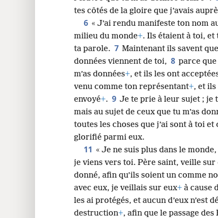
tes côtés de la gloire que j’avais aupr
24
6
« J’ai rendu manifeste ton nom 
milieu du monde
+
. Ils étaient à toi, e
7
ta parole.
Maintenant ils savent que
8
données viennent de toi,
parce que 
m’as données
+
, et ils les ont acceptée
venu comme ton représentant
+
, et i
9
envoyé
+
.
Je te prie à leur sujet ; j
mais au sujet de ceux que tu m’as donné
toutes les choses que j’ai sont à toi et
glorifié parmi eux.
11
« Je ne suis plus dans le monde
je viens vers toi. Père saint, veille sur
donné, afin qu’ils soient un comme 
avec eux, je veillais sur eux
+
à cause d
les ai protégés, et aucun d’eux n’est dé
destruction
+
, afin que le passage des