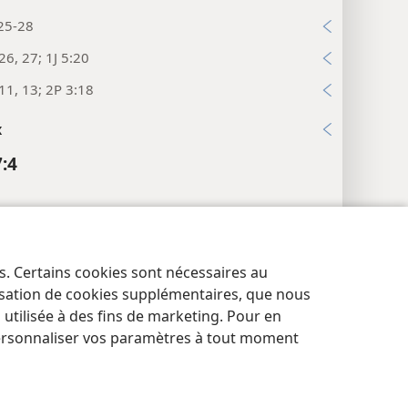
25-28
26, 27; 1J 5:20
11, 13; 2P 3:18
x
7:4
3:31
:34
es. Certains cookies sont nécessaires au
res de confidentialité
Se connecter
JW.ORG
lisation de cookies supplémentaires, que nous
x
tilisée à des fins de marketing. Pour en
7:5
ersonnaliser vos paramètres à tout moment
Ici, le mot grec
kosmos
désigne apparemment
le des humains (cf.
note d’étude sur Jean 17:24
).