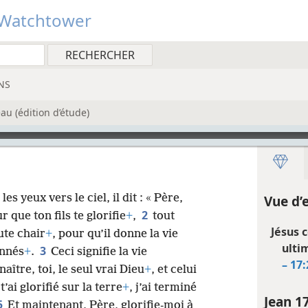
Watchtower
NS
u (édition d’étude)
es yeux vers le ciel, il dit : « Père,
Vue d’
2
r que ton fils te glorifie
+
,
tout
Jésus 
ute chair
+
, pour qu’il donne la vie
ulti
3
onnés
+
.
Ceci signifie la vie
– 17:
aître, toi, le seul vrai Dieu
+
, et celui
t’ai glorifié sur la terre
+
, j’ai terminé
Jean 1
5
Et maintenant, Père, glorifie-moi à