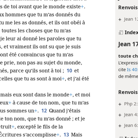
Renvois
ès de toi avant que le monde existe
+
.
aux hommes que tu m’as donnés du
+
Jean 1
t tu me les as donnés, et ils ont obéi à
 toutes les choses que tu m’as
Inde
je leur ai donné les paroles que tu
Jean 1
s, et vraiment ils ont su que je suis
ls ont été convaincus que tu m’as
toute cha
L’express
e te prie, non pas au sujet du monde,
cite
Is 40
10
s, parce qu’ils sont à toi ;
et
de même s
 celles que tu as sont à moi
+
, et j’ai été
Renvois
, mais eux sont dans le monde
+
, et moi
 eux
+
à cause de ton nom, que tu m’as
+
Php 2:
12
nous sommes un
+
.
Quand j’étais
+
Jean 4
e ton nom, que tu m’as donné ; et je
+
Jean 6
truit
+
, excepté le fils de la
13
 Écritures s’accomplisse
+
.
Mais