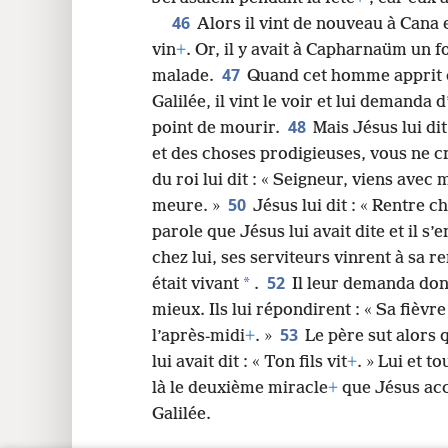
46
Alors il vint de nouveau à Cana e
vin
+
. Or, il y avait à Capharnaüm un fo
47
malade.
Quand cet homme apprit q
Galilée, il vint le voir et lui demanda d’
48
point de mourir.
Mais Jésus lui di
et des choses prodigieuses, vous ne c
du roi lui dit : « Seigneur, viens avec
50
meure. »
Jésus lui dit : « Rentre che
parole que Jésus lui avait dite et il s’e
chez lui, ses serviteurs vinrent à sa 
52
*
était vivant
.
Il leur demanda donc
mieux. Ils lui répondirent : « Sa fièvr
53
l’après-midi
+
. »
Le père sut alors 
lui avait dit : « Ton fils vit
+
. » Lui et t
là le deuxième miracle
+
que Jésus acc
Galilée.