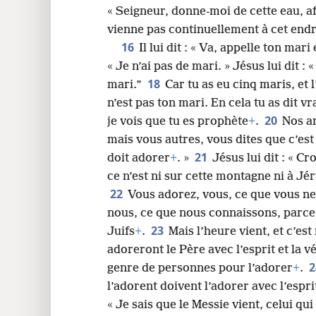
« Seigneur, donne-moi de cette eau, afi
vienne pas continuellement à cet endro
16
Il lui dit : « Va, appelle ton mari 
« Je n’ai pas de mari. » Jésus lui dit : 
18
mari.”
Car tu as eu cinq maris, et
n’est pas ton mari. En cela tu as dit vr
20
je vois que tu es prophète
+
.
Nos a
mais vous autres, vous dites que c’est
21
doit adorer
+
. »
Jésus lui dit : « 
ce n’est ni sur cette montagne ni à J
22
Vous adorez, vous, ce que vous ne
nous, ce que nous connaissons, parce
23
Juifs
+
.
Mais l’heure vient, et c’es
adoreront le Père avec l’esprit et la vé
genre de personnes pour l’adorer
+
.
l’adorent doivent l’adorer avec l’esprit
« Je sais que le Messie vient, celui qui