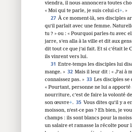
viendra, il nous annoncera toutes ch
« Moi qui te parle, je suis celui-ci
+
. »
27
À ce moment-là, ses disciples arr
qu’il parlait avec une femme. Naturell
tu ? » ou : « Pourquoi parles-tu avec el
jarre, s’en alla à la ville et dit aux gens
dit tout ce que j’ai fait. Et si c’était le 
ils vinrent vers lui.
31
Entre-temps les disciples lui dis
32
mange. »
Mais il leur dit : « J’ai
33
connaissez pas. »
Les disciples se 
« Pourtant, personne ne lui a apporté
nourriture, c’est de faire la volonté d
35
son œuvre
+
.
Vous dites qu’il y a 
moisson, n’est-ce pas ? Eh bien, je vous
champs : ils sont blancs pour la mois
un salaire et ramasse la récolte pour l