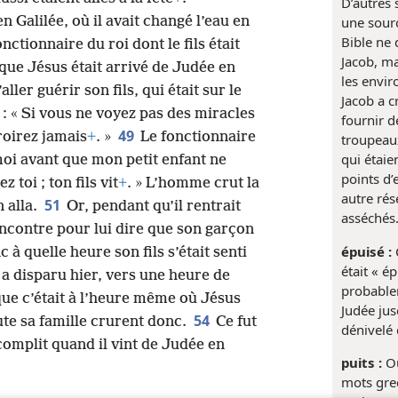
D’autres 
n Galilée, où il avait changé l’eau en
une sourc
Bible ne 
nctionnaire du roi dont le fils était
Jacob, ma
ue Jésus était arrivé de Judée en
les envir
aller guérir son fils, qui était sur le
Jacob a c
t : « Si vous ne voyez pas des miracles
fournir d
49
roirez jamais
+
. »
Le fonctionnaire
troupeaux
qui étaie
 moi avant que mon petit enfant ne
points d’
z toi ; ton fils vit
+
. » L’homme crut la
autre rés
51
n alla.
Or, pendant qu’il rentrait
asséchés
rencontre pour lui dire que son garçon
épuisé :
C
 à quelle heure son fils s’était senti
était « ép
e a disparu hier, vers une heure de
probable
que c’était à l’heure même où Jésus
Judée ju
54
oute sa famille crurent donc.
Ce fut
dénivelé
omplit quand il vint de Judée en
puits :
Ou
mots grec