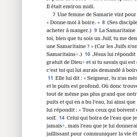
Il était environ midi.
24
7
Une femme de Samarie vint pour pu
8
« Donne-moi à boire. »
(Ses disciple
32
9
acheter à manger.)
La Samaritaine l
toi, bien que tu sois un Juif, tu me de
40
une Samaritaine ? » (Car les Juifs n’on
10
Samaritains
+
.)
Jésus lui répondit 
48
gratuit de Dieu
+
et si tu savais qui est
c’est toi qui lui aurais demandé à boire
11
Elle lui dit : « Seigneur, tu n’as 
et le puits est profond. Où donc trouv
tout de même pas plus grand que notr
puits et qui en a bu l’eau, lui ainsi que
lui répondit : « Tous ceux qui boivent
14
soif.
Celui qui boira de l’eau que je
jamais
+
, mais l’eau que je lui donner
jaillissant pour communiquer la vie é