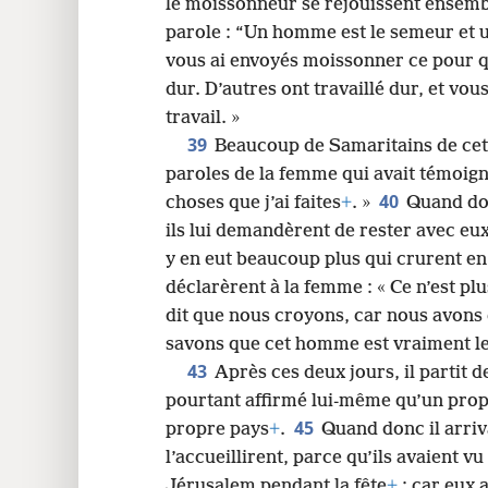
le moissonneur se réjouissent ensem
parole : “Un homme est le semeur et 
vous ai envoyés moissonner ce pour qu
dur. D’autres ont travaillé dur, et vou
travail. »
39
Beaucoup de Samaritains de cette
paroles de la femme qui avait témoigné 
40
choses que j’ai faites
+
. »
Quand don
ils lui demandèrent de rester avec eux 
y en eut beaucoup plus qui crurent en 
déclarèrent à la femme : « Ce n’est pl
dit que nous croyons, car nous avon
savons que cet homme est vraiment l
43
Après ces deux jours, il partit d
pourtant affirmé lui-même qu’un prop
45
propre pays
+
.
Quand donc il arriva
l’accueillirent, parce qu’ils avaient vu 
Jérusalem pendant la fête
+
; car eux a