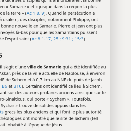
en « Samarie » et « jusque dans la région la plus
de la terre » (
Ac 1:8, 9
). Quand la persécution a
Jérusalem, des disciples, notamment Philippe, ont
 bonne nouvelle en Samarie. Pierre et Jean ont plus
envoyés là-bas pour que les Samaritains puissent
e l’esprit saint (
Ac 8:1-17,
25 ;
9:31 ;
15:3
).
5
Il s’agit d’une
ville de Samarie
qui a été identifiée au
’Askar, près de la ville actuelle de Naplouse, à environ
NE de Sichem et à 0,7 km au NNE du puits de Jacob
. B6
et
B10
). Certains ont identifié ce lieu à Sichem,
ant sur des auteurs profanes anciens ainsi que sur le
o-Sinaiticus, qui porte « Sychem ». Toutefois,
« Sychar » trouve de solides appuis dans les
ts
grecs les plus anciens et qui font le plus autorité,
chéologues ont montré que le site de Sichem (tell
tait inhabité à l’époque de Jésus.