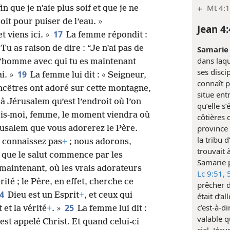
+
Mt 4:1
n que je n’aie plus soif et que je ne
it pour puiser de l’eau. »
Jean 4:
17
et viens ici. »
La femme répondit :
« Tu as raison de dire : “Je n’ai pas de
Samarie 
dans laqu
 l’homme avec qui tu es maintenant
ses disci
19
ai. »
La femme lui dit : « Seigneur,
connaît p
ncêtres ont adoré sur cette montagne,
situe entr
 à Jérusalem qu’est l’endroit où l’on
qu’elle s
Crois-moi, femme, le moment viendra où
côtières 
province 
érusalem que vous adorerez le Père.
la tribu 
 connaissez pas
+
; nous adorons,
trouvait 
 que le salut commence par les
Samarie p
t maintenant, où les vrais adorateurs
Lc 9:51, 
rité ; le Père, en effet, cherche ce
prêcher d
24
Dieu est un Esprit
+
, et ceux qui
était d’al
c’est-à-dir
25
 et la vérité
+
. »
La femme lui dit :
valable q
 est appelé Christ. Et quand celui-ci
ciel, Jés