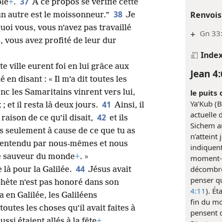
37
ble
+
.
À ce propos se vérifie cette
38
Renvois
un autre est le moissonneur.”
Je
oi vous, vous n’avez pas travaillé
+
Gn 33:
s, vous avez profité de leur dur
Inde
 ville eurent foi en lui grâce aux
Jean 4:
en disant : « Il m’a dit toutes les
c les Samaritains vinrent vers lui,
le puits 
Ya’Kub (B
41
; et il resta là deux jours.
Ainsi, il
actuelle d
42
raison de ce qu’il disait,
et ils
Sichem an
us seulement à cause de ce que tu as
n’atteint
s entendu par nous-mêmes et nous
indiquent
e sauveur du monde
+
. »
moment-l
44
décombres
e là pour la Galilée.
Jésus avait
penser qu
hète n’est pas honoré dans son
4:11
). É
 en Galilée, les Galiléens
fin du mo
toutes les choses qu’il avait faites à
pensent q
ussi étaient allés à la fête
+
.