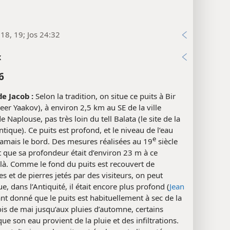
18, 19; Jos 24:32
x
6
de Jacob :
Selon la tradition, on situe ce puits à Bir
eer Yaakov), à environ 2,5 km au SE de la ville
e Naplouse, pas très loin du tell Balata (le site de la
tique). Ce puits est profond, et le niveau de l’eau
e
 jamais le bord. Des mesures réalisées au 19
siècle
 que sa profondeur était d’environ 23 m à ce
à. Comme le fond du puits est recouvert de
 et de pierres jetés par des visiteurs, on peut
e, dans l’Antiquité, il était encore plus profond (
Jean
tant donné que le puits est habituellement à sec de la
is de mai jusqu’aux pluies d’automne, certains
ue son eau provient de la pluie et des infiltrations.