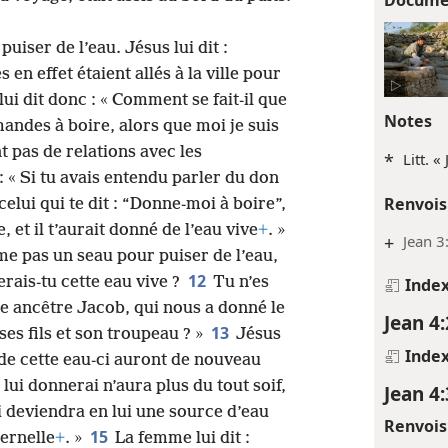
iser de l’eau. Jésus lui dit :
s en effet étaient allés à la ville pour
ui dit donc : « Comment se fait-il que
Notes
mandes à boire, alors que moi je suis
t pas de relations avec les
*
Litt. «
: « Si tu avais entendu parler du don
Renvois
 celui qui te dit : “Donne-moi à boire”,
, et il t’aurait donné de l’eau vive
+
. »
+
Jean 3
même pas un seau pour puiser de l’eau,
12
erais-tu cette eau vive ?
Tu n’es
Inde
e ancêtre Jacob, qui nous a donné le
Jean 4:
13
 ses fils et son troupeau ? »
Jésus
Inde
 de cette eau-ci auront de nouveau
 lui donnerai n’aura plus du tout soif,
Jean 4:
ai deviendra en lui une source d’eau
Renvois
15
ternelle
+
. »
La femme lui dit :