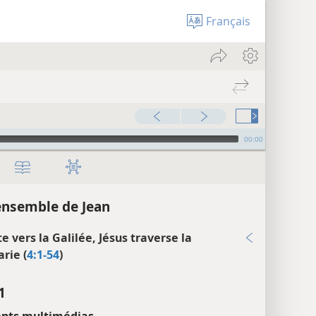
Français
00:00
ensemble de Jean
e vers la Galilée, Jésus traverse la
rie (
4:1-54
)
1
nts multimédias