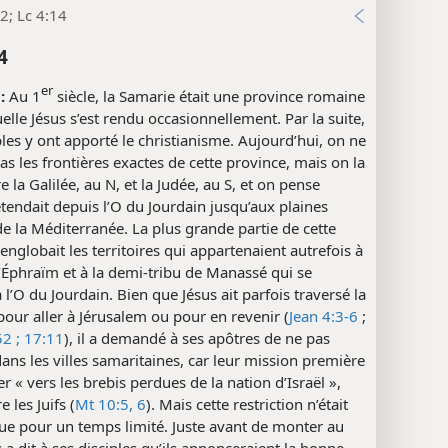
2; Lc 4:14
4
er
:
Au 1
siècle, la Samarie était une province romaine
elle Jésus s’est rendu occasionnellement. Par la suite,
ples y ont apporté le christianisme. Aujourd’hui, on ne
as les frontières exactes de cette province, mais on la
e la Galilée, au N, et la Judée, au S, et on pense
’étendait depuis l’O du Jourdain jusqu’aux plaines
de la Méditerranée. La plus grande partie de cette
englobait les territoires qui appartenaient autrefois à
d’Éphraïm et à la demi-tribu de Manassé qui se
à l’O du Jourdain. Bien que Jésus ait parfois traversé la
our aller à Jérusalem ou pour en revenir (
Jean 4:3-6
;
52 ;
17:11
), il a demandé à ses apôtres de ne pas
ans les villes samaritaines, car leur mission première
ler « vers les brebis perdues de la nation d’Israël »,
e les Juifs (
Mt 10:5, 6
). Mais cette restriction n’était
ue pour un temps limité. Juste avant de monter au
us a dit à ses disciples qu’ils annonceraient la bonne