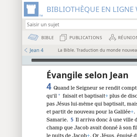
BIBLIOTHÈQUE EN LIGNE 
BIBLE
PUBLICATIONS
RÉUNIO
Jean 4
La Bible. Traduction du monde nouveau
Audio Player
u
Évangile selon Jean
4
Quand le Seigneur se rendit compte
wt)
*
qu’il
faisait et baptisait
+
plus de dis
i8)
pas Jésus lui-même qui baptisait, mais
et partit de nouveau pour la Galilée
+
.
8
5
Samarie.
Il arriva donc à une vill
champ que Jacob avait donné à son fi
16
le puits de Jacob
+
. Or Jésus, épuisé d