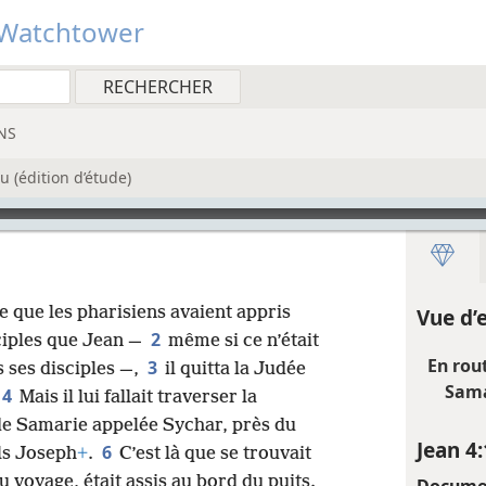
Watchtower
NS
 (édition d’étude)
 que les pharisiens avaient appris
Vue d’
2
ciples que Jean —
même si ce n’était
En rout
3
 ses disciples —,
il quitta la Judée
Sama
4
Mais il lui fallait traverser la
e de Samarie appelée Sychar, près du
Jean 4:
6
ls Joseph
+
.
C’est là que se trouvait
u voyage, était assis au bord du puits.
Docume