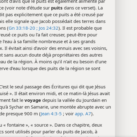
sont d’avis que le puits est également alimenté par
e (voir note d’étude sur
puits
dans ce verset). La
dit pas explicitement que ce puits a été creusé par
is elle signale que Jacob possédait des terres dans
ons (
Gn 33:18-20 ;
Jos 24:32
). Il est probable que
reusé ce puits ou l’a fait creuser, peut-être pour
e l’eau à sa famille nombreuse et à ses grands
. Il évitait ainsi d’avoir des ennuis avec ses voisins,
nt sans aucun doute déjà propriétaires des autres
eau de la région. À moins qu’il n’ait eu besoin d’une
erve d’eau lorsque des puits de la région se sont
.
’est le seul passage des Écritures qui dit que Jésus
uisé ». Il était environ midi, et ce matin-là Jésus avait
ment fait le
voyage
depuis la vallée du Jourdain en
squ’à Sychar en Samarie, une montée abrupte avec un
 de presque 900 m (
Jean 4:3-5
; voir
app. A7
).
 « fontaine », « source ». Dans ce chapitre, deux
s sont utilisés pour parler du puits de Jacob, à