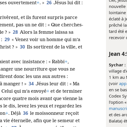
26
oses ouvertement
+
. »
Jésus lui dit :
nouvelle 
lointaine 
ivèrent, et ils furent surpris parce
éclaté à 
prêché la
ement, pas un ne dit : « Que cherches-
tard été 
28
le ? »
Alors la femme laissa sa
recevoir d
29
 :
« Venez voir un homme qui m’a
30
Christ ? »
Ils sortirent de la ville, et
Jean 4:
aient avec insistance : « Rabbi
+
,
Sychar :
 à manger une nourriture que vous ne
village d
dirent donc les uns aux autres :
1 km au 
34
(voir
app
 à manger ! »
Jésus leur dit : « Ma
en se bas
e Celui qui m’a envoyé
+
et de terminer
Codex Syr
encore quatre mois avant que vienne la
l’option 
 le dis, levez les yeux et regardez les
manuscri
36
son
+
. Déjà
le moissonneur reçoit
et des ar
Balata) é
a vie éternelle, afin que le semeur et