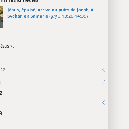
Jésus, épuisé, arrive au puits de Jacob, à
Sychar, en Samarie
(
gnj
3 13:28-14:35)
 Jésus ».
:22
x
2
x
3