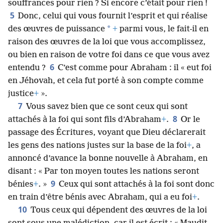
souffrances pour rien ? Si encore c’était pour rien !
5
Donc, celui qui vous fournit l’esprit et qui réalise
*
des œuvres de puissance
+
parmi vous, le fait-​il en
raison des œuvres de la loi que vous accomplissez,
ou bien en raison de votre foi dans ce que vous avez
6
entendu ?
C’est comme pour Abraham : il « eut foi
en Jéhovah, et cela fut porté à son compte comme
justice
+
».
7
Vous savez bien que ce sont ceux qui sont
8
attachés à la foi qui sont fils d’Abraham
+
.
Or le
passage des Écritures, voyant que Dieu déclarerait
les gens des nations justes sur la base de la foi
+
, a
annoncé d’avance la bonne nouvelle à Abraham, en
disant : « Par ton moyen toutes les nations seront
9
bénies
+
. »
Ceux qui sont attachés à la foi sont donc
en train d’être bénis avec Abraham, qui a eu foi
+
.
10
Tous ceux qui dépendent des œuvres de la loi