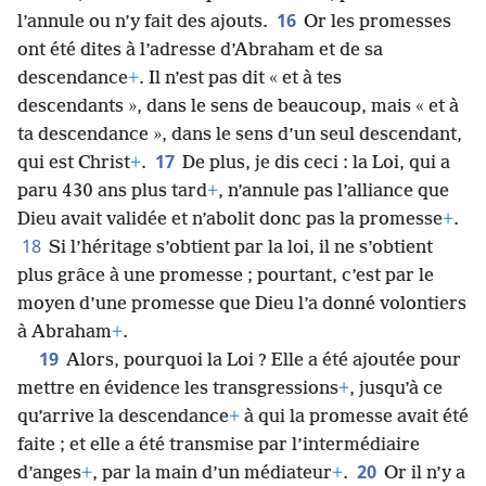
16
l’annule ou n’y fait des ajouts.
Or les promesses
ont été dites à l’adresse d’Abraham et de sa
descendance
+
. Il n’est pas dit « et à tes
descendants », dans le sens de beaucoup, mais « et à
ta descendance », dans le sens d’un seul descendant,
17
qui est Christ
+
.
De plus, je dis ceci : la Loi, qui a
paru 430 ans plus tard
+
, n’annule pas l’alliance que
Dieu avait validée et n’abolit donc pas la promesse
+
.
18
Si l’héritage s’obtient par la loi, il ne s’obtient
plus grâce à une promesse ; pourtant, c’est par le
moyen d’une promesse que Dieu l’a donné volontiers
à Abraham
+
.
19
Alors, pourquoi la Loi ? Elle a été ajoutée pour
mettre en évidence les transgressions
+
, jusqu’à ce
qu’arrive la descendance
+
à qui la promesse avait été
faite ; et elle a été transmise par l’intermédiaire
20
d’anges
+
, par la main d’un médiateur
+
.
Or il n’y a