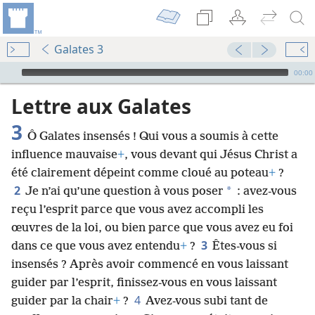
Galates 3
Audio Player
00:00
Lettre aux Galates
3
Ô Galates insensés ! Qui vous a soumis à cette
influence mauvaise
+
, vous devant qui Jésus Christ a
été clairement dépeint comme cloué au poteau
+
?
2
*
Je n’ai qu’une question à vous poser
: avez-​vous
reçu l’esprit parce que vous avez accompli les
œuvres de la loi, ou bien parce que vous avez eu foi
3
dans ce que vous avez entendu
+
?
Êtes-​vous si
insensés ? Après avoir commencé en vous laissant
guider par l’esprit, finissez-​vous en vous laissant
4
guider par la chair
+
?
Avez-​vous subi tant de