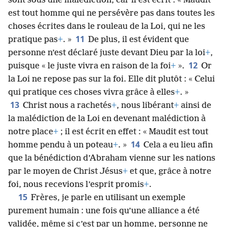
sont sous une malédiction, car il est écrit : « Maudit
est tout homme qui ne persévère pas dans toutes les
choses écrites dans le rouleau de la Loi, qui ne les
11
pratique pas
+
. »
De plus, il est évident que
personne n’est déclaré juste devant Dieu par la loi
+
,
12
puisque « le juste vivra en raison de la foi
+
».
Or
la Loi ne repose pas sur la foi. Elle dit plutôt : « Celui
qui pratique ces choses vivra grâce à elles
+
. »
13
Christ nous a rachetés
+
, nous libérant
+
ainsi de
la malédiction de la Loi en devenant malédiction à
notre place
+
; il est écrit en effet : « Maudit est tout
14
homme pendu à un poteau
+
. »
Cela a eu lieu afin
que la bénédiction d’Abraham vienne sur les nations
par le moyen de Christ Jésus
+
et que, grâce à notre
foi, nous recevions l’esprit promis
+
.
15
Frères, je parle en utilisant un exemple
purement humain : une fois qu’une alliance a été
validée, même si c’est par un homme, personne ne