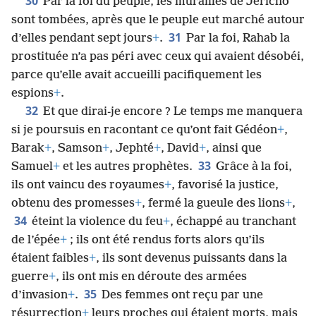
30
Par la foi du peuple, les murailles de Jéricho
sont tombées, après que le peuple eut marché autour
31
d’elles pendant sept jours
+
.
Par la foi, Rahab la
prostituée n’a pas péri avec ceux qui avaient désobéi,
parce qu’elle avait accueilli pacifiquement les
espions
+
.
32
Et que dirai-je encore ? Le temps me manquera
si je poursuis en racontant ce qu’ont fait Gédéon
+
,
Barak
+
, Samson
+
, Jephté
+
, David
+
, ainsi que
33
Samuel
+
et les autres prophètes.
Grâce à la foi,
ils ont vaincu des royaumes
+
, favorisé la justice,
obtenu des promesses
+
, fermé la gueule des lions
+
,
34
éteint la violence du feu
+
, échappé au tranchant
de l’épée
+
; ils ont été rendus forts alors qu’ils
étaient faibles
+
, ils sont devenus puissants dans la
guerre
+
, ils ont mis en déroute des armées
35
d’invasion
+
.
Des femmes ont reçu par une
résurrection
+
leurs proches qui étaient morts, mais