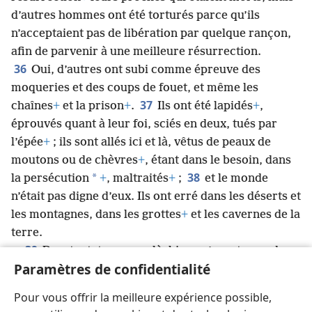
d’autres hommes ont été torturés parce qu’ils
n’acceptaient pas de libération par quelque rançon,
afin de parvenir à une meilleure résurrection.
36
Oui, d’autres ont subi comme épreuve des
moqueries et des coups de fouet, et même les
37
chaînes
+
et la prison
+
.
Ils ont été lapidés
+
,
éprouvés quant à leur foi, sciés en deux, tués par
l’épée
+
; ils sont allés ici et là, vêtus de peaux de
moutons ou de chèvres
+
, étant dans le besoin, dans
38
*
la persécution
+
, maltraités
+
;
et le monde
n’était pas digne d’eux. Ils ont erré dans les déserts et
les montagnes, dans les grottes
+
et les cavernes de la
terre.
39
Pourtant, tous ceux-là, bien qu’ayant reçu de
Paramètres de confidentialité
Dieu un témoignage favorable en raison de leur foi,
n’ont pas obtenu l’accomplissement de la promesse,
Pour vous offrir la meilleure expérience possible,
40
car Dieu avait prévu quelque chose de meilleur