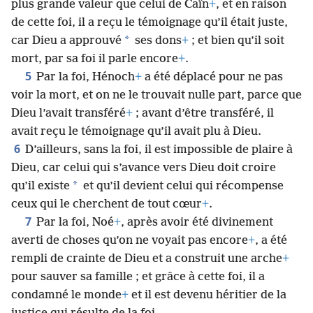
plus grande valeur que celui de Caïn
+
, et en raison
de cette foi, il a reçu le témoignage qu’il était juste,
*
car Dieu a approuvé
ses dons
+
; et bien qu’il soit
mort, par sa foi il parle encore
+
.
5
Par la foi, Hénoch
+
a été déplacé pour ne pas
voir la mort, et on ne le trouvait nulle part, parce que
Dieu l’avait transféré
+
; avant d’être transféré, il
avait reçu le témoignage qu’il avait plu à Dieu.
6
D’ailleurs, sans la foi, il est impossible de plaire à
Dieu, car celui qui s’avance vers Dieu doit croire
*
qu’il existe
et qu’il devient celui qui récompense
ceux qui le cherchent de tout cœur
+
.
7
Par la foi, Noé
+
, après avoir été divinement
averti de choses qu’on ne voyait pas encore
+
, a été
rempli de crainte de Dieu et a construit une arche
+
pour sauver sa famille ; et grâce à cette foi, il a
condamné le monde
+
et il est devenu héritier de la