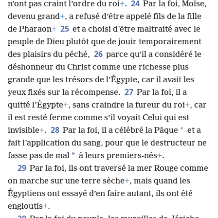
24
n’ont pas craint l’ordre du roi
+
.
Par la foi, Moïse,
devenu grand
+
, a refusé d’être appelé fils de la fille
25
de Pharaon
+
et a choisi d’être maltraité avec le
peuple de Dieu plutôt que de jouir temporairement
26
des plaisirs du péché,
parce qu’il a considéré le
déshonneur du Christ comme une richesse plus
grande que les trésors de l’Égypte, car il avait les
27
yeux fixés sur la récompense.
Par la foi, il a
quitté l’Égypte
+
, sans craindre la fureur du roi
+
, car
il est resté ferme comme s’il voyait Celui qui est
28
*
invisible
+
.
Par la foi, il a célébré la Pâque
et a
fait l’application du sang, pour que le destructeur ne
*
fasse pas de mal
à leurs premiers-nés
+
.
29
Par la foi, ils ont traversé la mer Rouge comme
on marche sur une terre sèche
+
, mais quand les
Égyptiens ont essayé d’en faire autant, ils ont été
engloutis
+
.