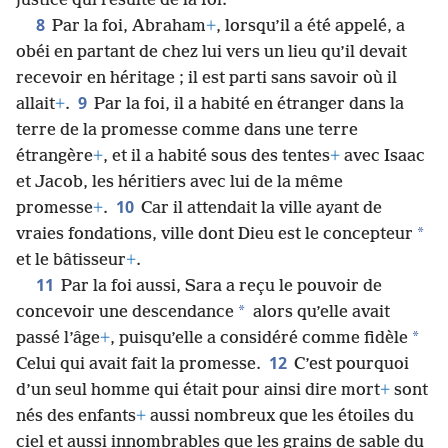
justice qui résulte de la foi.
8
Par la foi, Abraham
+
, lorsqu’il a été appelé, a
obéi en partant de chez lui vers un lieu qu’il devait
recevoir en héritage ; il est parti sans savoir où il
9
allait
+
.
Par la foi, il a habité en étranger dans la
terre de la promesse comme dans une terre
étrangère
+
, et il a habité sous des tentes
+
avec Isaac
et Jacob, les héritiers avec lui de la même
10
promesse
+
.
Car il attendait la ville ayant de
*
vraies fondations, ville dont Dieu est le concepteur
et le bâtisseur
+
.
11
Par la foi aussi, Sara a reçu le pouvoir de
*
concevoir une descendance
alors qu’elle avait
*
passé l’âge
+
, puisqu’elle a considéré comme fidèle
12
Celui qui avait fait la promesse.
C’est pourquoi
d’un seul homme qui était pour ainsi dire mort
+
sont
nés des enfants
+
aussi nombreux que les étoiles du
ciel et aussi innombrables que les grains de sable du