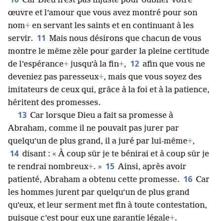
Car Dieu n’est pas injuste pour oublier votre
œuvre et l’amour que vous avez montré pour son
nom
+
en servant les saints et en continuant à les
11
servir.
Mais nous désirons que chacun de vous
montre le même zèle pour garder la pleine certitude
12
de l’espérance
+
jusqu’à la fin
+
,
afin que vous ne
deveniez pas paresseux
+
, mais que vous soyez des
imitateurs de ceux qui, grâce à la foi et à la patience,
héritent des promesses.
13
Car lorsque Dieu a fait sa promesse à
Abraham, comme il ne pouvait pas jurer par
quelqu’un de plus grand, il a juré par lui-même
+
,
14
disant : « À coup sûr je te bénirai et à coup sûr je
15
te rendrai nombreux
+
. »
Ainsi, après avoir
16
patienté, Abraham a obtenu cette promesse.
Car
les hommes jurent par quelqu’un de plus grand
qu’eux, et leur serment met fin à toute contestation,
puisque c’est pour eux une garantie légale
+
.