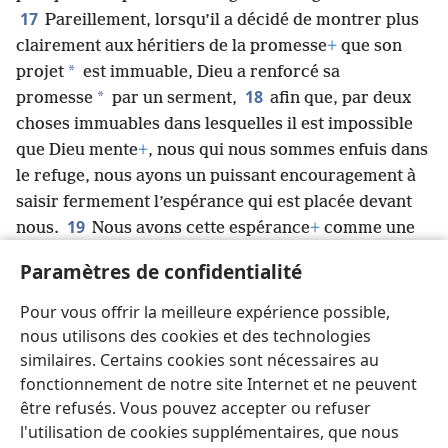
17
Pareillement, lorsqu’il a décidé de montrer plus
clairement aux héritiers de la promesse
+
que son
*
projet
est immuable, Dieu a renforcé sa
18
*
promesse
par un serment,
afin que, par deux
choses immuables dans lesquelles il est impossible
que Dieu mente
+
, nous qui nous sommes enfuis dans
le refuge, nous ayons un puissant encouragement à
saisir fermement l’espérance qui est placée devant
19
nous.
Nous avons cette espérance
+
comme une
*
ancre pour l’âme
, à la fois sûre et ferme, et elle
Paramètres de confidentialité
20
pénètre derrière le rideau
+
,
là où un précurseur
est entré en notre faveur, Jésus
+
, qui est devenu
Pour vous offrir la meilleure expérience possible,
pour toujours grand prêtre à la manière de
nous utilisons des cookies et des technologies
Melchisédech
+
.
similaires. Certains cookies sont nécessaires au
fonctionnement de notre site Internet et ne peuvent
être refusés. Vous pouvez accepter ou refuser
l'utilisation de cookies supplémentaires, que nous