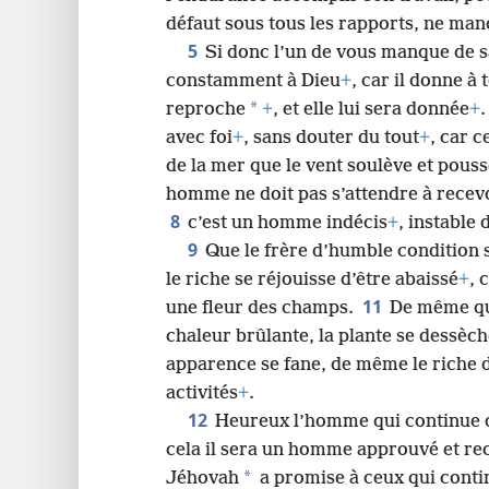
défaut sous tous les rapports, ne man
24
5
Si donc l’un de vous manque de s
constamment à Dieu
+
, car il donne à
*
reproche
+
, et elle lui sera donnée
+
avec foi
+
, sans douter du tout
+
, car 
de la mer que le vent soulève et pous
homme ne doit pas s’attendre à recevo
8
c’est un homme indécis
+
, instable 
9
Que le frère d’humble condition 
le riche se réjouisse d’être abaissé
+
, 
11
une fleur des champs.
De même que
chaleur brûlante, la plante se dessèche
apparence se fane, de même le riche d
activités
+
.
12
Heureux l’homme qui continue 
cela il sera un homme approuvé et re
*
Jéhovah
a promise à ceux qui conti