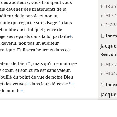
t des auditeurs, vous trompant vous-
+
1R 3:9
s devenez des pratiquants de la
+
Mt 7:
uditeur de la parole et non un
*
omme qui regarde son visage
dans
+
Pr 2:3
 et oublie aussitôt quel genre de
Inde
nge ses regards dans la loi parfaite
+
,
st devenu, non pas un auditeur
Jacque
ratique. Et il sera heureux dans ce
Renvois
*
+
Mt 7:
ateur de Dieu
, mais qu’il ne maîtrise
 cœur, et son culte est sans valeur.
+
Mt 21:
souillé du point de vue de notre Dieu
*
Inde
et des veuves
+
dans leur détresse
+
,
ar le monde
+
.
Jacque
Notes
*
Voir
a