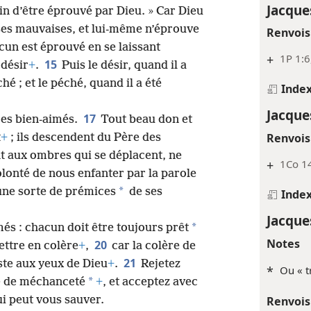
Jacque
ain d’être éprouvé par Dieu. » Car Dieu
ses mauvaises, et lui-même n’éprouve
Renvois
cun est éprouvé en se laissant
+
1P 1:6
15
désir
+
.
Puis le désir, quand il a
é ; et le péché, quand il a été
Inde
Jacque
17
res bien-aimés.
Tout beau don et
Renvois
t
+
; ils descendent du Père des
nt aux ombres qui se déplacent, ne
+
1Co 14
volonté de nous enfanter par la parole
*
une sorte de prémices
de ses
Inde
Jacque
*
és : chacun doit être toujours prêt
Notes
20
ettre en colère
+
,
car la colère de
21
ste aux yeux de Dieu
+
.
Rejetez
*
Ou « t
*
ce de méchanceté
+
, et acceptez avec
ui peut vous sauver.
Renvois