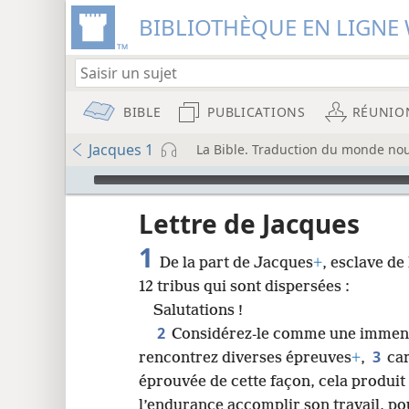
BIBLIOTHÈQUE EN LIGNE 
BIBLE
PUBLICATIONS
RÉUNIO
Jacques 1
La Bible. Traduction du monde nou
Audio Player
u
Lettre de Jacques
1
De la part de Jacques
+
, esclave de
wt)
12 tribus qui sont dispersées :
i8)
Salutations !
2
Considérez-le comme une immense
8
3
rencontrez diverses épreuves
+
,
car
éprouvée de cette façon, cela produit
16
l’endurance accomplir son travail, po