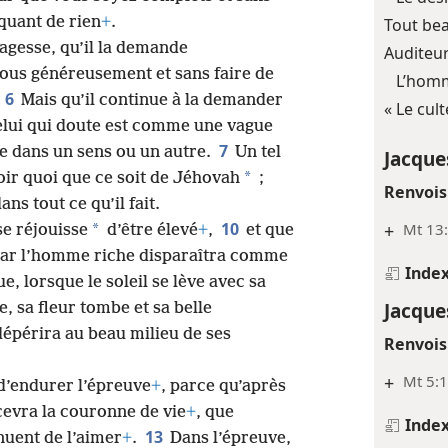
quant de rien
+
.
Tout bea
agesse, qu’il la demande
Auditeur
 tous généreusement et sans faire de
L’homm
6
.
Mais qu’il continue à la demander
« Le cul
celui qui doute est comme une vague
7
se dans un sens ou un autre.
Un tel
Jacque
*
ir quoi que ce soit de Jéhovah
;
Renvois
dans tout ce qu’il fait.
10
+
Mt 13
*
se réjouisse
d’être élevé
+
,
et que
car l’homme riche disparaîtra comme
Inde
, lorsque le soleil se lève avec sa
Jacque
, sa fleur tombe et sa belle
épérira au beau milieu de ses
Renvois
+
Mt 5:1
d’endurer l’épreuve
+
, parce qu’après
cevra la couronne de vie
+
, que
Inde
13
nuent de l’aimer
+
.
Dans l’épreuve,