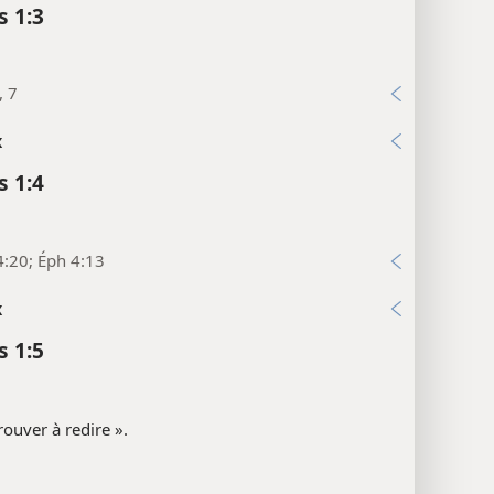
s 1:3
, 7
x
s 1:4
:20; Éph 4:13
x
s 1:5
rouver à redire ».