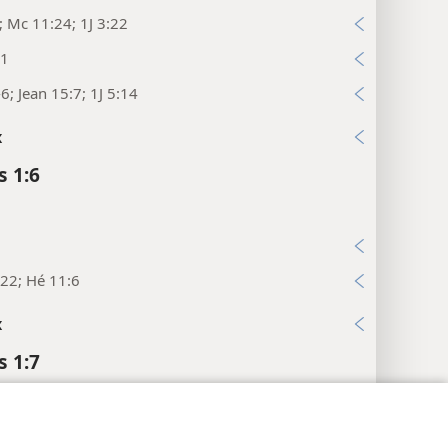
; Mc 11:24; 1J 3:22
11
-6; Jean 15:7; 1J 5:14
x
s 1:6
7
22; Hé 11:6
x
s 1:7
pp. A5
.