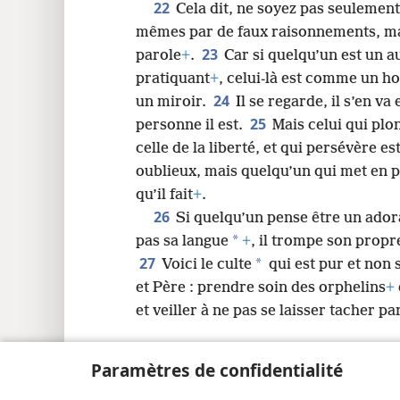
22
Cela dit, ne soyez pas seulemen
mêmes par de faux raisonnements, mai
23
parole
+
.
Car si quelqu’un est un a
pratiquant
+
, celui-là est comme un h
24
un miroir.
Il se regarde, il s’en va
25
personne il est.
Mais celui qui plo
celle de la liberté, et qui persévère e
oublieux, mais quelqu’un qui met en p
qu’il fait
+
.
26
Si quelqu’un pense être un ador
*
pas sa langue
+
, il trompe son propre
27
*
Voici le culte
qui est pur et non 
et Père : prendre soin des orphelins
+
et veiller à ne pas se laisser tacher p
Paramètres de confidentialité