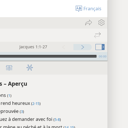
Français
Jacques 1:1-27
00:00
s – Aperçu
ions
(
1
)
 rend heureux
(
2-15
)
 éprouvée
(
3
)
uez à demander avec foi
(
5-8
)
ir mène au péché et à la mort
(
14, 15
)