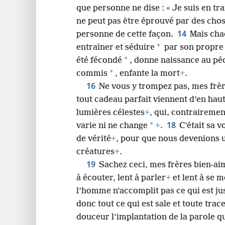
que personne ne dise : « Je suis en tr
ne peut pas être éprouvé par des cho
14
personne de cette façon.
Mais cha
*
entraîner et séduire
par son propre 
*
été fécondé
, donne naissance au péch
*
commis
, enfante la mort
+
.
16
Ne vous y trompez pas, mes frè
tout cadeau parfait viennent d’en hau
lumières célestes
+
, qui, contraireme
18
*
varie ni ne change
+
.
C’était sa 
de vérité
+
, pour que nous devenions 
créatures
+
.
19
Sachez ceci, mes frères bien-aim
à écouter, lent à parler
+
et lent à se m
l’homme n’accomplit pas ce qui est ju
donc tout ce qui est sale et toute tra
douceur l’implantation de la parole q