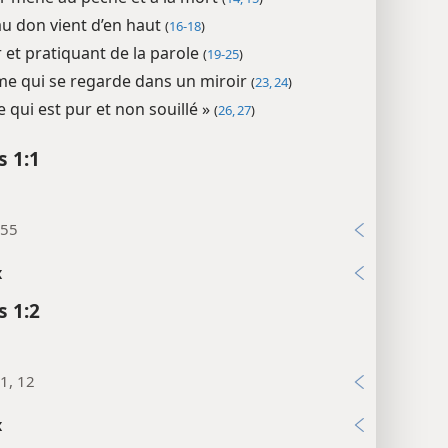
u don vient d’en haut
(
16-18
)
 et pratiquant de la parole
(
19-25
)
e qui se regarde dans un miroir
(
23, 24
)
te qui est pur et non souillé »
(
26, 27
)
s 1:1
:55
x
s 1:2
1, 12
x