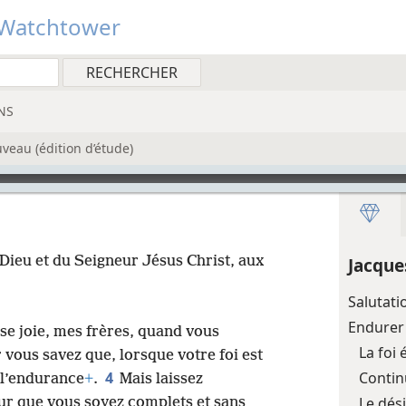
Watchtower
NS
veau (édition d’étude)
 Dieu et du Seigneur Jésus Christ, aux
Jacque
Salutat
Endurer
 joie, mes frères, quand vous
La foi
 vous savez que, lorsque votre foi est
4
Contin
 l’endurance
+
.
Mais laissez
Le dés
ur que vous soyez complets et sans