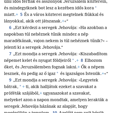
ülni idős férfiak és asszonyok Jeruzsálem közterein,
*
és mindegyiknek bot lesz a kezében idős kora
5
miatt.
+
És a város közterei megtelnek fiúkkal és
lányokkal, akik ott játszanak.
+
«”
6
„Ezt kérdezi a seregek Jehovája: »Ha azokban a
napokban túl nehéznek tűnik mindez a nép
maradékának, vajon nekem is túl nehéznek tűnik?« –
jelenti ki a seregek Jehovája.”
7
„Ezt mondja a seregek Jehovája: »Kiszabadítom
8
*
népemet kelet és nyugat földjeiről
.
+
Elhozom
őket, és Jeruzsálemben fognak lakni.
+
Ők a népem
*
lesznek, én pedig az ő igaz
és igazságos Istenük.
+
«”
9
„Ezt mondja a seregek Jehovája: »Legyetek
*
bátrak,
+
ti, akik halljátok ezeket a szavakat a
próféták szájából,
+
ugyanazokat a szavakat,
melyeket azon a napon mondtak, amelyen lerakták a
seregek Jehovája házának az alapját, hogy
10