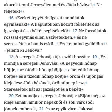
akarok tenni Jeruzsálemmel és Júda házával.
+
Ne
féljetek!
+
«
16
»Ezeket tegyétek: Igazat mondjatok
egymásnak!
+
A kapuitokban hozott ítéleteitek az
17
igazságot és a békét segítsék elő!
+
Ne forraljatok
rosszat egymás ellen a szívetekben,
+
és ne
szeressétek a hamis esküt
+
! Ezeket mind gyűlölöm
+
«
– jelenti ki Jehova.”
18
19
A seregek Jehovája újra szólt hozzám:
„Ezt
mondja a seregek Jehovája: »A negyedik hónap
böjtje,
+
az ötödik hónap böjtje,
+
a hetedik hónap
böjtje
+
és a tizedik hónap böjtje
+
öröm és ujjongás
ideje lesz Júda házának, örömünnep lesz.
+
Szeressétek hát az igazságot és a békét!«
20
Ezt mondja a seregek Jehovája: »Eljön még az
ideje annak, amikor népekből és sok városból
21
jönnek emberek,
és az egyik város lakosai