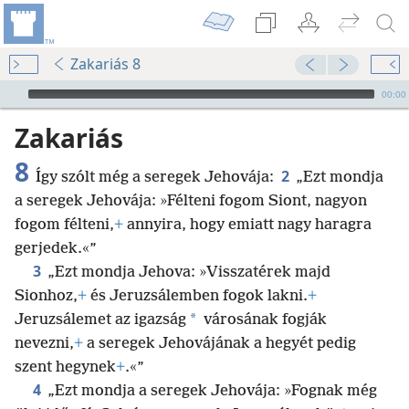
Zakariás 8
Audio Player
00:00
Zakariás
8
2
Így szólt még a seregek Jehovája:
„Ezt mondja
a seregek Jehovája: »Félteni fogom Siont, nagyon
fogom félteni,
+
annyira, hogy emiatt nagy haragra
gerjedek.«”
3
„Ezt mondja Jehova: »Visszatérek majd
Sionhoz,
+
és Jeruzsálemben fogok lakni.
+
*
Jeruzsálemet az igazság
városának fogják
nevezni,
+
a seregek Jehovájának a hegyét pedig
szent hegynek
+
.«”
4
„Ezt mondja a seregek Jehovája: »Fognak még