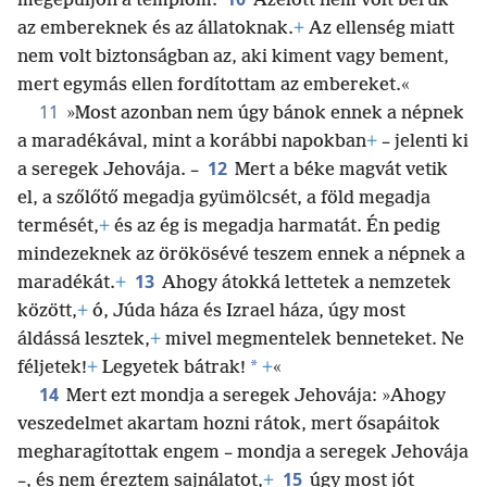
megépüljön a templom.
Azelőtt nem volt bérük
az embereknek és az állatoknak.
+
Az ellenség miatt
nem volt biztonságban az, aki kiment vagy bement,
mert egymás ellen fordítottam az embereket.«
11
»Most azonban nem úgy bánok ennek a népnek
a maradékával, mint a korábbi napokban
+
– jelenti ki
12
a seregek Jehovája. –
Mert a béke magvát vetik
el, a szőlőtő megadja gyümölcsét, a föld megadja
termését,
+
és az ég is megadja harmatát. Én pedig
mindezeknek az örökösévé teszem ennek a népnek a
13
maradékát.
+
Ahogy átokká lettetek a nemzetek
között,
+
ó, Júda háza és Izrael háza, úgy most
áldássá lesztek,
+
mivel megmentelek benneteket. Ne
*
féljetek!
+
Legyetek bátrak!
+
«
14
Mert ezt mondja a seregek Jehovája: »Ahogy
veszedelmet akartam hozni rátok, mert ősapáitok
megharagítottak engem – mondja a seregek Jehovája
15
–, és nem éreztem sajnálatot,
+
úgy most jót