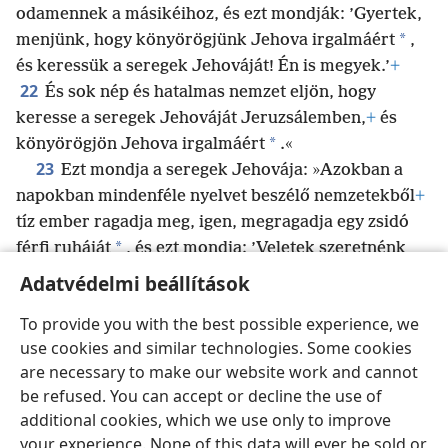
odamennek a másikéihoz, és ezt mondják: ’Gyertek,
*
menjünk, hogy könyörögjünk Jehova irgalmáért
,
és keressük a seregek Jehováját! Én is megyek.’
+
22
És sok nép és hatalmas nemzet eljön, hogy
keresse a seregek Jehováját Jeruzsálemben,
+
és
*
könyörögjön Jehova irgalmáért
.«
23
Ezt mondja a seregek Jehovája: »Azokban a
napokban mindenféle nyelvet beszélő nemzetekből
+
tíz ember ragadja meg, igen, megragadja egy zsidó
*
férfi ruháját
, és ezt mondja: ’Veletek szeretnénk
menni,
+
mert hallottuk, hogy Isten veletek van!’«
+
”
Adatvédelmi beállítások
To provide you with the best possible experience, we
use cookies and similar technologies. Some cookies
are necessary to make our website work and cannot
Magyar
Megosztás
Beállítások
be refused. You can accept or decline the use of
Copyright
© 2026 Watch Tower Bible and Tract Society of Pennsylvania
additional cookies, which we use only to improve
Felhasználási feltételek
Bizalmas információra vonatkozó szabályok
your experience. None of this data will ever be sold or
Adatvédelmi beállítások
Bejelentkezés
JW.ORG