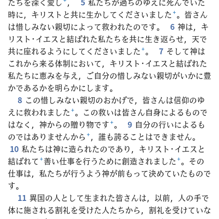
たちを深く愛し
+
，
5
私たちが過ちのゆえに死んでいた
時に，キリストと共に生かしてくださいました
+
。皆さん
は惜しみない親切によって救われたのです。
6
神は，キ
リスト･イエスと結ばれた私たちを共に生き返らせ，天で
共に座れるようにしてくださいました
+
。
7
そして神は
これから来る体制において，キリスト･イエスと結ばれた
私たちに恵みを与え，ご自分の惜しみない親切がいかに豊
かであるかを明らかにします。
8
この惜しみない親切のおかげで，皆さんは信仰のゆ
えに救われました
+
。この救いは皆さん自身によるもので
はなく，神からの贈り物です
+
。
9
自分の行いによるも
のではありませんから
+
，誰も誇ることはできません。
10
私たちは神に造られたのであり，キリスト･イエスと
結ばれて
+
善い仕事を行うために創造されました
+
。その
仕事は，私たちが行うよう神が前もって決めていたもので
す。
11
異国の人として生まれた皆さんは，以前，人の手で
体に施される割礼を受けた人たちから，割礼を受けていな