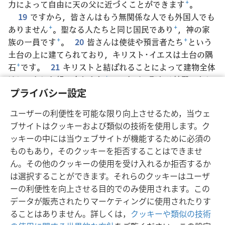
力によって自由に天の父に近づくことができます
+
。
19
ですから，皆さんはもう無関係な人でも外国人でも
ありません
+
。聖なる人たちと同じ国民であり
+
，神の家
族の一員です
+
。
20
皆さんは使徒や預言者たち
+
という
土台の上に建てられており，キリスト･イエスは土台の隅
石
+
です。
21
キリストと結ばれることによって建物全体
はしっかりと組み合わされ
+
，エホバの聖なる神殿になり
ます
+
。
22
皆さんもキリストと結ばれることによって
プライバシー設定
*
共に建てられ，神が聖なる力によって住む場所になります
ユーザーの利便性を可能な限り向上させるため，当ウェ
+
。
ブサイトはクッキーおよび類似の技術を使用します。ク
ッキーの中には当ウェブサイトが機能するために必須の
ものもあり，そのクッキーを拒否することはできませ
ん。その他のクッキーの使用を受け入れるか拒否するか
日本語
シェアする
設定
は選択することができます。それらのクッキーはユーザ
Copyright
© 2026 Watch Tower Bible and Tract Society of Pennsylvania
ーの利便性を向上させる目的でのみ使用されます。この
利用規約
プライバシーに関する方針
プライバシー設定
JW.ORG
データが販売されたりマーケティングに使用されたりす
ログイン
ることはありません。詳しくは，
クッキーや類似の技術