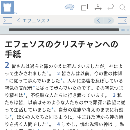
エフェソス 2
Audio Player
00:00
エフェソス​の​クリスチャン​へ​の​
手紙
2
皆さんは過ちと罪のゆえに死んでいましたが，神によ
って生かされました
+
。
2
皆さんは以前，今の世の体制
に従って歩んでいました
+
。人々に影響を及ぼしている
*
空気の支配者
+
に従って歩んでいたのです。その空気つま
り精神は
+
，不従順な人たちに行き渡っています。
3
私
たちは皆，以前はそのような人たちの中で罪深い欲望に従
って生活していました
+
。自分の意志や考えのままに行動
し
+
，ほかの人たちと同じように，生まれた時から神の憤
りを招く人間でした
+
。
4
しかし，憐れみ深い神は
+
，私