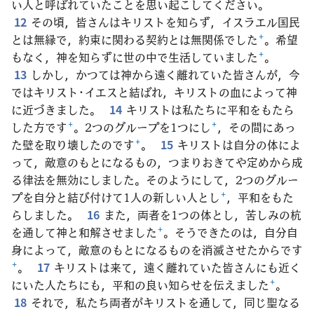
い人と呼ばれていたことを思い起こしてください。
12
その頃，皆さんはキリストを知らず，イスラエル国民
とは無縁で，約束に関わる契約とは無関係でした
+
。希望
もなく，神を知らずに世の中で生活していました
+
。
13
しかし，かつては神から遠く離れていた皆さんが，今
ではキリスト･イエスと結ばれ，キリストの血によって神
に近づきました。
14
キリストは私たちに平和をもたら
した方です
+
。2つのグループを1つにし
+
，その間にあっ
た壁を取り壊したのです
+
。
15
キリストは自分の体によ
って，敵意のもとになるもの，つまりおきてや定めから成
る律法を無効にしました。そのようにして，2つのグルー
プを自分と結び付けて1人の新しい人とし
+
，平和をもた
らしました。
16
また，両者を1つの体とし，苦しみの杭
を通して神と和解させました
+
。そうできたのは，自分自
身によって，敵意のもとになるものを消滅させたからです
+
。
17
キリストは来て，遠く離れていた皆さんにも近く
にいた人たちにも，平和の良い知らせを伝えました
+
。
18
それで，私たち両者がキリストを通して，同じ聖なる