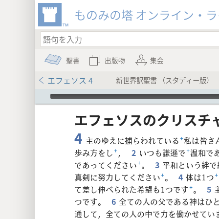
ものみの塔 オンライン・
聖書
出版物
集会
エフェソス 4
新世界訳聖書 （スタディー版）
Audio Player
エフェソス​の​クリスチャ
4
主のゆえに捕らわれている
+
私は皆さ
歩み方をし
+
，
2
いつも謙遜で
+
温和で
であってください
+
。
3
平和という絆で
8
真剣に努力してください
+
。
4
体は1つ
+
て差し伸べられた希望も1つです
+
。
5
16
つです。
6
全ての人の父である神はひ
通して，全ての人の中で力を働かせてい