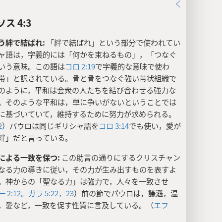
ス 4:3
う絆で結ばれ:
「絆で結ばれ」という部分で使われてい
ャ語は，字義的には「何かを束ねるもの」，「つなぐ
いう意味。この語は
コロ 2:19
で字義的な意味で使わ
帯」と訳されている。骨と骨をつなぐ強い帯状組織で
のように，平和は会衆の人たちを結び合わせる強力な
。そのような平和は，単に争いがないということでは
に基づいていて，維持するために努力が求められる。
2
）パウロは同じギリシャ語を
コロ 3:14
でも使い，愛が
絆」だと言っている。
による一致を保つ:
この助言の通りにするクリスチャン
なる力の導きに従い，その力が生み出すものを表すよ
。神からの「聖なる力」は強力で，人々を一致させ
 2:12。
ガラ 5:22，23
）前の節でパウロは，謙遜，温
，愛など，一致を促す性質に言及している。（
エフ