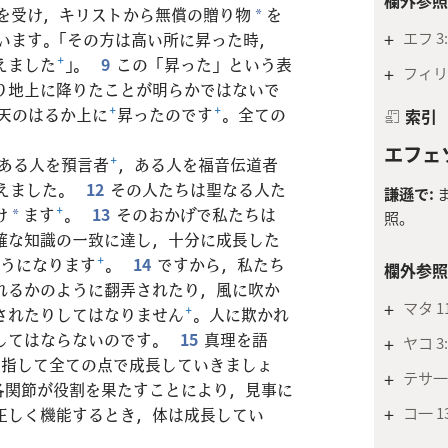
を受け，キリストから無償の贈り物
を
*
+
エフ 3:
います。「その方は高い所に昇った時，
えました
+
」。
9
この「昇った」という表
+
フィリ 1
り地上に降りたことが明らかではないで
天のはるか上に
+
昇ったのです
+
。全ての
索引
エフェソ
ある人を預言者
+
，ある人を福音伝道者
えました。
12
その人たちは聖なる人た
謙遜で:
け
ます
+
。
13
そのおかげで私たちは
*
照。
確な知識の一致に達し，十分に成長した
うになります
+
。
14
ですから，私たち
欄外参照
れるかのように翻弄されたり，風に吹か
+
マタ 11
されたりしてはなりません
+
。人に欺かれ
してはならないのです。
15
真理を語
+
ヤコ 3:
目指して全ての点で成長していきましょ
+
テサ一 
各関節が役割を果たすことにより，見事に
+
コ一 13
正しく機能するとき，体は成長してい