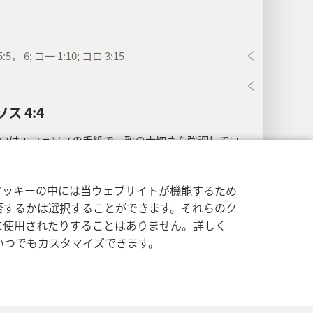
:5， 6; コ一 1:10; コロ 3:15
ス 4:4
ロはエフェソスの手紙で一致の大切さを強調してい
:4-6
で，天に行くよう選ばれたクリスチャンの会衆を
せる要素を列挙している。
イバシー設定
ログイン
JW.ORG
クッキーの中には当ウェブサイトが機能するため
クリスチャンの会衆のこと。人体に例えられていて，
否するかは選択することができます。それらのク
キリストがこの比喩的な体の「頭」。（
エフ 1:22，23
）
に使用されたりすることはありません。詳しく
いつでもカスタマイズできます。
は1つ:
神の聖なる力のこと。（
コ一 12:13。
コ二 5:5
）
:
この文脈で，「希望も1つ」とは，特に，天に行くよ
たクリスチャンが持つ希望を指す。（
ヘブ 3:1
）また，
スチャンが天で王また祭司として仕える時，神に仕え