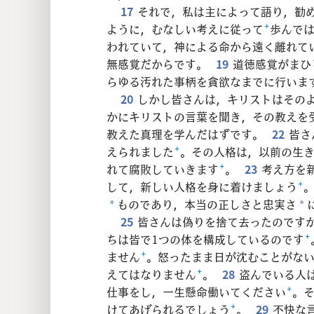
17
それで，私は主によって語り，勧
ように，むなしい考えに従って
+
歩んで
われていて，神による命から遠く離れて
無感覚だからです。
19
道徳感覚がまひ
らゆる汚れた事柄を貪欲なまでに行いま
20
しかし皆さんは，キリストはその
かにキリストの言葉を聞き，その教えを
教えた真理を学んだはずです。
22
皆さ
えられました
+
。その人格は，以前の生
れて腐敗していきます
+
。
23
考え方を
して，新しい人格を身に着けましょう
+
ものであり，本当の正しさと忠実さ
*
*
25
皆さんは偽りを捨て去ったのです
ちは皆で1つの体を構成しているのです
+
ません
+
。怒ったまま日が沈むことがな
えてはなりません
+
。
28
盗んでいる人
仕事をし，一生懸命働いてください
+
。
けてあげられるでしょう
+
。
29
不快な