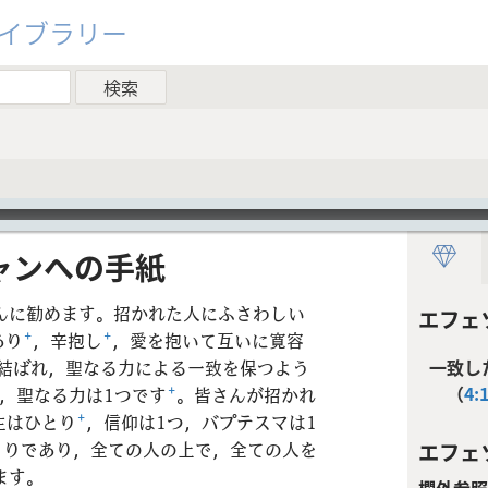
ライブラリー
ン​へ​の​手紙
んに勧めます。招かれた人にふさわしい
エフェ
あり
+
，辛抱し
+
，愛を抱いて互いに寛容
結ばれ，聖なる力による一致を保つよう
一致し
（
4:
，聖なる力は1つです
+
。皆さんが招かれ
主はひとり
+
，信仰は1つ，バプテスマは1
とりであり，全ての人の上で，全ての人を
エフェソ
ます。
欄外参照