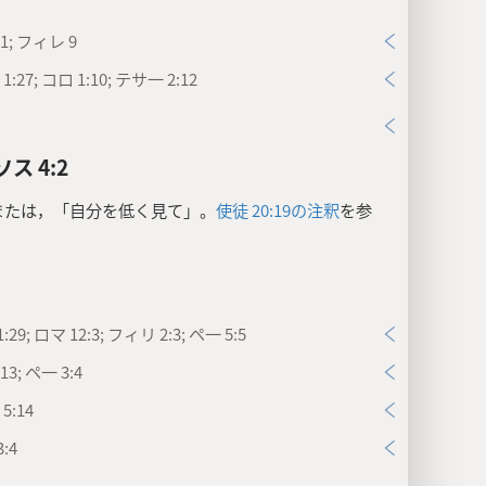
1; フィレ 9
:27; コロ 1:10; テサ一 2:12
ス 4:2
または，「自分を低く見て」。
使徒 20:19の注釈
を参
:29; ロマ 12:3; フィリ 2:3; ペ一 5:5
13; ペ一 3:4
5:14
:4