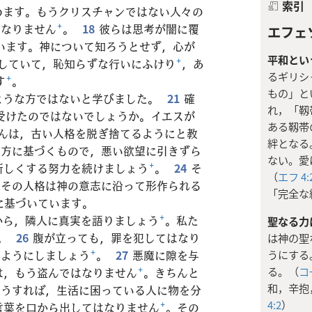
索引
めます。もうクリスチャンではない人々の
はなりません
+
。
18
彼らは思考が闇に覆
エフェソ
います。神について知ろうとせず，心が
平和とい
していて，恥知らずな行いにふけり
+
，あ
るギリシ
す
+
。
もの」と
ような方ではないと学びました。
21
確
れ，「靱
受けたのではないでしょうか。イエスが
ある靱帯
んは，古い人格を脱ぎ捨てるようにと教
絆となる
き方に基づくもので，悪い欲望に引きずら
ない。愛
新しくする努力を続けましょう
+
。
24
そ
（
エフ 4:
。その人格は神の意志に沿って形作られる
「完全な
に基づいています。
から，隣人に真実を語りましょう
+
。私た
聖なる力
。
26
腹が立っても，罪を犯してはなり
は神の聖
うにする
いようにしましょう
+
。
27
悪魔に隙を与
る。（
コ一
は，もう盗んではなりません
+
。きちんと
和，辛抱
そうすれば，生活に困っている人に物を分
4:2
）
言葉を口から出してはなりません
+
。その