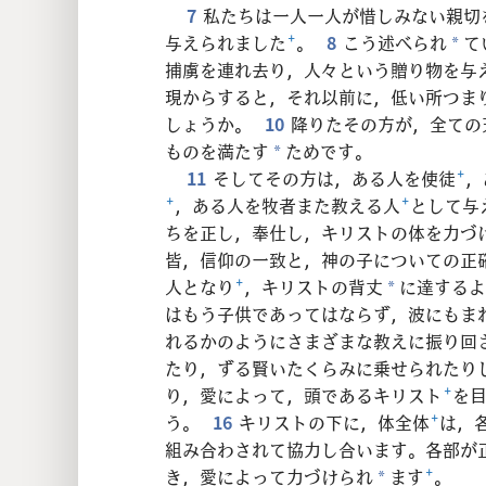
24
7
私たちは一人一人が惜しみない親切
与えられました
+
。
8
こう述べられ
て
*
32
捕虜を連れ去り，人々という贈り物を与
現からすると，それ以前に，低い所つま
しょうか。
10
降りたその方が，全ての
ものを満たす
ためです。
*
11
そしてその方は，ある人を使徒
+
，
+
，ある人を牧者また教える人
+
として与
ちを正し，奉仕し，キリストの体を力づ
皆，信仰の一致と，神の子についての正
人となり
+
，キリストの背丈
に達するよ
*
はもう子供であってはならず，波にもま
れるかのようにさまざまな教えに振り回
たり，ずる賢いたくらみに乗せられたり
り，愛によって，頭であるキリスト
+
を
う。
16
キリストの下に，体全体
+
は，
組み合わされて協力し合います。各部が
き，愛によって力づけられ
ます
+
。
*