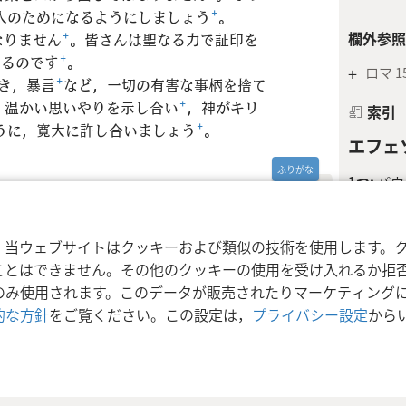
人のためになるようにしましょう
+
。
欄外参照
なりません
+
。皆さんは聖なる力で証印を
いるのです
+
。
+
ロマ 15
き，暴言
+
など，一切の有害な事柄を捨て
，温かい思いやりを示し合い
+
，神がキリ
索引
うに，寛大に許し合いましょう
+
。
エフェソ
1つ:
パウ
る。
エフ 4
結び合わ
利用規約
プライバシーに関する方針
プラ
nd Tract Society of Pennsylvania
，当ウェブサイトはクッキーおよび類似の技術を使用します。
体は1つ:
ことはできません。その他のクッキーの使用を受け入れるか拒
イエス･
のみ使用されます。このデータが販売されたりマーケティング
的な方針
をご覧ください。この設定は，
プライバシー設定
から
聖なる力
希望も1つ
う選ばれ
そのクリ