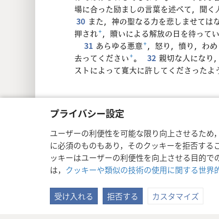
場に合った励ましの言葉を述べて，聞く
30
また，神の聖なる力を悲しませては
押され
+
，贖いによる解放の日を待って
31
あらゆる悪意
+
，怒り，憤り，わめ
去ってください
+
。
32
親切な人になり
ストによって寛大に許してくださったよ
プライバシー設定
Copyright
© 2026 Watch Tower Bible a
ユーザーの利便性を可能な限り向上させるため
に必須のものもあり，そのクッキーを拒否する
ッキーはユーザーの利便性を向上させる目的で
は，
クッキーや類似の技術の使用に関する世界
受け入れる
拒否する
カスタマイズ