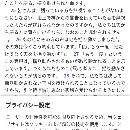
たことを語る，振り掛けられた血です。
25
皆さんは，語っている方を無視する
ことがないよ
*
うにしなさい。地上で神からの警告を伝えていた者を無視
した人たちが逃れられなかったのですから，私たちは天か
ら語る方に背を向けるなら，なおのこと逃れられません
+
。
26
あの時にその方の声は地を揺り動かしました
+
。
その方は今やこう約束しています。「私はもう一度，地だ
けでなく天をも揺り動かす
+
」。
27
「もう一度」という
この表現は，揺り動かされるものが取り除かれることを示
しています。つくられたもの
が取り除かれ，揺り動かさ
*
れないものが残るのです。
28
それで，私たちは決して
揺り動かされない王国を授けられることになっているので
すから，引き続き惜しみない親切を受けられるようにしま
しょう。その親切によって私たちは，神に受け入れられる
神聖な奉仕を行うことができます。神を畏れて敬いつつ奉
プライバシー設定
仕しましょう。
29
私たちの神は，焼き尽くす火なので
ユーザーの利便性を可能な限り向上させるため，当ウェ
す
+
。
ブサイトはクッキーおよび類似の技術を使用します。ク