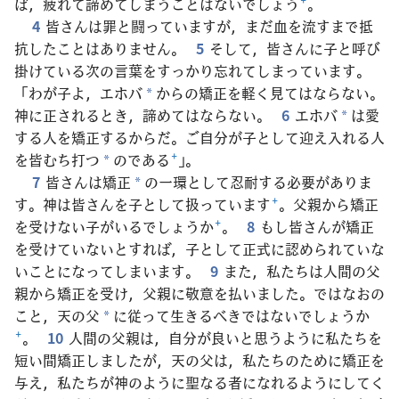
ば，疲れて諦めてしまうことはないでしょう
+
。
4
皆さんは罪と闘っていますが，まだ血を流すまで抵
抗したことはありません。
5
そして，皆さんに子と呼び
掛けている次の言葉をすっかり忘れてしまっています。
「わが子よ，エホバ
からの矯正を軽く見てはならない。
*
神に正されるとき，諦めてはならない。
6
エホバ
は愛
*
する人を矯正するからだ。ご自分が子として迎え入れる人
を皆むち打つ
のである
+
」。
*
7
皆さんは矯正
の一環として忍耐する必要がありま
*
す。神は皆さんを子として扱っています
+
。父親から矯正
を受けない子がいるでしょうか
+
。
8
もし皆さんが矯正
を受けていないとすれば，子として正式に認められていな
いことになってしまいます。
9
また，私たちは人間の父
親から矯正を受け，父親に敬意を払いました。ではなおの
こと，天の父
に従って生きるべきではないでしょうか
*
+
。
10
人間の父親は，自分が良いと思うように私たちを
短い間矯正しましたが，天の父は，私たちのために矯正を
与え，私たちが神のように聖なる者になれるようにしてく