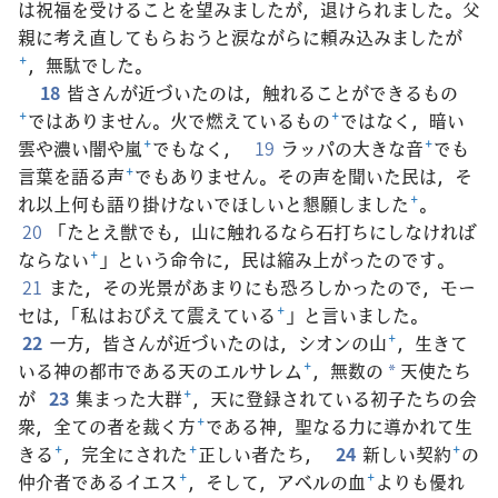
は祝福を受けることを望みましたが，退けられました。父
親に考え直してもらおうと涙ながらに頼み込みましたが
+
，無駄でした。
18
皆さんが近づいたのは，触れることができるもの
+
ではありません。火で燃えているもの
+
ではなく，暗い
雲や濃い闇や嵐
+
でもなく，
19
ラッパの大きな音
+
でも
言葉を語る声
+
でもありません。その声を聞いた民は，そ
れ以上何も語り掛けないでほしいと懇願しました
+
。
20
「たとえ獣でも，山に触れるなら石打ちにしなければ
ならない
+
」という命令に，民は縮み上がったのです。
21
また，その光景があまりにも恐ろしかったので，モー
セは，「私はおびえて震えている
+
」と言いました。
22
一方，皆さんが近づいたのは，シオンの山
+
，生きて
いる神の都市である天のエルサレム
+
，無数の
天使たち
*
が
23
集まった大群
+
，天に登録されている初子たちの会
衆，全ての者を裁く方
+
である神，聖なる力に導かれて生
きる
+
，完全にされた
+
正しい者たち，
24
新しい契約
+
の
仲介者であるイエス
+
，そして，アベルの血
+
よりも優れ