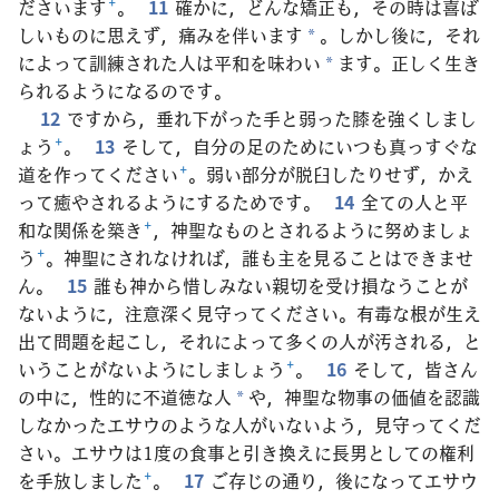
ださいます
+
。
11
確かに，どんな矯正も，その時は喜ば
しいものに思えず，痛みを伴います
。しかし後に，それ
*
によって訓練された人は平和を味わい
ます。正しく生き
*
られるようになるのです。
12
ですから，垂れ下がった手と弱った膝を強くしまし
ょう
+
。
13
そして，自分の足のためにいつも真っすぐな
道を作ってください
+
。弱い部分が脱臼したりせず，かえ
って癒やされるようにするためです。
14
全ての人と平
和な関係を築き
+
，神聖なものとされるように努めましょ
う
+
。神聖にされなければ，誰も主を見ることはできませ
ん。
15
誰も神から惜しみない親切を受け損なうことが
ないように，注意深く見守ってください。有毒な根が生え
出て問題を起こし，それによって多くの人が汚される，と
いうことがないようにしましょう
+
。
16
そして，皆さん
の中に，性的に不道徳な人
や，神聖な物事の価値を認識
*
しなかったエサウのような人がいないよう，見守ってくだ
さい。エサウは1度の食事と引き換えに長男としての権利
を手放しました
+
。
17
ご存じの通り，後になってエサウ