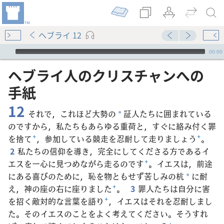
ヘブライ 12
Audio Player
00:00
ヘブライ​人​の​クリスチャン​へ​の​
手紙
12
それで，これほど大勢の
証人たちに囲まれている
*
のですから，私たちもあらゆる重荷と，すぐに絡み付く罪
を捨て
+
，参加している競走を忍耐して走りましょう
+
。
2
私たちの信仰を導き，完全にしてくださる方であるイ
エスを一心に見つめながら走るのです
+
。イエスは，前途
にある喜びのために，恥を物ともせず苦しみの杭
に耐
*
え，神の座の右に座りました
+
。
3
罪人たちは自分に害
を招く敵対的な言葉を語り
+
，イエスはそれを忍耐しまし
た。そのイエスのことをよく考えてください。そうすれ