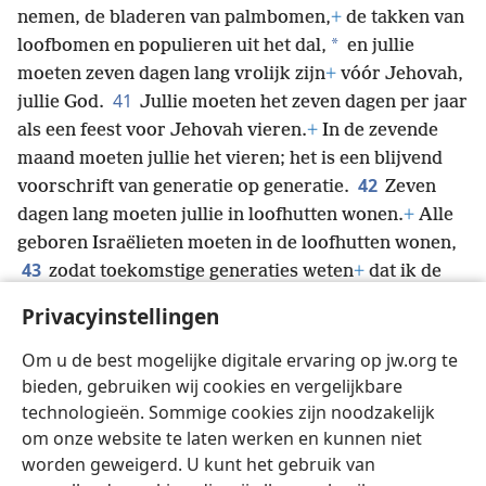
nemen, de bladeren van palmbomen,
+
de takken van
*
loofbomen en populieren uit het dal,
en jullie
moeten zeven dagen lang vrolijk zijn
+
vóór Jehovah,
41
jullie God.
Jullie moeten het zeven dagen per jaar
als een feest voor Jehovah vieren.
+
In de zevende
maand moeten jullie het vieren; het is een blijvend
42
voorschrift van generatie op generatie.
Zeven
dagen lang moeten jullie in loofhutten wonen.
+
Alle
geboren Israëlieten moeten in de loofhutten wonen,
43
zodat toekomstige generaties weten
+
dat ik de
*
Israëlieten in hutten
heb laten wonen toen ik ze uit
Privacyinstellingen
Egypte leidde.
+
Ik ben Jehovah, jullie God.”’
44
Dat vertelde Mozes aan de Israëlieten over de
Om u de best mogelijke digitale ervaring op jw.org te
periodieke feesten voor Jehovah.
bieden, gebruiken wij cookies en vergelijkbare
technologieën. Sommige cookies zijn noodzakelijk
om onze website te laten werken en kunnen niet
worden geweigerd. U kunt het gebruik van