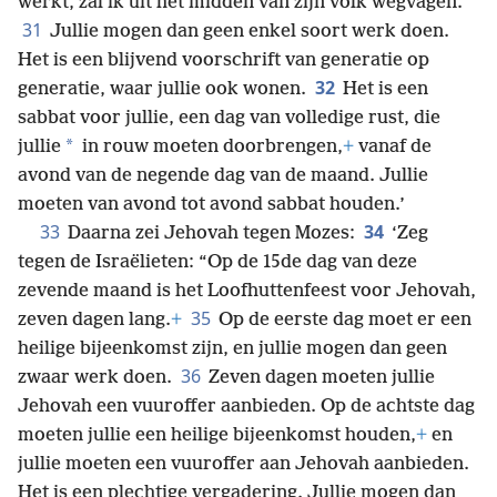
werkt, zal ik uit het midden van zijn volk wegvagen.
31
Jullie mogen dan geen enkel soort werk doen.
Het is een blijvend voorschrift van generatie op
32
generatie, waar jullie ook wonen.
Het is een
sabbat voor jullie, een dag van volledige rust, die
*
jullie
in rouw moeten doorbrengen,
+
vanaf de
avond van de negende dag van de maand. Jullie
moeten van avond tot avond sabbat houden.’
33
34
Daarna zei Jehovah tegen Mozes:
‘Zeg
tegen de Israëlieten: “Op de 15de dag van deze
zevende maand is het Loofhuttenfeest voor Jehovah,
35
zeven dagen lang.
+
Op de eerste dag moet er een
heilige bijeenkomst zijn, en jullie mogen dan geen
36
zwaar werk doen.
Zeven dagen moeten jullie
Jehovah een vuuroffer aanbieden. Op de achtste dag
moeten jullie een heilige bijeenkomst houden,
+
en
jullie moeten een vuuroffer aan Jehovah aanbieden.
Het is een plechtige vergadering. Jullie mogen dan