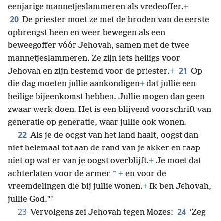
eenjarige mannetjeslammeren als vredeoffer.
+
20
De priester moet ze met de broden van de eerste
opbrengst heen en weer bewegen als een
beweegoffer vóór Jehovah, samen met de twee
mannetjeslammeren. Ze zijn iets heiligs voor
21
Jehovah en zijn bestemd voor de priester.
+
Op
die dag moeten jullie aankondigen
+
dat
jullie een
heilige bijeenkomst hebben. Jullie mogen dan geen
zwaar werk doen. Het is een blijvend voorschrift van
generatie op generatie, waar jullie ook wonen.
22
Als je de oogst van het land haalt, oogst dan
niet helemaal tot aan de rand van je akker en raap
niet op wat er van je oogst overblijft.
+
Je moet dat
*
achterlaten voor de armen
+
en voor de
vreemdelingen die bij jullie wonen.
+
Ik ben Jehovah,
jullie God.”’
23
24
Vervolgens zei Jehovah tegen Mozes:
‘Zeg