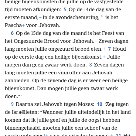
heilige bijeenkomsten die jullie op de vastgestelde
5
tijd moeten afkondigen:
Op de 14de dag van de
*
eerste maand,
+
in de avondschemering,
is het
Pascha
+
voor Jehovah.
6
Op de 15de dag van die maand is het Feest van
het Ongezuurde Brood voor Jehovah.
+
Zeven dagen
7
lang moeten jullie ongezuurd brood eten.
+
Houd
op de eerste dag een heilige bijeenkomst.
+
Jullie
8
mogen dan geen zwaar werk doen.
Zeven dagen
lang moeten jullie een vuuroffer aan Jehovah
aanbieden. Op de zevende dag is er weer een heilige
bijeenkomst. Dan mogen jullie geen zwaar werk
doen.”’
9
10
Daarna zei Jehovah tegen Mozes:
‘Zeg tegen
de Israëlieten: “Wanneer jullie uiteindelijk in het land
komen dat ik jullie geef en jullie de oogst hebben
binnengehaald, moeten jullie een schoof van de
11