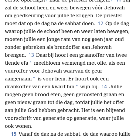
eerste opbrengst
+
naar de priester brengen.
+
Hij
zal de schoof heen en weer bewegen vóór Jehovah
om goedkeuring voor jullie te krijgen. De priester
12
moet dat op de dag na de sabbat doen.
Op de dag
waarop jullie de schoof heen en weer laten bewegen,
moeten jullie een jonge ram van nog geen jaar oud
zonder gebreken als brandoffer aan Jehovah
13
brengen.
Daarbij hoort een graanoffer van twee
*
tiende efa
meelbloem vermengd met olie, als een
vuuroffer voor Jehovah waarvan de geur
*
aangenaam
is voor hem. Er hoort ook een
14
*
drankoffer van een kwart hin
wijn bij.
Jullie
mogen geen brood eten, geen geroosterd graan en
geen nieuw graan tot die dag, totdat jullie het offer
aan jullie God hebben gebracht. Het is een blijvend
voorschrift van generatie op generatie, waar jullie
ook wonen.
15
Vanaf de dag na de sabbat, de dag waarop jullie