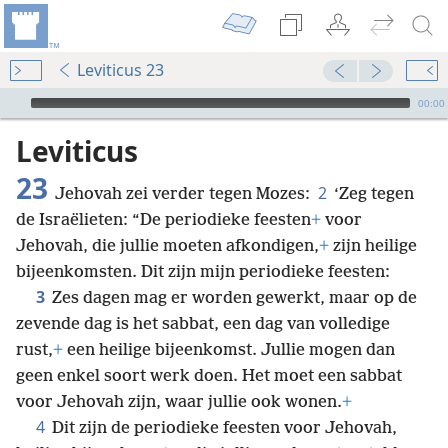
Leviticus 23
Audio Player
00:00
Leviticus
23
2
Jehovah zei verder tegen Mozes:
‘Zeg tegen
de Israëlieten: “De periodieke feesten
+
voor
Jehovah, die jullie moeten afkondigen,
+
zijn heilige
bijeenkomsten. Dit zijn mijn periodieke feesten:
3
Zes dagen mag er worden gewerkt, maar op de
zevende dag is het sabbat, een dag van volledige
rust,
+
een heilige bijeenkomst. Jullie mogen dan
geen enkel soort werk doen. Het moet een sabbat
voor Jehovah zijn, waar jullie ook wonen.
+
4
Dit zijn de periodieke feesten voor Jehovah,