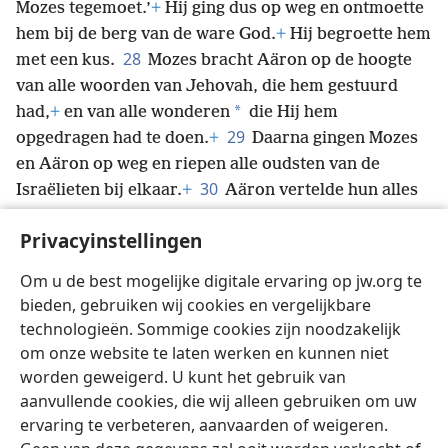
Mozes tegemoet.’
+
Hij ging dus op weg en ontmoette
hem bij de berg van de ware God.
+
Hij begroette hem
28
met een kus.
Mozes bracht Aäron op de hoogte
van alle woorden van Jehovah, die hem gestuurd
*
had,
+
en van alle wonderen
die Hij hem
29
opgedragen had te doen.
+
Daarna gingen Mozes
en Aäron op weg en riepen alle oudsten van de
30
Israëlieten bij elkaar.
+
Aäron vertelde hun alles
wat Jehovah tegen Mozes gezegd had, en hij deed de
Privacyinstellingen
31
*
wonderen
+
voor de ogen van het volk.
Hierop
geloofde het volk.
+
Toen ze hoorden dat Jehovah
Om u de best mogelijke digitale ervaring op jw.org te
aan de Israëlieten
+
had gedacht en dat hij hun
bieden, gebruiken wij cookies en vergelijkbare
ellende had gezien,
+
knielden ze en bogen ze diep.
technologieën. Sommige cookies zijn noodzakelijk
om onze website te laten werken en kunnen niet
worden geweigerd. U kunt het gebruik van
aanvullende cookies, die wij alleen gebruiken om uw
ervaring te verbeteren, aanvaarden of weigeren.
Nederlands
Delen
Instellingen