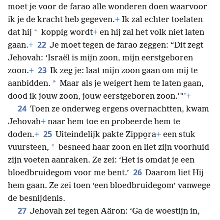
moet je voor de farao alle wonderen doen waarvoor
ik je de kracht heb gegeven.
+
Ik zal echter toelaten
*
dat hij
koppig wordt
+
en hij zal het volk niet laten
22
gaan.
+
Je moet tegen de farao zeggen: “Dit zegt
Jehovah: ‘Israël is mijn zoon, mijn eerstgeboren
23
zoon.
+
Ik zeg je: laat mijn zoon gaan om mij te
*
aanbidden.
Maar als je weigert hem te laten gaan,
dood ik jouw zoon, jouw eerstgeboren zoon.’”’
+
24
Toen ze onderweg ergens overnachtten, kwam
Jehovah
+
naar hem toe en probeerde hem te
25
doden.
+
Uiteindelijk pakte Zippo̱ra
+
een stuk
*
vuursteen,
besneed haar zoon en liet zijn voorhuid
zijn voeten aanraken. Ze zei: ‘Het is omdat je een
26
bloedbruidegom voor me bent.’
Daarom liet Hij
hem gaan. Ze zei toen ‘een bloedbruidegom’ vanwege
de besnijdenis.
27
Jehovah zei tegen Aäron: ‘Ga de woestijn in,