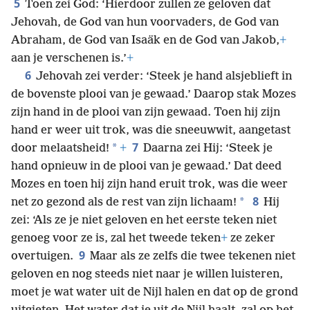
5
Toen zei God: ‘Hierdoor zullen ze geloven dat
Jehovah, de God van hun voorvaders, de God van
Abraham, de God van Isaäk en de God van Jakob,
+
aan je verschenen is.’
+
6
Jehovah zei verder: ‘Steek je hand alsjeblieft in
de bovenste plooi van je gewaad.’ Daarop stak Mozes
zijn hand in de plooi van zijn gewaad. Toen hij zijn
hand er weer uit trok, was die sneeuwwit, aangetast
7
*
door melaatsheid!
+
Daarna zei Hij: ‘Steek je
hand opnieuw in de plooi van je gewaad.’ Dat deed
Mozes en toen hij zijn hand eruit trok, was die weer
8
*
net zo gezond als de rest van zijn lichaam!
Hij
zei: ‘Als ze je niet geloven en het eerste teken niet
genoeg voor ze is, zal het tweede teken
+
ze zeker
9
overtuigen.
Maar als ze zelfs die twee tekenen niet
geloven en nog steeds niet naar je willen luisteren,
moet je wat water uit de Nijl halen en dat op de grond