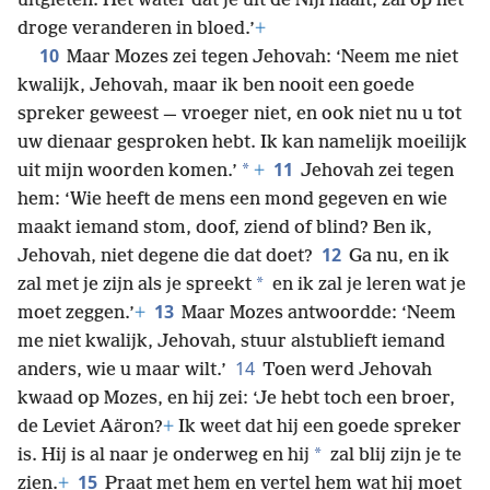
uitgieten. Het water dat je uit de Nijl haalt, zal op het
droge veranderen in bloed.’
+
10
Maar Mozes zei tegen Jehovah: ‘Neem me niet
kwalijk, Jehovah, maar ik ben nooit een goede
spreker geweest — vroeger niet, en ook niet nu u tot
uw dienaar gesproken hebt. Ik kan namelijk moeilijk
11
*
uit mijn woorden komen.’
+
Jehovah zei tegen
hem: ‘Wie heeft de mens een mond gegeven en wie
maakt iemand stom, doof, ziend of blind? Ben ik,
12
Jehovah, niet degene die dat doet?
Ga nu, en ik
*
zal met je zijn als je spreekt
en ik zal je leren wat je
13
moet zeggen.’
+
Maar Mozes antwoordde: ‘Neem
me niet kwalijk, Jehovah, stuur alstublieft iemand
14
anders, wie u maar wilt.’
Toen werd Jehovah
kwaad op Mozes, en hij zei: ‘Je hebt toch een broer,
de Leviet Aäron?
+
Ik weet dat hij een goede spreker
*
is. Hij is al naar je onderweg en hij
zal blij zijn je te
15
zien.
+
Praat met hem en vertel hem wat hij moet