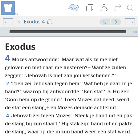
Exodus 4
Audio Player
00:00
Exodus
4
Mozes antwoordde: ‘Maar wat als ze me niet
geloven en niet naar me luisteren?
+
Want ze zullen
zeggen: “Jehovah is niet aan jou verschenen.”’
2
Toen zei Jehovah tegen hem: ‘Wat heb je daar in je
3
hand?’, waarop hij antwoordde: ‘Een staf.’
Hij zei:
‘Gooi hem op de grond.’ Toen Mozes dat deed, werd
de staf een slang,
+
en Mozes deinsde achteruit.
4
Jehovah zei tegen Mozes: ‘Steek je hand uit en pak
de slang bij zijn staart.’ Hij stak zijn hand uit en pakte
de slang, waarop die in zijn hand weer een staf werd.