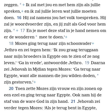
*
zeggen.
+
Ik zal met jou en met hem zijn als jullie
spreken,
+
en ik zal jullie leren wat jullie moeten
16
doen.
Hij zal namens jou het volk toespreken. Hij
zal je woordvoerder zijn, en jij zult als God voor hem
17
*
zijn.
+
En je moet deze staf in je hand nemen om
*
er de wonderen
mee te doen.’
+
18
Mozes ging terug naar zijn schoonvader
+
Jethro en zei tegen hem: ‘Ik zou graag teruggaan
naar mijn broeders in Egypte om te zien of ze nog
19
leven.’ ‘Ga in vrede’, antwoordde Jethro.
Daarna
zei Jehovah in Mi̱dian tegen Mozes: ‘Ga terug naar
*
Egypte, want alle mannen die jou wilden doden,
zijn gestorven.’
+
20
Toen zette Mozes zijn vrouw en zijn zonen op
een ezel en ging terug naar Egypte. Ook nam hij de
21
staf van de ware God in zijn hand.
Jehovah zei
verder tegen Mozes: ‘Als je terug bent in Egypte,