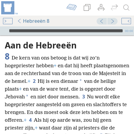
Hebreeën 8
Audio Player
00:00
Aan de Hebreeën
8
De kern van ons betoog is dat wij zo’n
hogepriester hebben
+
en dat hij heeft plaatsgenomen
aan de rechterhand van de troon van de Majesteit in
2
*
de hemel.
+
Hij is een dienaar
van de heilige
plaats
+
en van de ware tent, die is opgezet door
3
*
Jehovah
en niet door mensen.
Nu wordt elke
hogepriester aangesteld om gaven en slachtoffers te
brengen. En dus moest ook deze iets hebben om te
4
offeren.
+
Als hij op aarde was, zou hij geen
priester zijn,
+
want daar zijn al priesters die de