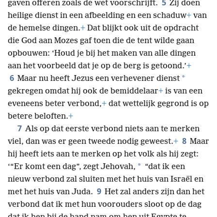
5
gaven offeren zoals de wet voorschrijft.
Zij doen
heilige dienst in een afbeelding en een schaduw
+
van
de hemelse dingen.
+
Dat blijkt ook uit de opdracht
die God aan Mozes gaf toen die de tent wilde gaan
opbouwen: ‘Houd je bij het maken van alle dingen
aan het voorbeeld dat je op de berg is getoond.’
+
6
*
Maar nu heeft Jezus een verhevener dienst
gekregen omdat hij ook de bemiddelaar
+
is van een
eveneens beter verbond,
+
dat wettelijk gegrond is op
betere beloften.
+
7
Als op dat eerste verbond niets aan te merken
8
viel, dan was er geen tweede nodig geweest.
+
Maar
hij heeft iets aan te merken op het volk als hij zegt:
*
‘“Er komt een dag”, zegt Jehovah,
“dat ik een
nieuw verbond zal sluiten met het huis van Israël en
9
met het huis van Juda.
Het zal anders zijn dan het
verbond dat ik met hun voorouders sloot op de dag