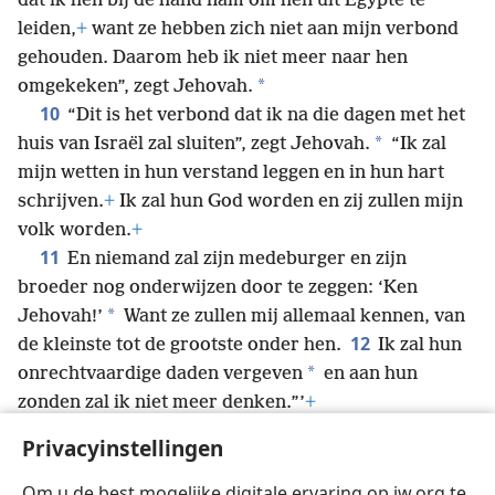
dat ik hen bij de hand nam om hen uit Egypte te
leiden,
+
want ze hebben zich niet aan mijn verbond
gehouden. Daarom heb ik niet meer naar hen
*
omgekeken”, zegt Jehovah.
10
“Dit is het verbond dat ik na die dagen met het
*
huis van Israël zal sluiten”, zegt Jehovah.
“Ik zal
mijn wetten in hun verstand leggen en in hun hart
schrijven.
+
Ik zal hun God worden en zij zullen mijn
volk worden.
+
11
En niemand zal zijn medeburger en zijn
broeder nog onderwijzen door te zeggen: ‘Ken
*
Jehovah!’
Want ze zullen mij allemaal kennen, van
12
de kleinste tot de grootste onder hen.
Ik zal hun
*
onrechtvaardige daden vergeven
en aan hun
zonden zal ik niet meer denken.”’
+
13
Door over ‘een nieuw verbond’ te spreken,
Privacyinstellingen
heeft hij het vroegere verouderd gemaakt.
+
Nu staat
wat verouderd is en oud wordt op het punt te
Om u de best mogelijke digitale ervaring op jw.org te