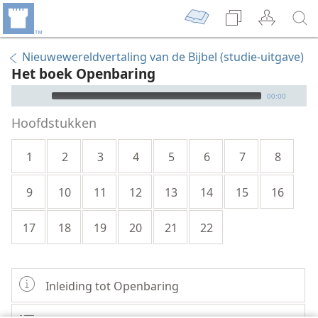
Nieuwewereldvertaling van de Bijbel (studie-uitgave)
Het boek Openbaring
Audio Player
00:00
Hoofdstukken
1
2
3
4
5
6
7
8
9
10
11
12
13
14
15
16
17
18
19
20
21
22
Inleiding tot Openbaring