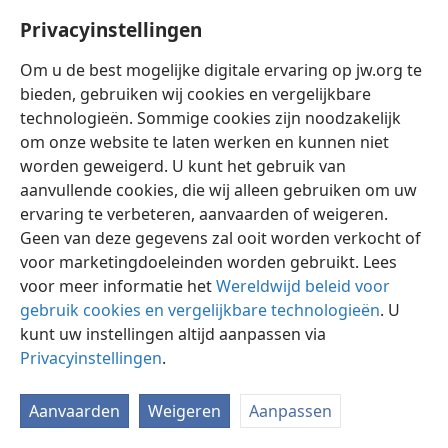
Inhoud
Privacyinstellingen
Om u de best mogelijke digitale ervaring op jw.org te
bieden, gebruiken wij cookies en vergelijkbare
technologieën. Sommige cookies zijn noodzakelijk
om onze website te laten werken en kunnen niet
Nederlands
Delen
Instellingen
worden geweigerd. U kunt het gebruik van
Copyright
© 2026 Watch Tower Bible and Tract Society of Pennsylvania
Gebruiksvoorwaarden
Privacybeleid
Privacyinstellingen
aanvullende cookies, die wij alleen gebruiken om uw
Inloggen
JW.ORG
ervaring te verbeteren, aanvaarden of weigeren.
Geen van deze gegevens zal ooit worden verkocht of
voor marketingdoeleinden worden gebruikt. Lees
voor meer informatie het
Wereldwijd beleid voor
gebruik cookies en vergelijkbare technologieën
. U
kunt uw instellingen altijd aanpassen via
Privacyinstellingen
.
Aanvaarden
Weigeren
Aanpassen