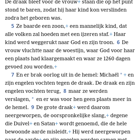
De draak bleef voor de vrouw
+
staan die op het punt
stond te baren, zodat hij haar kind kon verslinden
zodra het geboren was.
5
Ze baarde een zoon,
+
een mannelijk kind, dat
alle volken zal hoeden met een ijzeren staf.
+
Haar
6
kind werd weggerukt naar God en zijn troon.
De
vrouw vluchtte naar de woestijn, waar God voor haar
een plaats had klaargemaakt en waar ze 1260 dagen
gevoed zou worden.
+
7
*
En er brak oorlog uit in de hemel: Michaël
+
en
zijn engelen vochten tegen de draak. De draak en zijn
8
engelen vochten terug,
maar ze werden
*
verslagen,
en er was voor hen geen plaats meer in
9
de hemel.
De grote draak
+
werd daarom
neergeworpen, de oorspronkelijke slang,
+
degene
die Duivel
+
en Satan
+
wordt genoemd, die de hele
bewoonde aarde misleidt.
+
Hij werd neergeworpen