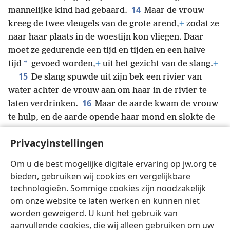
14
mannelijke kind had gebaard.
Maar de vrouw
kreeg de twee vleugels van de grote arend,
+
zodat ze
naar haar plaats in de woestijn kon vliegen. Daar
moet ze gedurende een tijd en tijden en een halve
*
tijd
gevoed worden,
+
uit het gezicht van de slang.
+
15
De slang spuwde uit zijn bek een rivier van
water achter de vrouw aan om haar in de rivier te
16
laten verdrinken.
Maar de aarde kwam de vrouw
te hulp, en de aarde opende haar mond en slokte de
17
rivier op die de draak had uitgespuwd.
De draak
Privacyinstellingen
werd woedend op de vrouw en ging weg om oorlog te
voeren tegen de overgeblevenen van haar
Om u de best mogelijke digitale ervaring op jw.org te
*
nageslacht,
+
die zich aan de geboden van God
bieden, gebruiken wij cookies en vergelijkbare
houden en de taak hebben over Jezus te getuigen.
+
technologieën. Sommige cookies zijn noodzakelijk
om onze website te laten werken en kunnen niet
worden geweigerd. U kunt het gebruik van
aanvullende cookies, die wij alleen gebruiken om uw