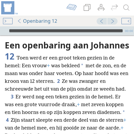
Openbaring 12
Audio Player
00:00
Een openbaring aan Johannes
12
Toen werd er een groot teken gezien in de
*
hemel: Een vrouw
+
was bekleed
met de zon, en de
maan was onder haar voeten. Op haar hoofd was een
2
kroon van 12 sterren.
Ze was zwanger en
schreeuwde het uit van de pijn omdat ze weeën had.
3
Er werd nog een teken gezien in de hemel. Er
was een grote vuurrode draak,
+
met zeven koppen
*
en tien hoorns en op zijn koppen zeven diademen.
4
Zijn staart sleepte een derde deel van de sterren
+
van de hemel mee, en hij gooide ze naar de aarde.
+