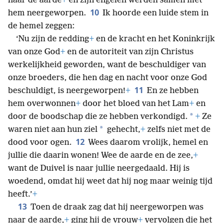
naar de aarde
+
en zijn engelen werden samen met
10
hem neergeworpen.
Ik hoorde een luide stem in
de hemel zeggen:
‘Nu zijn de redding
+
en de kracht en het Koninkrijk
van onze God
+
en de autoriteit van zijn Christus
werkelijkheid geworden, want de beschuldiger van
onze broeders, die hen dag en nacht voor onze God
11
beschuldigt, is neergeworpen!
+
En ze hebben
hem overwonnen
+
door het bloed van het Lam
+
en
*
door de boodschap die ze hebben verkondigd.
+
Ze
*
waren niet aan hun ziel
gehecht,
+
zelfs niet met de
12
dood voor ogen.
Wees daarom vrolijk, hemel en
jullie die daarin wonen! Wee de aarde en de zee,
+
want de Duivel is naar jullie neergedaald. Hij is
woedend, omdat hij weet dat hij nog maar weinig tijd
heeft.’
+
13
Toen de draak zag dat hij neergeworpen was
naar de aarde,
+
ging hij de vrouw
+
vervolgen die het