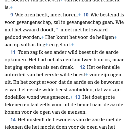
de boekrol van het leven
+
van het Lam dat geslacht
is.
+
9
10
Wie oren heeft, moet horen.
+
Wie bestemd is
voor gevangenschap, zal in gevangenschap gaan. Wie
*
met het zwaard doodt,
moet met het zwaard
gedood worden.
+
Hier komt het voor de heiligen
+
aan op volharding
+
en geloof.
+
11
Toen zag ik een ander wild beest uit de aarde
opkomen. Het had net als een lam twee hoorns, maar
12
het ging spreken als een draak.
+
Het oefent alle
autoriteit van het eerste wilde beest
+
voor zijn ogen
uit. En het zorgt ervoor dat de aarde en de bewoners
ervan het eerste wilde beest aanbidden, dat van zijn
13
dodelijke wond was genezen.
+
Het doet grote
tekenen en laat zelfs vuur uit de hemel naar de aarde
komen voor de ogen van de mensen.
14
Het misleidt de bewoners van de aarde met de
tekenen die het mocht doen voor de ogen van het