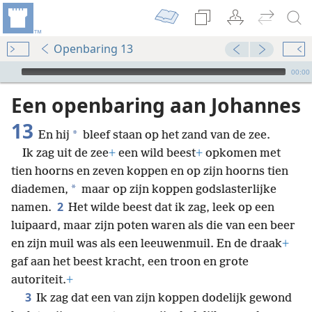
Openbaring 13
Audio Player
00:00
Een openbaring aan Johannes
13
*
En hij
bleef staan op het zand van de zee.
Ik zag uit de zee
+
een wild beest
+
opkomen met
tien hoorns en zeven koppen en op zijn hoorns tien
*
diademen,
maar op zijn koppen godslasterlijke
2
namen.
Het wilde beest dat ik zag, leek op een
luipaard, maar zijn poten waren als die van een beer
en zijn muil was als een leeuwenmuil. En de draak
+
gaf aan het beest kracht, een troon en grote
autoriteit.
+
3
Ik zag dat een van zijn koppen dodelijk gewond