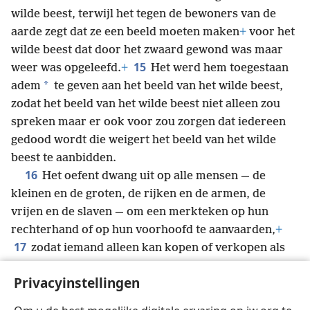
wilde beest, terwijl het tegen de bewoners van de
aarde zegt dat ze een beeld moeten maken
+
voor het
wilde beest dat door het zwaard gewond was maar
15
weer was opgeleefd.
+
Het werd hem toegestaan
*
adem
te geven aan het beeld van het wilde beest,
zodat het beeld van het wilde beest niet alleen zou
spreken maar er ook voor zou zorgen dat iedereen
gedood wordt die weigert het beeld van het wilde
beest te aanbidden.
16
Het oefent dwang uit op alle mensen — de
kleinen en de groten, de rijken en de armen, de
vrijen en de slaven — om een merkteken op hun
rechterhand of op hun voorhoofd te aanvaarden,
+
17
zodat iemand alleen kan kopen of verkopen als
hij het merkteken heeft: de naam
+
van het wilde
Privacyinstellingen
18
beest of het getal van zijn naam.
+
Hier komt het
aan op wijsheid: laat wie inzicht heeft, het getal