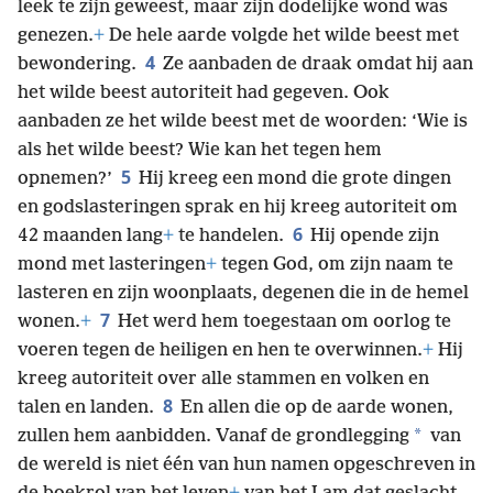
leek te zijn geweest, maar zijn dodelijke wond was
genezen.
+
De hele aarde volgde het wilde beest met
4
bewondering.
Ze aanbaden de draak omdat hij aan
het wilde beest autoriteit had gegeven. Ook
aanbaden ze het wilde beest met de woorden: ‘Wie is
als het wilde beest? Wie kan het tegen hem
5
opnemen?’
Hij kreeg een mond die grote dingen
en godslasteringen sprak en hij kreeg autoriteit om
6
42 maanden lang
+
te handelen.
Hij opende zijn
mond met lasteringen
+
tegen God, om zijn naam te
lasteren en zijn woonplaats, degenen die in de hemel
7
wonen.
+
Het werd hem toegestaan om oorlog te
voeren tegen de heiligen en hen te overwinnen.
+
Hij
kreeg autoriteit over alle stammen en volken en
8
talen en landen.
En allen die op de aarde wonen,
*
zullen hem aanbidden. Vanaf de grondlegging
van
de wereld is niet één van hun namen opgeschreven in