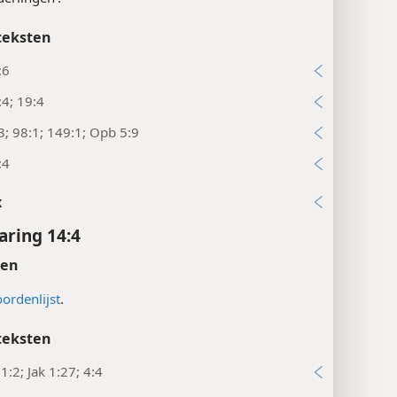
teksten
:6
4; 19:4
3; 98:1; 149:1; Opb 5:9
:4
x
ring 14:4
ten
ordenlijst
.
teksten
1:2; Jak 1:27; 4:4