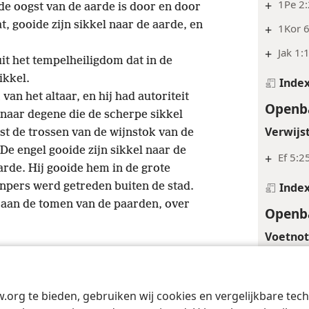
+
1Pe 2
de oogst van de aarde is door en door
t, gooide zijn sikkel naar de aarde, en
+
1Kor 6
+
Jak 1:
t het tempelheiligdom dat in de
ikkel.
Inde
n het altaar, en hij had autoriteit
Openba
m naar degene die de scherpe sikkel
Verwijs
gst de trossen van de wijnstok van de
De engel gooide zijn sikkel naar de
+
Ef 5:2
arde. Hij gooide hem in de grote
npers werd getreden buiten de stad.
Inde
t aan de tomen van de paarden, over
Openba
Voetno
*
Of ‘in
Verwijs
w.org te bieden, gebruiken wij cookies en vergelijkbare te
Tract Society of Pennsylvania
Gebruiksvoorwaarden
Privacybeleid
Priva