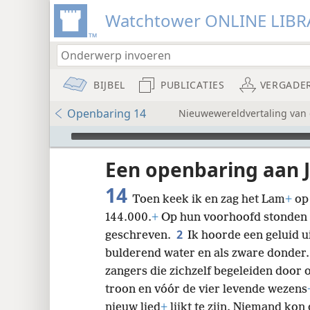
Watchtower ONLINE LIBR
BIJBEL
PUBLICATIES
VERGADE
Openbaring 14
Nieuwewereldvertaling van d
Audio Player
udie-
Een openbaring aan 
14
Toen keek ik en zag het Lam
+
op 
144.000.
+
Op hun voorhoofd stonden z
2
geschreven.
Ik hoorde een geluid u
bulderend water en als zware donder. 
8
zangers die zichzelf begeleiden door 
troon en vóór de vier levende wezens
16
nieuw lied
+
lijkt te zijn. Niemand kon 