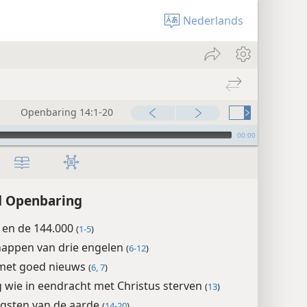
Nederlands
Openbaring 14:1-20
00:00
d Openbaring
 en de 144.000
(
1-5
)
appen van drie engelen
(
6-12
)
met goed nieuws
(
6, 7
)
 wie in eendracht met Christus sterven
(
13
)
gsten van de aarde
(
14-20
)