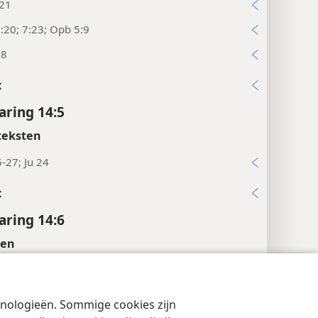
:21
:20; 7:23; Opb 5:9
18
x
ring 14:5
teksten
5-27; Ju 24
x
ring 14:6
ten
 de lucht’, ‘boven het hoofd’.
teksten
chnologieën. Sommige cookies zijn
cyinstellingen
Inloggen
JW.ORG