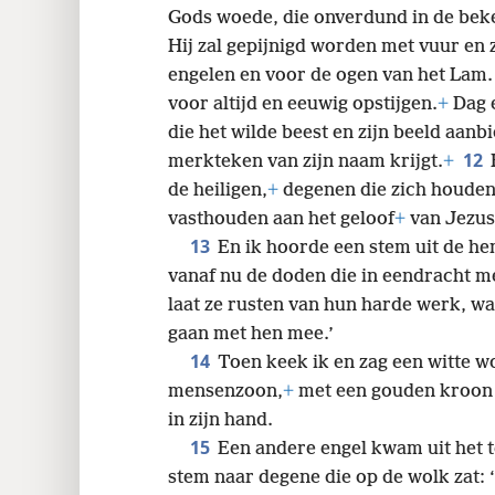
Gods woede, die onverdund in de bek
Hij zal gepijnigd worden met vuur en 
engelen en voor de ogen van het Lam
voor altijd en eeuwig opstijgen.
+
Dag e
die het wilde beest en zijn beeld aanb
12
merkteken van zijn naam krijgt.
+
de heiligen,
+
degenen die zich houden
vasthouden aan het geloof
+
van Jezus
13
En ik hoorde een stem uit de hem
vanaf nu de doden die in eendracht m
laat ze rusten van hun harde werk, wa
gaan met hen mee.’
14
Toen keek ik en zag een witte w
mensenzoon,
+
met een gouden kroon o
in zijn hand.
15
Een andere engel kwam uit het 
stem naar degene die op de wolk zat: ‘