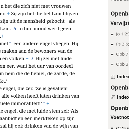
ijn het die zich niet met vrouwen
Openba
en.
+
Zij zijn het die het Lam blijven
zijn uit de mensheid gekocht
+
als
Verwijs
5
 Lam.
In hun mond werd geen
+
Jo 1:2
.
+
+
Ps 2:6
*
emel
een andere engel vliegen. Hij
e maken aan de bewoners van de
+
Opb 7
7
n en volken.
+
Hij zei met luide
+
Opb 3
em eer, want het uur van oordeel
 hem die de hemel, de aarde, de
Inde
kt.’
Openba
ngel, die zei: ‘Ze is gevallen!
e alle volken heeft laten drinken van
Inde
*
uele immoraliteit!’
+
Openba
engel, die met luide stem zei: ‘Als
Voetno
 aanbidt en een merkteken op zijn
zal hij ook drinken van de wijn van
*
Of ‘ou