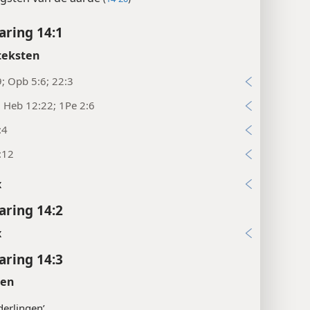
ring 14:1
teksten
9; Opb 5:6; 22:3
; Heb 12:22; 1Pe 2:6
:4
:12
x
ring 14:2
x
ring 14:3
ten
derlingen’.