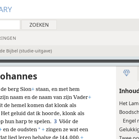
ARY
RINGEN
e Bijbel (studie-uitgave)
Johannes
de berg Sion
+
staan, en met hem
Inhou
ijn naam en de naam van zijn Vader
+
Het Lam
it de hemel komen dat klonk als
Boodsch
Het geluid dat ik hoorde, klonk als
Engel 
3
op hun harp te spelen.
Vóór de
Gelukkig
*
+
en de oudsten
+
zingen ze wat een
Twee oo
dat lied leren behalve de 144.000,
+