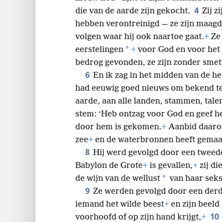
4
die van de aarde zijn gekocht.
Zij z
hebben verontreinigd — ze zijn maagd
volgen waar hij ook naartoe gaat.
+
Ze 
*
eerstelingen
+
voor God en voor het
bedrog gevonden, ze zijn zonder smet
6
En ik zag in het midden van de h
had eeuwig goed nieuws om bekend t
aarde, aan alle landen, stammen, tale
stem: ‘Heb ontzag voor God en geef h
door hem is gekomen.
+
Aanbid daarom
zee
+
en de waterbronnen heeft gemaa
8
Hij werd gevolgd door een tweede e
Babylon de Grote
+
is gevallen,
+
zij di
*
de wijn van de wellust
van haar seks
9
Ze werden gevolgd door een derde 
iemand het wilde beest
+
en zijn beeld
10
voorhoofd of op zijn hand krijgt,
+