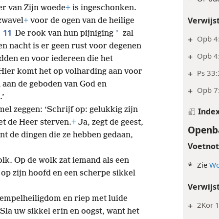
er van Zijn woede
+
is ingeschonken.
Verwijs
zwavel
+
voor de ogen van de heilige
11
*
.
De rook van hun pijniging
zal
+
Opb 4
n nacht is er geen rust voor degenen
+
Opb 4:
idden en voor iedereen die het
Hier komt het op volharding aan voor
+
Ps 33:
 aan de geboden van God en
+
Opb 7
.’
el zeggen: ‘Schrijf op: gelukkig zijn
Inde
et de Heer sterven.
+
Ja, zegt de geest,
Openba
nt de dingen die ze hebben gedaan,
Voetno
olk. Op de wolk zat iemand als een
*
Zie
Wo
p zijn hoofd en een scherpe sikkel
Verwijs
tempelheiligdom en riep met luide
+
2Kor 1
Sla uw sikkel erin en oogst, want het