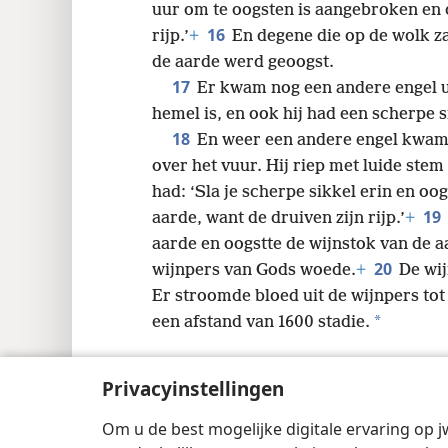
uur om te oogsten is aangebroken en 
16
rijp.’
+
En degene die op de wolk za
de aarde werd geoogst.
17
Er kwam nog een andere engel ui
hemel is, en ook hij had een scherpe s
18
En weer een andere engel kwam va
over het vuur. Hij riep met luide ste
had: ‘Sla je scherpe sikkel erin en oo
19
aarde, want de druiven zijn rijp.’
+
aarde en oogstte de wijnstok van de a
20
wijnpers van Gods woede.
+
De wij
Er stroomde bloed uit de wijnpers to
*
een afstand van 1600 stadie.
Privacyinstellingen
Om u de best mogelijke digitale ervaring op j
Copyright
© 2026 Watch Tower Bible and 