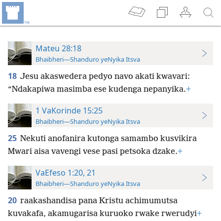
Mateu 28:18
Bhaibheri—Shanduro yeNyika Itsva
18
Jesu akaswedera pedyo navo akati kwavari:
“Ndakapiwa masimba ese kudenga nepanyika.
+
1 VaKorinde 15:25
Bhaibheri—Shanduro yeNyika Itsva
25
Nekuti anofanira kutonga samambo kusvikira
Mwari aisa vavengi vese pasi petsoka dzake.
+
VaEfeso 1:20, 21
Bhaibheri—Shanduro yeNyika Itsva
20
raakashandisa pana Kristu achimumutsa
kuvakafa, akamugarisa kuruoko rwake rwerudyi
+