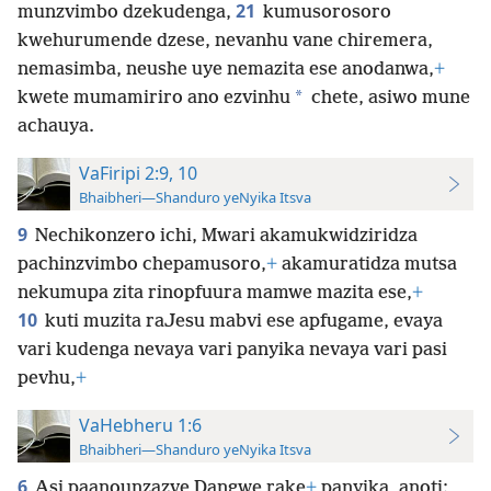
21
munzvimbo dzekudenga,
kumusorosoro
kwehurumende dzese, nevanhu vane chiremera,
nemasimba, neushe
uye nemazita ese anodanwa,
+
*
kwete mumamiriro ano ezvinhu
chete, asiwo mune
achauya.
VaFiripi 2:9, 10
Bhaibheri—Shanduro yeNyika Itsva
9
Nechikonzero ichi, Mwari akamukwidziridza
pachinzvimbo chepamusoro,
+
akamuratidza mutsa
nekumupa zita rinopfuura mamwe mazita ese,
+
10
kuti muzita raJesu mabvi ese apfugame, evaya
vari kudenga nevaya vari panyika nevaya vari pasi
pevhu,
+
VaHebheru 1:6
Bhaibheri—Shanduro yeNyika Itsva
6
Asi paanounzazve Dangwe rake
+
panyika, anoti: