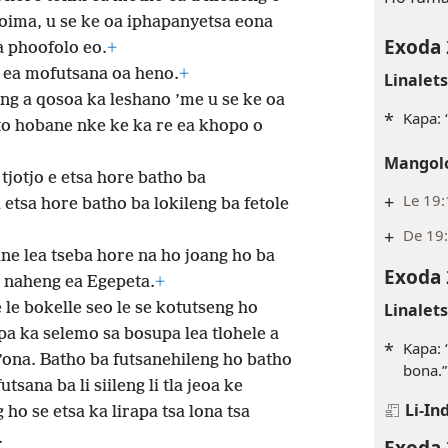
boima, u se ke oa iphapanyetsa eona
Exoda 
a phoofolo eo.
+
g ea mofutsana oa heno.
+
Linalet
ng a qosoa ka leshano ’me u se ke oa
*
Kapa: 
to hobane nke ke ka re ea khopo o
Mangolo
tjotjo e etsa hore batho ba
+
Le 19:
etsa hore batho ba lokileng ba fetole
+
De 19:
ane lea tseba hore na ho joang ho ba
Exoda 
a naheng ea Egepeta.
+
Linalet
le bokelle seo le se kotutseng ho
a ka selemo sa bosupa lea tlohele a
*
Kapa: 
o ’ona. Batho ba futsanehileng ho batho
bona.”
tsana ba li siileng li tla jeoa ke
Li-In
 ho se etsa ka lirapa tsa lona tsa
.
Exoda 