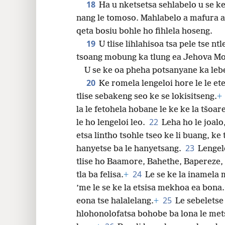
18
Ha u nketsetsa sehlabelo u se ke 
nang le tomoso. Mahlabelo a mafura a
qeta bosiu bohle ho fihlela hoseng.
19
U tlise lihlahisoa tsa pele tse nt
tsoang mobung ka tlung ea Jehova Mo
U se ke oa pheha potsanyane ka lebe
20
Ke romela lengeloi hore le le ete
tlise sebakeng seo ke se lokisitseng.
+
la le fetohela hobane le ke ke la tšoar
22
le ho lengeloi leo.
Leha ho le joalo
etsa lintho tsohle tseo ke li buang, ke 
23
hanyetse ba le hanyetsang.
Lengelo
tlise ho Baamore, Bahethe, Bapereze,
24
tla ba felisa.
+
Le se ke la inamela 
’me le se ke la etsisa mekhoa ea bona.
25
eona tse halalelang.
+
Le sebelets
hlohonolofatsa bohobe ba lona le mets