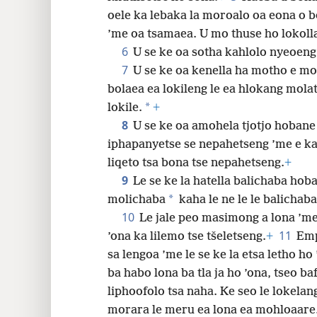
oele ka lebaka la moroalo oa eona o 
32
’me oa tsamaea. U mo thuse ho lokoll
6
U se ke oa sotha kahlolo nyeoen
7
U se ke oa kenella ha motho e mo
bolaea ea lokileng le ea hlokang mola
*
lokile.
+
8
U se ke oa amohela tjotjo hobane 
iphapanyetse se nepahetseng ’me e ka 
liqeto tsa bona tse nepahetseng.
+
9
Le se ke la hatella balichaba hob
*
molichaba
kaha le ne le le balichab
10
Le jale peo masimong a lona ’me 
11
’ona ka lilemo tse tšeletseng.
+
Emp
sa lengoa ’me le se ke la etsa letho h
ba habo lona ba tla ja ho ’ona, tseo bafu
liphoofolo tsa naha. Ke seo le lokelang
morara le meru ea lona ea mohloaare