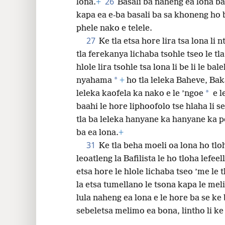
26
lona.
+
Basali ba naheng ea lona b
kapa ea e-ba basali ba sa khoneng ho 
phele nako e telele.
27
Ke tla etsa hore lira tsa lona li n
tla ferekanya lichaba tsohle tseo le tl
hlole lira tsohle tsa lona li be li le bal
*
nyahama
+
ho tla leleka Baheve, Ba
*
leleka kaofela ka nako e le ’ngoe
e l
baahi le hore liphoofolo tse hlaha li se
tla ba leleka hanyane ka hanyane ka pel
ba ea lona.
+
31
Ke tla beha moeli oa lona ho tlo
leoatleng la Bafilista le ho tloha lefe
etsa hore le hlole lichaba tseo ’me le tl
la etsa tumellano le tsona kapa le mel
lula naheng ea lona e le hore ba se ke 
sebeletsa melimo ea bona, lintho li ke 