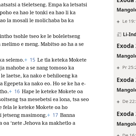
atsatsi a tšeletseng. Empa ka letsatsi
Mangolo
poho ea hao le tonki ea hao li ka
ao la mosali le molichaba ba ka
+
Le 19
Li-In
intho tsohle tseo ke le boleletseng
 a melimo e meng. Mabitso ao ha a se
Exoda 
Mangolo
15
ka selemo.
+
Le tla keteka Mokete
+
Pr 25:
 ja mahobe a se nang tomoso ka
 le laetse, ka nako e behiloeng ka
Exoda 
oa Egepeta ka nako eo. Ho se ke ha e-
Mangolo
16
tho.
+
Hape le keteke Mokete oa
soitseng tsa mesebetsi ea lona, tsa seo
+
De 22:
 fela le keteke Mokete oa ho
Exoda 
17
 li jetseng masimong.
+
Banna
Mangolo
a oa ’nete Jehova ka makhetlo a
+
De 16: