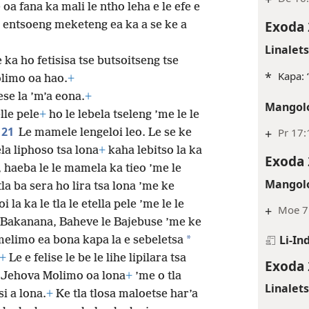
oa fana ka mali le ntho leha e le efe e
Exoda 
 entsoeng meketeng ea ka a se ke a
Linalet
le ka ho fetisisa tse butsoitseng tse
*
Kapa: 
limo oa hao.
+
se la ’m’a eona.
+
Mangolo
lle pele
+
ho le lebela tseleng ’me le le
21
+
Pr 17:
Le mamele lengeloi leo. Le se ke
ela liphoso tsa lona
+
kaha lebitso la ka
Exoda 
, haeba le le mamela ka tieo
’me le
Mangolo
tla ba sera ho lira tsa lona ’me ke
i la ka le tla le etella pele ’me le le
+
Moe 7
 Bakanana, Baheve le Bajebuse ’me ke
Li-In
*
melimo ea bona kapa la e sebeletsa
+
Le e felise le be le lihe lipilara tsa
Exoda 
e Jehova Molimo oa lona
+
’me o tla
Linalet
i a lona.
+
Ke tla tlosa maloetse har’a