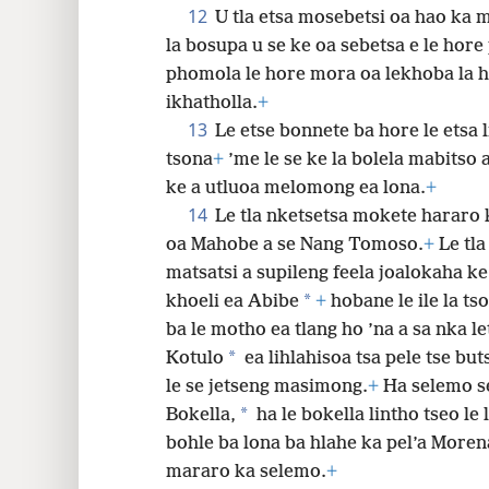
12
U tla etsa mosebetsi oa hao ka m
la bosupa u se ke oa sebetsa e le hore 
phomola le hore mora oa lekhoba la h
ikhatholla.
+
13
Le etse bonnete ba hore le etsa l
tsona
+
’me le se ke la bolela mabitso
ke a utluoa melomong ea lona.
+
14
Le tla nketsetsa mokete hararo 
oa Mahobe a se Nang Tomoso.
+
Le tla
matsatsi a supileng feela joalokaha ke
*
khoeli ea Abibe
+
hobane le ile la ts
ba le motho ea tlang ho ’na a sa nka le
*
Kotulo
ea lihlahisoa tsa pele tse but
le se jetseng masimong.
+
Ha selemo se
*
Bokella,
ha le bokella lintho tseo le
bohle ba lona ba hlahe ka pel’a Moren
mararo ka selemo.
+