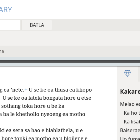
ARY
ha
g ea ’nete.
+
U se ke oa thusa ea khopo
Kakare
2
U se ke oa latela bongata hore u etse
Melao eo
 sothang toka hore u be ka
Ka ho 
a ba le khethollo nyeoeng ea motho
Ka lis
Baiserae
 ea sera sa hao e hlahlathela, u e
Ho fuma
hore tonki ea motho ea u hloileng e