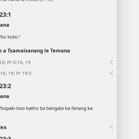
23:1
sana
“bo kotsi.”
 a Tsamaisanang le Temana
16; Pr 6:16, 19
18, 19; Pr 19:5
23:2
sana
“bopaki boo batho ba bangata ba fanang ka
dex
23:3