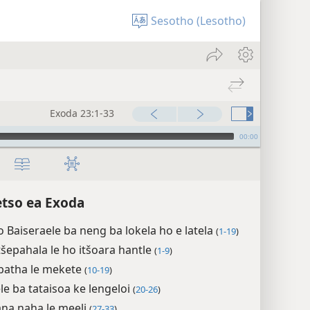
Sesotho (Lesotho)
Exoda 23:1-33
00:00
tso ea Exoda
 Baiseraele ba neng ba lokela ho e latela
(
1-19
)
tšepahala le ho itšoara hantle
(
1-9
)
abatha le mekete
(
10-19
)
le ba tataisoa ke lengeloi
(
20-26
)
na naha le meeli
(
27-33
)