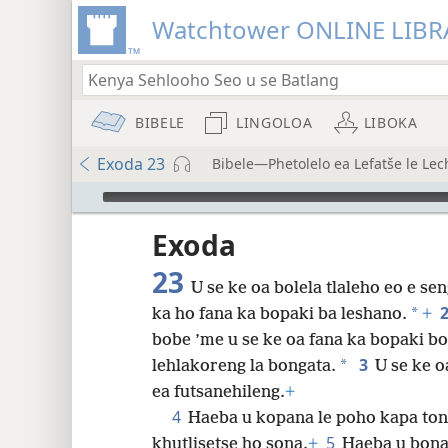
Watchtower ONLINE LIBR
BIBELE
LINGOLOA
LIBOKA
Exoda 23
Bibele—Phetolelo ea Lefatše le Lec
Audio Player
Exoda
23
U se ke oa bolela tlaleho eo e sen
*
ka ho fana ka bopaki ba leshano.
+
8
bobe ’me u se ke oa fana ka bopaki bo
3
*
lehlakoreng la bongata.
U se ke o
16
ea futsanehileng.
+
4
Haeba u kopana le poho kapa tonki
24
5
khutlisetse ho sona.
+
Haeba u bona 