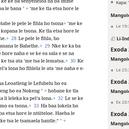
a ke ke ba senyeheloa ha ba imme
*
Kapa: 
*
ba le bana
+
’me ke tla etsa hore le
Mangolo
tšabe le pele le fihla ho tsona
+
’me ke
+
Le 19
a kopana le tsona. Ke tla etsa hore le
28
Li-In
ehe.
+
Le pele le fihla, ho
29
kanana le Bahethe.
+
Nke ke ka ba
Exoda 
e hore naha e se ke ea sala e se na
Mangolo
30
 ke tsa ata ’me tsa le lematsa.
+
Ke
’a lona ho fihlela le ata ’me naha e e-
+
Le 25:
Exoda 
ha Leoatleng le Lefubelu ho ea
Mangolo
*
elleng ho ea Nokeng
+
hobane ke tla
32
a li leleka ka pel’a lona.
+
Le se ke
+
Ex 20:
33
imo ea tsona.
+
Ha baa lokela ho
Exoda 
ba etsa hore le ntšiteloe. Haeba le
*
ke tsa le tsamaela hantle.”
+
Mangolo