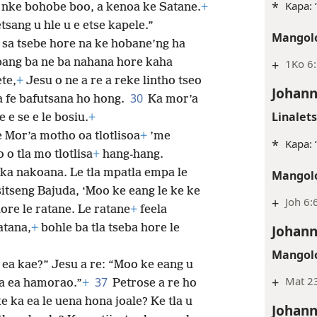
*
Kapa: 
 nke bohobe boo, a kenoa ke Satane.
+
etsang u hle u e etse kapele.”
Mangolo
a sa tsebe hore na ke hobane’ng ha
bang ba ne ba nahana hore kaha
+
1Ko 6:
te,
+
Jesu o ne a re a reke lintho tseo
Johann
30
a fe bafutsana ho hong.
Ka mor’a
Linalet
 e se e le bosiu.
+
le Mor’a motho oa tlotlisoa
+
’me
*
Kapa: 
 o tla mo tlotlisa
+
hang-hang.
 ka nakoana. Le tla mpatla empa le
Mangolo
sitseng Bajuda, ‘Moo ke eang le ke ke
+
Joh 6:
hore le ratane. Le ratane
+
feela
Johann
atana,
+
bohle ba tla tseba hore le
Mangolo
ea kae?” Jesu a re: “Moo ke eang u
+
Mat 2
37
la ea hamorao.”
+
Petrose a re ho
 ka ea le uena hona joale? Ke tla u
Johann