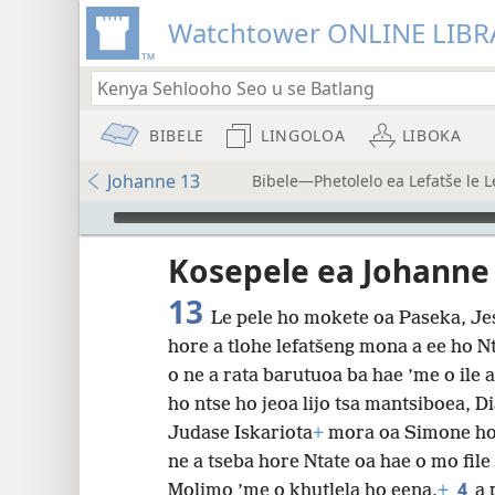
Watchtower ONLINE LIBR
BIBELE
LINGOLOA
LIBOKA
Johanne 13
Bibele—Phetolelo ea Lefatše le 
Audio Player
Kosepele ea Johanne
13
Le pele ho mokete oa Paseka, Jes
hore a tlohe lefatšeng mona a ee ho N
8
o ne a rata barutuoa ba hae ’me o ile a
ho ntse ho
jeoa lijo tsa mantsiboea, D
16
Judase Iskariota
+
mora oa Simone hor
ne a tseba hore Ntate oa hae o mo file 
24
4
Molimo ’me o khutlela ho eena,
+
a 