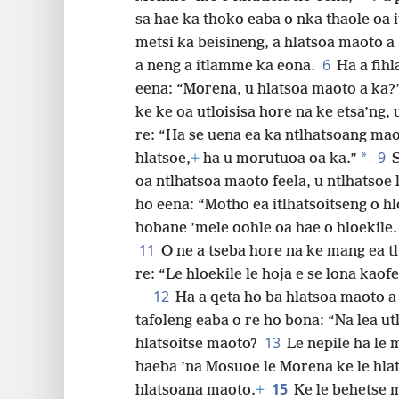
sa hae ka thoko eaba o nka thaole oa 
32
metsi ka beisineng, a hlatsoa maoto a 
6
a neng a itlamme ka eona.
Ha a fih
eena: “Morena, u hlatsoa maoto a ka?
ke ke oa utloisisa hore na ke etsa’ng, 
re: “Ha se uena ea ka ntlhatsoang mao
9
*
hlatsoe,
+
ha u morutuoa oa ka.”
oa ntlhatsoa maoto feela, u ntlhatsoe
ho eena: “Motho ea itlhatsoitseng o h
hobane ’mele oohle oa hae o hloekile. 
11
O ne a tseba hore na ke mang ea tl
re: “Le hloekile le hoja e se lona kaofe
12
Ha a qeta ho ba hlatsoa maoto a
tafoleng eaba o re ho bona: “Na lea ut
13
hlatsoitse maoto?
Le nepile ha le
haeba ’na Mosuoe le Morena ke le hla
15
hlatsoana maoto.
+
Ke le behetse m