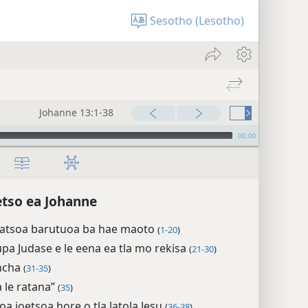
Sesotho (Lesotho)
Johanne 13:1-38
00:00
tso ea Johanne
hlatsoa barutuoa ba hae maoto
(
1-20
)
upa Judase e le eena ea tla mo rekisa
(
21-30
)
 ncha
(
31-35
)
 le ratana”
(
35
)
oa joetsoa hore o tla latola Jesu
(
36-38
)