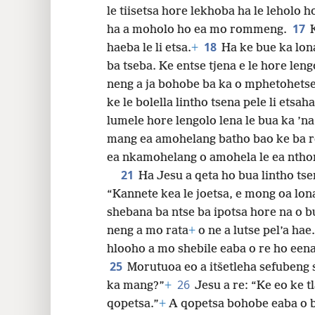
le tiisetsa hore lekhoba ha le leholo
17
ha a moholo ho ea mo rommeng.
18
haeba le li etsa.
+
Ha ke bue ka lon
ba tseba. Ke entse tjena e le hore len
neng a ja bohobe ba ka o mphetohetse
ke le bolella lintho tsena pele li etsahal
lumele hore lengolo lena le bua ka ’na
mang ea amohelang batho bao ke ba 
ea nkamohelang o amohela le ea ntho
21
Ha Jesu a qeta ho bua lintho tse
“Kannete kea le joetsa, e mong oa lona
shebana ba ntse ba ipotsa hore na o 
neng a mo rata
+
o ne a lutse pel’a hae.
hlooho a mo shebile eaba o re ho eena
25
Morutuoa eo a itšetleha sefubeng 
26
ka mang?”
+
Jesu a re: “Ke eo ke t
qopetsa.”
+
A qopetsa bohobe eaba o 