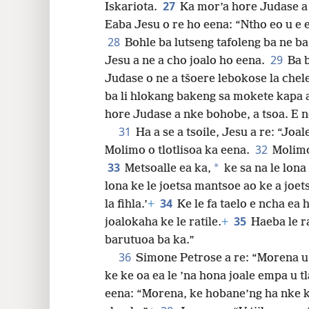
27
Iskariota.
Ka mor’a hore Judase a
Eaba Jesu o re ho eena: “Ntho
eo u e 
28
Bohle ba lutseng tafoleng ba ne b
29
Jesu a ne a cho joalo ho eena.
Ba 
Judase o ne a tšoere lebokose la chele
ba li hlokang bakeng sa mokete kapa 
hore Judase a nke bohobe, a tsoa. E ne
31
Ha a se a tsoile, Jesu a re: “Joa
32
Molimo o tlotlisoa ka eena.
Molimo
33
*
Metsoalle ea ka,
ke sa na le lona
lona ke le joetsa mantsoe ao ke a joet
34
la fihla.’
+
Ke le fa taelo e ncha ea 
35
joalokaha ke le ratile.
+
Haeba le r
barutuoa ba ka.”
36
Simone Petrose a re: “Morena u 
ke ke oa ea le ’na hona joale empa u t
eena: “Morena, ke hobane’ng ha nke ke