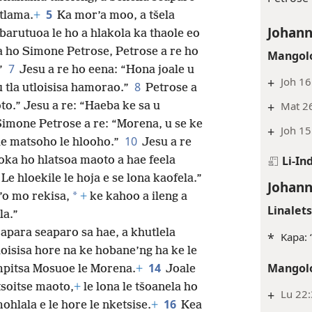
5
itlama.
+
Ka mor’a moo, a tšela
Johann
barutuoa le ho a hlakola ka thaole eo
la ho Simone Petrose, Petrose a re ho
Mangolo
7
”
Jesu a re ho eena: “Hona joale u
+
Joh 16
8
u tla utloisisa hamorao.”
Petrose a
+
Mat 26
to.” Jesu a re: “Haeba ke sa u
Simone Petrose a re: “Morena, u se ke
+
Joh 15
10
 le matsoho le hlooho.”
Jesu a re
Li-In
loka ho hlatsoa maoto a hae feela
Le hloekile le hoja e se lona kaofela.”
Johann
*
’o mo rekisa,
+
ke kahoo a ileng a
Linalet
la.”
 apara seaparo sa hae, a khutlela
*
Kapa: 
loisisa hore na ke hobane’ng ha ke le
Mangolo
14
 mpitsa Mosuoe le Morena.
+
Joale
tsoitse maoto,
+
le lona le tšoanela ho
+
Lu 22:
16
ohlala e le hore le nketsise.
+
Kea