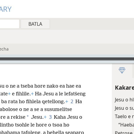
ARY
Lecha
u o ne a tseba hore nako ea hae ea
Kakare
tate
+
e fihlile.
+
Ha Jesu a le lefatšeng
Jesu o 
2
 ba rata ho fihlela qetellong.
+
Ha
Jesu o s
iabolose o ne a se a susumelitse
Taelo e
3
*
e a rekise
Jesu.
+
Kaha Jesu o
“Haeba
lintho tsohle le hore o tsoa ho
Petrose 
phahama tafoleng, a behella seaparo