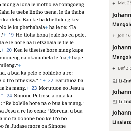
+
Mat 26
 ho mong’a lona le motho ea ronngoeng
Kaha le tseba lintho tsena, le tla thaba
Johann
a kaofela. Bao ke ba khethileng kea
Mangolo
golo le ka phethahala
+
ha le re: ‘Ea
19
+
Joh 16
.’
+
Ho tloha hona joale ho ea pele,
a e le hore ha li etsahala le tle le
Johann
20
.
+
Kea le tiisetsa hore mang kapa
Mangolo
rommeng oa nkamohela le ’na,
+
hape
mileng.”
+
+
Baf 2:
na, a bua ka pelo e bohloko a re:
22
Li-In
*
 o tl’o nthekisa.”
+
Barutuoa ba
23
bua ka mang.
+
Morutuoa eo Jesu a
Johann
24
*
Simone Petrose a oma ka
Li-In
: “Re bolelle hore na o bua ka mang.”
sa Jesu a re ho eena: “Morena, u bua
Johann
la mo fa bohobe boo ke tl’o bo
Linalet
bo fa Judase mora oa Simone