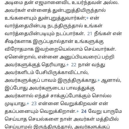
இந்த வார்த்தைகளை ஞாபகத்தில் வையுங்கள்:
அடிமை தன் எஜமானைவிட உயர்ந்தவன் அல்ல.
அவர்கள் என்னைத் துன்புறுத்தியிருந்தால்
உங்களையும் துன்புறுத்துவார்கள்;
+
என்
வார்த்தையின்படி நடந்திருந்தால் உங்கள்
வார்த்தையின்படியும் நடப்பார்கள்.
21
நீங்கள் என்
சீஷர்களாக இருப்பதால்தான் உங்களுக்கு
விரோதமாக இவற்றையெல்லாம் செய்வார்கள்.
ஏனென்றால், என்னை அனுப்பியவரைப் பற்றி
அவர்களுக்குத் தெரியாது.
+
22
நான் வந்து
அவர்களிடம் பேசியிருக்காவிட்டால்,
அவர்களுக்குப் பாவம் இருந்திருக்காது.
+
ஆனால்,
இப்போது அவர்களுடைய பாவத்துக்கு
அவர்களால் எந்தச் சாக்குப்போக்கும் சொல்ல
முடியாது.
+
23
என்னை வெறுக்கிறவன் என்
தகப்பனையும் வெறுக்கிறான்.
+
24
வேறு யாருமே
செய்யாத செயல்களை நான் அவர்கள் மத்தியில்