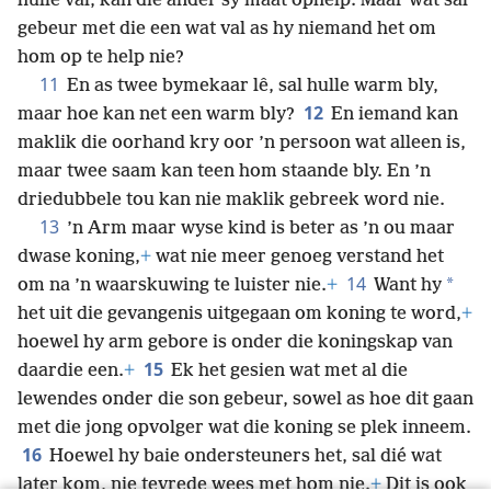
hulle val, kan die ander sy maat ophelp. Maar wat sal
gebeur met die een wat val as hy niemand het om
hom op te help nie?
11
En as twee bymekaar lê, sal hulle warm bly,
12
maar hoe
kan net een warm bly?
En iemand kan
maklik die oorhand kry oor ’n persoon wat alleen is,
maar twee saam kan teen hom staande bly. En ’n
driedubbele tou kan nie maklik gebreek word nie.
13
’n Arm maar wyse kind is beter as ’n ou maar
dwase koning,
+
wat nie meer genoeg verstand het
14
*
om na ’n waarskuwing te luister nie.
+
Want hy
het uit die gevangenis uitgegaan om koning te word,
+
hoewel hy arm gebore is onder die koningskap van
15
daardie een.
+
Ek het gesien wat met al die
lewendes onder die son gebeur, sowel as hoe dit gaan
met die jong opvolger wat die koning se plek inneem.
16
Hoewel hy baie ondersteuners het, sal dié wat
later kom, nie tevrede wees met hom nie.
+
Dit is ook