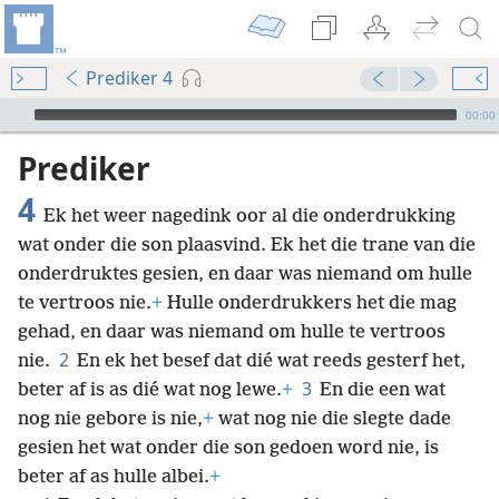
Prediker 4
Audio Player
00:00
Prediker
4
Ek het weer nagedink oor al die onderdrukking
wat onder die son plaasvind. Ek het die trane van die
onderdruktes gesien, en daar was niemand om hulle
te vertroos nie.
+
Hulle onderdrukkers het die mag
gehad, en daar was niemand om hulle te vertroos
2
nie.
En ek het besef dat dié wat reeds gesterf het,
3
beter af is as dié wat nog lewe.
+
En die een wat
nog nie gebore is nie,
+
wat nog nie die slegte dade
gesien het wat onder die son gedoen word nie, is
beter af as hulle albei.
+