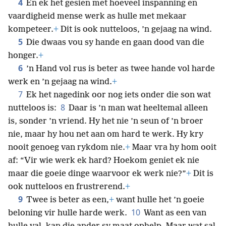
4
En ek het gesien met hoeveel inspanning en
vaardigheid mense werk as hulle met mekaar
kompeteer.
+
Dit is ook nutteloos, ’n gejaag na wind.
5
Die dwaas vou sy hande en gaan dood van die
honger.
+
6
’n Hand vol rus is beter as twee hande vol harde
werk en ’n gejaag na wind.
+
7
Ek het nagedink oor nog iets onder die son wat
8
nutteloos is:
Daar is ’n man wat heeltemal alleen
is, sonder ’n vriend. Hy het nie ’n seun of ’n broer
nie, maar hy hou net aan om hard te werk. Hy kry
nooit genoeg van rykdom nie.
+
Maar vra hy hom ooit
af: “Vir wie werk ek hard? Hoekom geniet ek nie
maar die goeie dinge waarvoor ek werk nie?”
+
Dit is
ook nutteloos en frustrerend.
+
9
Twee is beter as een,
+
want hulle het ’n goeie
10
beloning vir hulle harde werk.
Want as een van