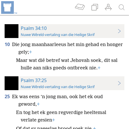
Psalm 34:10
Nuwe Wêreld-vertaling van die Heilige Skrif
10
Die jong maanhaarleeus het min gehad en honger
gely;
+
Maar wat dié betref wat Jehovah soek, dit sal
hulle aan niks goeds ontbreek nie.
+
Psalm 37:25
Nuwe Wêreld-vertaling van die Heilige Skrif
25
Ek was eens ’n jong man, ook het ek oud
geword,
+
En tog het ek geen regverdige heeltemal
verlate gesien
+
Of dat sy nageslag brood soek nie.
+