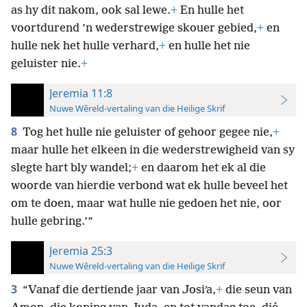
as hy dit nakom, ook sal lewe.
+
En hulle het
voortdurend ’n wederstrewige skouer gebied,
+
en
hulle nek het hulle verhard,
+
en hulle het nie
geluister nie.
+
Jeremia 11:8
Nuwe Wêreld-vertaling van die Heilige Skrif
8
Tog het hulle nie geluister of gehoor gegee nie,
+
maar hulle het elkeen in die wederstrewigheid van sy
slegte hart bly wandel;
+
en daarom het ek al die
woorde van hierdie verbond wat ek hulle beveel het
om te doen, maar wat hulle nie gedoen het nie, oor
hulle gebring.’”
Jeremia 25:3
Nuwe Wêreld-vertaling van die Heilige Skrif
3
“Vanaf die dertiende jaar van Josiʹa,
+
die seun van