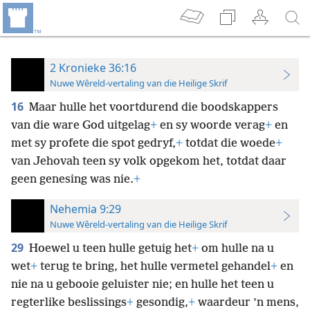
2 Kronieke 36:16
Nuwe Wêreld-vertaling van die Heilige Skrif
16
Maar hulle het voortdurend die boodskappers
van die ware God uitgelag
+
en sy woorde verag
+
en
met sy profete die spot gedryf,
+
totdat die woede
+
van Jehovah teen sy volk opgekom het, totdat daar
geen genesing was nie.
+
Nehemia 9:29
Nuwe Wêreld-vertaling van die Heilige Skrif
29
Hoewel u teen hulle getuig het
+
om hulle na u
wet
+
terug te bring, het hulle vermetel gehandel
+
en
nie na u gebooie geluister nie; en hulle het teen u
regterlike beslissings
+
gesondig,
+
waardeur ’n mens,