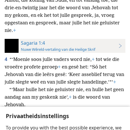
Amon, die koning van Juda, en tot vandag toe, dié
drie-en-twintig jaar het die woord van Jehovah tot
my gekom, en ek het tot julle gespreek, ja, vroeg
opgestaan en gespreek, maar julle het nie geluister
nie.
+
Sagaria 1:4
Nuwe Wêreld-vertaling van die Heilige Skrif
4
“‘Moenie soos julle vaders word nie,
+
tot wie die
vroeëre profete geroep
+
en gesê het: “Só het
Jehovah van die leërs gesê: ‘Keer asseblief terug van
julle slegte weë en van julle slegte handelinge.’”’
+
“‘Maar hulle het nie geluister nie, en hulle het geen
aandag aan my geskenk nie’,
+
is die woord van
Jehovah.
Privaatheidsinstellings
To provide you with the best possible experience, we