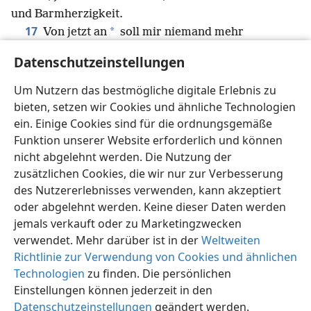
und Barmherzigkeit.
17
*
Von jetzt an
soll mir niemand mehr
Schwierigkeiten machen, denn ich trage an meinem
Datenschutzeinstellungen
Körper die Brandmale eines Sklaven von Jesus.
+
18
Die unverdiente Güte unseres Herrn Jesus
Um Nutzern das bestmögliche digitale Erlebnis zu
Christus sei mit dem Geist, den ihr zeigt, Brüder.
bieten, setzen wir Cookies und ähnliche Technologien
Amen.
ein. Einige Cookies sind für die ordnungsgemäße
Funktion unserer Website erforderlich und können
nicht abgelehnt werden. Die Nutzung der
zusätzlichen Cookies, die wir nur zur Verbesserung
des Nutzererlebnisses verwenden, kann akzeptiert
Deutsch
Teilen
Einstellungen
oder abgelehnt werden. Keine dieser Daten werden
Copyright
© 2026 Watch Tower Bible and Tract Society of Pennsylvania
jemals verkauft oder zu Marketingzwecken
Nutzungsbedingungen
Datenschutzerklärung
verwendet. Mehr darüber ist in der
Weltweiten
Datenschutzeinstellungen
Anmelden
JW.ORG
Richtlinie zur Verwendung von Cookies und ähnlichen
Technologien
zu finden. Die persönlichen
Einstellungen können jederzeit in den
Datenschutzeinstellungen
geändert werden.