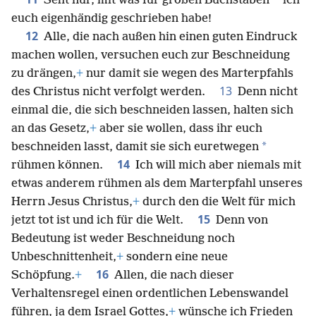
*
Seht nur, mit was für großen Buchstaben
ich
euch eigenhändig geschrieben habe!
12
Alle, die nach außen hin einen guten Eindruck
machen wollen, versuchen euch zur Beschneidung
zu drängen,
+
nur damit sie wegen des Marterpfahls
13
des Christus nicht verfolgt werden.
Denn nicht
einmal die, die sich beschneiden lassen, halten sich
an das Gesetz,
+
aber sie wollen, dass ihr euch
*
beschneiden lasst, damit sie sich euretwegen
14
rühmen können.
Ich will mich aber niemals mit
etwas anderem rühmen als dem Marterpfahl unseres
Herrn Jesus Christus,
+
durch den die Welt für mich
15
jetzt tot ist und ich für die Welt.
Denn von
Bedeutung ist weder Beschneidung noch
Unbeschnittenheit,
+
sondern eine neue
16
Schöpfung.
+
Allen, die nach dieser
Verhaltensregel einen ordentlichen Lebenswandel
führen, ja dem Israel Gottes,
+
wünsche ich Frieden