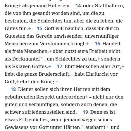
14
König
+
als jemand Höherem
oder Statthaltern,
die von ihm gesandt worden sind, um die zu
bestrafen, die Schlechtes tun, aber die zu loben, die
15
Gutes tun.
+
Gott will nämlich, dass ihr durch
Gutestun das Gerede unwissender, unvernünftiger
16
Menschen zum Verstummen bringt.
+
Handelt
als freie Menschen,
+
aber nutzt eure Freiheit nicht
*
als Deckmantel
, um Schlechtes zu tun,
+
sondern
17
als Sklaven Gottes.
+
Ehrt Menschen aller Art,
+
liebt die ganze Bruderschaft,
+
habt Ehrfurcht vor
Gott,
+
ehrt den König.
+
18
Diener sollen sich ihren Herren mit dem
gebührenden Respekt unterordnen
+
– nicht nur den
guten und vernünftigen, sondern auch denen, die
19
schwer zufriedenzustellen sind.
Denn es ist
etwas Erfreuliches, wenn jemand wegen seines
*
*
Gewissens vor Gott unter Härten
ausharrt
und