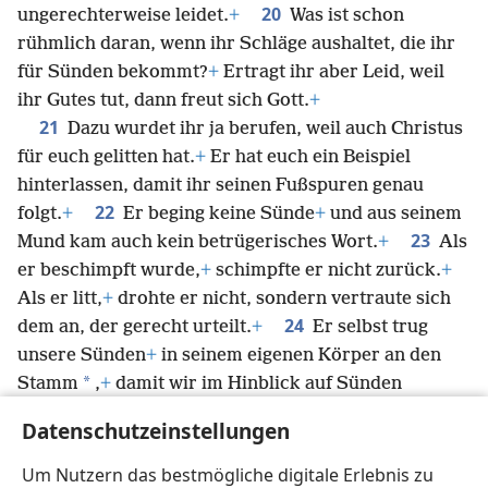
20
ungerechterweise leidet.
+
Was ist schon
rühmlich daran, wenn ihr Schläge aushaltet, die ihr
für Sünden bekommt?
+
Ertragt ihr aber Leid, weil
ihr Gutes tut, dann freut sich Gott.
+
21
Dazu wurdet ihr ja berufen, weil auch Christus
für euch gelitten hat.
+
Er hat euch ein Beispiel
hinterlassen, damit ihr seinen Fußspuren genau
22
folgt.
+
Er beging keine Sünde
+
und aus seinem
23
Mund kam auch kein betrügerisches Wort.
+
Als
er beschimpft wurde,
+
schimpfte er nicht zurück.
+
Als er litt,
+
drohte er nicht, sondern vertraute sich
24
dem an, der gerecht urteilt.
+
Er selbst trug
unsere Sünden
+
in seinem eigenen Körper an den
*
Stamm
,
+
damit wir im Hinblick auf Sünden
*
sterben
und für die Gerechtigkeit leben. Und
Datenschutzeinstellungen
„durch seine Wunden wurdet ihr geheilt“.
+
25
Denn ihr wart wie Schafe, die sich verirrt
Um Nutzern das bestmögliche digitale Erlebnis zu