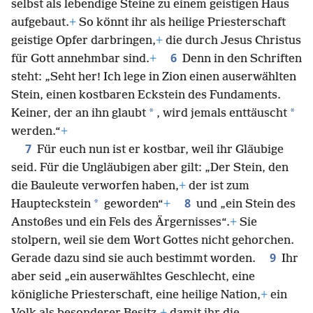
selbst als lebendige Steine zu einem geistigen Haus
aufgebaut.
+
So könnt ihr als heilige Priesterschaft
geistige Opfer darbringen,
+
die durch Jesus Christus
6
für Gott annehmbar sind.
+
Denn in den Schriften
steht: „Seht her! Ich lege in Zion einen auserwählten
Stein, einen kostbaren Eckstein des Fundaments.
*
*
Keiner, der an ihn glaubt
, wird jemals enttäuscht
werden.“
+
7
Für euch nun ist er kostbar, weil ihr Gläubige
seid. Für die Ungläubigen aber gilt: „Der Stein, den
die Bauleute verworfen haben,
+
der ist zum
8
*
Haupteckstein
geworden“
+
und „ein Stein des
Anstoßes und ein Fels des Ärgernisses“.
+
Sie
stolpern, weil sie dem Wort Gottes nicht gehorchen.
9
Gerade dazu sind sie auch bestimmt worden.
Ihr
aber seid „ein auserwähltes Geschlecht, eine
königliche Priesterschaft, eine heilige Nation,
+
ein