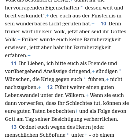
Volk als besonderer Besitz,
+
damit ihr die
*
hervorragenden Eigenschaften
dessen weit und
breit verkündet“,
+
der euch aus der Finsternis in
10
sein wunderbares Licht gerufen hat.
+
Denn
früher wart ihr kein Volk, jetzt aber seid ihr Gottes
Volk.
+
Früher wurde euch keine Barmherzigkeit
erwiesen, jetzt aber habt ihr Barmherzigkeit
erfahren.
+
11
Ihr Lieben, ich bitte euch als Fremde und
*
vorübergehend Ansässige dringend,
+
sündigen
*
Wünschen, die Krieg gegen euch
führen,
+
nicht
12
nachzugeben.
+
Führt weiter einen guten
Lebenswandel unter den Völkern.
+
Wenn sie euch
dann vorwerfen, dass ihr Schlechtes tut, können sie
eure guten Taten beobachten
+
und als Folge davon
Gott am Tag seiner Besichtigung verherrlichen.
13
Ordnet euch wegen des Herrn jeder
*
menschlichen Schöpfung
unter
+
– ob einem