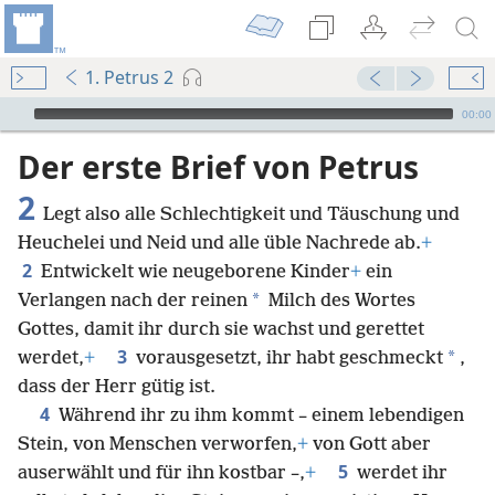
1. Petrus 2
Audio Player
00:00
Der erste Brief von Petrus
2
Legt also alle Schlechtigkeit und Täuschung und
Heuchelei und Neid und alle üble Nachrede ab.
+
2
Entwickelt wie neugeborene Kinder
+
ein
*
Verlangen nach der reinen
Milch des Wortes
Gottes, damit ihr durch sie wachst und gerettet
3
*
werdet,
+
vorausgesetzt, ihr habt geschmeckt
,
dass der Herr gütig ist.
4
Während ihr zu ihm kommt – einem lebendigen
Stein, von Menschen verworfen,
+
von Gott aber
5
auserwählt und für ihn kostbar –,
+
werdet ihr