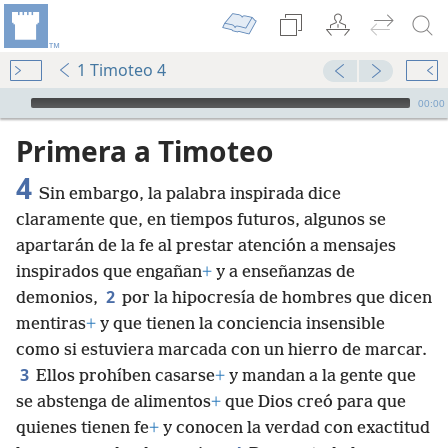
1 Timoteo 4
Audio Player
00:00
Primera a Timoteo
4
Sin embargo, la palabra inspirada dice
claramente que, en tiempos futuros, algunos se
apartarán de la fe al prestar atención a mensajes
inspirados que engañan
+
y a enseñanzas de
2
demonios,
por la hipocresía de hombres que dicen
mentiras
+
y que tienen la conciencia insensible
como si estuviera marcada con un hierro de marcar.
3
Ellos prohíben casarse
+
y mandan a la gente que
se abstenga de alimentos
+
que Dios creó para que
quienes tienen fe
+
y conocen la verdad con exactitud