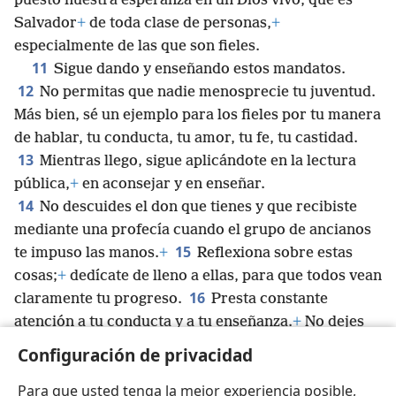
puesto nuestra esperanza en un Dios vivo, que es
Salvador
+
de toda clase de personas,
+
especialmente de las que son fieles.
11
Sigue dando y enseñando estos mandatos.
12
No permitas que nadie menosprecie tu juventud.
Más bien, sé un ejemplo para los fieles por tu manera
de hablar, tu conducta, tu amor, tu fe, tu castidad.
13
Mientras llego, sigue aplicándote en la lectura
pública,
+
en aconsejar y en enseñar.
14
No descuides el don que tienes y que recibiste
mediante una profecía cuando el grupo de ancianos
15
te impuso las manos.
+
Reflexiona sobre estas
cosas;
+
dedícate de lleno a ellas, para que todos vean
16
claramente tu progreso.
Presta constante
atención a tu conducta y a tu enseñanza.
+
No dejes
de hacer estas cosas, pues así te salvarás a ti mismo
Configuración de privacidad
y también a los que te escuchan.
+
Para que usted tenga la mejor experiencia posible,