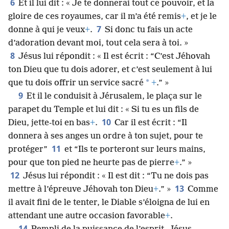
6
Et il lui dit : « Je te donnerai tout ce pouvoir, et la
gloire de ces royaumes, car il m’a été remis
+
, et je le
7
donne à qui je veux
+
.
Si donc tu fais un acte
d’adoration devant moi, tout cela sera à toi. »
8
Jésus lui répondit : « Il est écrit : “C’est Jéhovah
ton Dieu que tu dois adorer, et c’est seulement à lui
*
que tu dois offrir un service sacré
+
.” »
9
Et il le conduisit à Jérusalem, le plaça sur le
parapet du Temple et lui dit : « Si tu es un fils de
10
Dieu, jette-toi en bas
+
.
Car il est écrit : “Il
donnera à ses anges un ordre à ton sujet, pour te
11
protéger”
et “Ils te porteront sur leurs mains,
pour que ton pied ne heurte pas de pierre
+
.” »
12
Jésus lui répondit : « Il est dit : “Tu ne dois pas
13
mettre à l’épreuve Jéhovah ton Dieu
+
.” »
Comme
il avait fini de le tenter, le Diable s’éloigna de lui en
attendant une autre occasion favorable
+
.
14