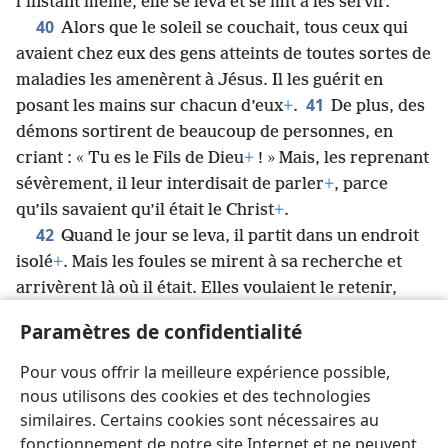
l’instant même, elle se leva et se mit à les servir.
40
Alors que le soleil se couchait, tous ceux qui
avaient chez eux des gens atteints de toutes sortes de
maladies les amenèrent à Jésus. Il les guérit en
41
posant les mains sur chacun d’eux
+
.
De plus, des
démons sortirent de beaucoup de personnes, en
criant : « Tu es le Fils de Dieu
+
! » Mais, les reprenant
sévèrement, il leur interdisait de parler
+
, parce
qu’ils savaient qu’il était le Christ
+
.
42
Quand le jour se leva, il partit dans un endroit
isolé
+
. Mais les foules se mirent à sa recherche et
arrivèrent là où il était. Elles voulaient le retenir,
43
pour qu’il ne s’en aille pas loin d’elles.
Mais il leur
Paramètres de confidentialité
dit : « Je dois annoncer la bonne nouvelle du
royaume de Dieu aux autres villes aussi, car c’est
Pour vous offrir la meilleure expérience possible,
44
pour cela que j’ai été envoyé
+
. »
Il alla donc
nous utilisons des cookies et des technologies
prêcher dans les synagogues de Judée.
similaires. Certains cookies sont nécessaires au
fonctionnement de notre site Internet et ne peuvent