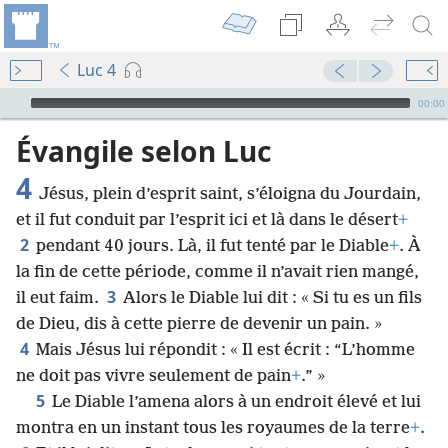
Luc 4
Audio Player
00:00
Évangile selon Luc
4
Jésus, plein d’esprit saint, s’éloigna du Jourdain,
et il fut conduit par l’esprit ici et là dans le désert
+
2
pendant 40 jours. Là, il fut tenté par le Diable
+
. À
la fin de cette période, comme il n’avait rien mangé,
3
il eut faim.
Alors le Diable lui dit : « Si tu es un fils
de Dieu, dis à cette pierre de devenir un pain. »
4
Mais Jésus lui répondit : « Il est écrit : “L’homme
ne doit pas vivre seulement de pain
+
.” »
5
Le Diable l’amena alors à un endroit élevé et lui
montra en un instant tous les royaumes de la terre
+
.