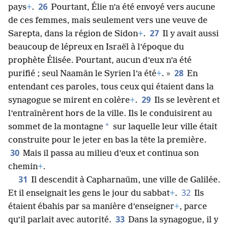
26
pays
+
.
Pourtant, Élie n’a été envoyé vers aucune
de ces femmes, mais seulement vers une veuve de
27
Sarepta, dans la région de Sidon
+
.
Il y avait aussi
beaucoup de lépreux en Israël à l’époque du
prophète Élisée. Pourtant, aucun d’eux n’a été
28
purifié ; seul Naamân le Syrien l’a été
+
. »
En
entendant ces paroles, tous ceux qui étaient dans la
29
synagogue se mirent en colère
+
.
Ils se levèrent et
l’entraînèrent hors de la ville. Ils le conduisirent au
*
sommet de la montagne
sur laquelle leur ville était
construite pour le jeter en bas la tête la première.
30
Mais il passa au milieu d’eux et continua son
chemin
+
.
31
Il descendit à Capharnaüm, une ville de Galilée.
32
Et il enseignait les gens le jour du sabbat
+
.
Ils
étaient ébahis par sa manière d’enseigner
+
, parce
33
qu’il parlait avec autorité.
Dans la synagogue, il y