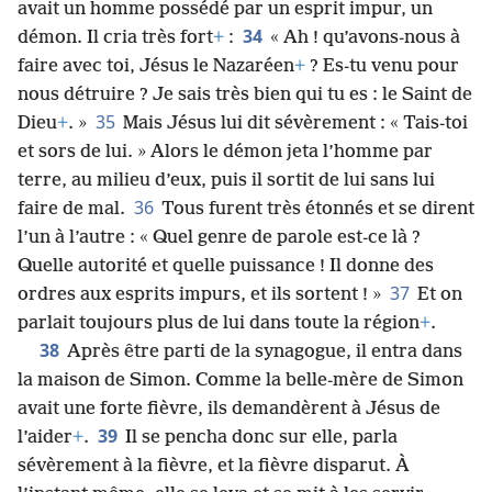
avait un homme possédé par un esprit impur, un
34
démon. Il cria très fort
+
:
« Ah ! qu’avons-nous à
faire avec toi, Jésus le Nazaréen
+
? Es-tu venu pour
nous détruire ? Je sais très bien qui tu es : le Saint de
35
Dieu
+
. »
Mais Jésus lui dit sévèrement : « Tais-toi
et sors de lui. » Alors le démon jeta l’homme par
terre, au milieu d’eux, puis il sortit de lui sans lui
36
faire de mal.
Tous furent très étonnés et se dirent
l’un à l’autre : « Quel genre de parole est-ce là ?
Quelle autorité et quelle puissance ! Il donne des
37
ordres aux esprits impurs, et ils sortent ! »
Et on
parlait toujours plus de lui dans toute la région
+
.
38
Après être parti de la synagogue, il entra dans
la maison de Simon. Comme la belle-mère de Simon
avait une forte fièvre, ils demandèrent à Jésus de
39
l’aider
+
.
Il se pencha donc sur elle, parla
sévèrement à la fièvre, et la fièvre disparut. À