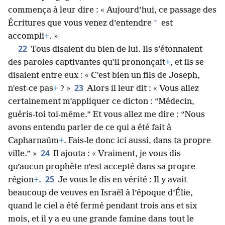
commença à leur dire : « Aujourd’hui, ce passage des
*
Écritures que vous venez d’entendre
est
accompli
+
. »
22
Tous disaient du bien de lui. Ils s’étonnaient
des paroles captivantes qu’il prononçait
+
, et ils se
disaient entre eux : « C’est bien un fils de Joseph,
23
n’est-ce pas
+
? »
Alors il leur dit : « Vous allez
certainement m’appliquer ce dicton : “Médecin,
guéris-toi toi-même.” Et vous allez me dire : “Nous
avons entendu parler de ce qui a été fait à
Capharnaüm
+
. Fais-le donc ici aussi, dans ta propre
24
ville.” »
Il ajouta : « Vraiment, je vous dis
qu’aucun prophète n’est accepté dans sa propre
25
région
+
.
Je vous le dis en vérité : Il y avait
beaucoup de veuves en Israël à l’époque d’Élie,
quand le ciel a été fermé pendant trois ans et six
mois, et il y a eu une grande famine dans tout le