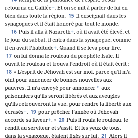
Rempli de la puissance de l’esprit, Jésus
retourna en Galilée
+
. Et on se mit à parler de lui en
15
bien dans toute la région.
Il enseignait dans les
synagogues et il était honoré par tout le monde.
16
Puis il alla à Nazareth
+
, où il avait été élevé, et
le jour du sabbat, il entra dans la synagogue, comme
il en avait l’habitude
+
. Quand il se leva pour lire,
17
on lui donna le rouleau du prophète Isaïe. Il
ouvrit le rouleau et trouva l’endroit où il était écrit :
18
« L’esprit de Jéhovah est sur moi, parce qu’il m’a
oint pour annoncer de bonnes nouvelles aux
*
pauvres. Il m’a envoyé pour annoncer
aux
prisonniers qu’ils seront libérés et aux aveugles
qu’ils retrouveront la vue, pour rendre la liberté aux
19
écrasés
+
,
pour prêcher l’année où Jéhovah
20
accorde sa faveur
+
. »
Puis il roula le rouleau, le
rendit au serviteur et s’assit. Et les yeux de tous,
21
dans la synagogue, étaient fixés sur lui.
Alors il