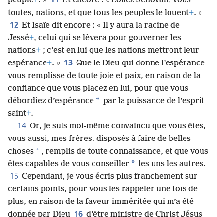
peuple
+
. »
Et encore : « Louez Jéhovah, vous
toutes, nations, et que tous les peuples le louent
+
. »
12
Et Isaïe dit encore : « Il y aura la racine de
Jessé
+
, celui qui se lèvera pour gouverner les
nations
+
; c’est en lui que les nations mettront leur
13
espérance
+
. »
Que le Dieu qui donne l’espérance
vous remplisse de toute joie et paix, en raison de la
confiance que vous placez en lui, pour que vous
*
débordiez d’espérance
par la puissance de l’esprit
saint
+
.
14
Or, je suis moi-même convaincu que vous êtes,
vous aussi, mes frères, disposés à faire de belles
*
choses
, remplis de toute connaissance, et que vous
*
êtes capables de vous conseiller
les uns les autres.
15
Cependant, je vous écris plus franchement sur
certains points, pour vous les rappeler une fois de
plus, en raison de la faveur imméritée qui m’a été
16
donnée par Dieu
d’être ministre de Christ Jésus