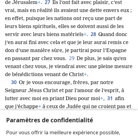
27
de Jérusalem
+
.
Ils l’ont fait avec plaisir, c’est
vrai, mais en réalité ils avaient une dette envers eux ;
en effet, puisque les nations ont reçu une part de
leurs biens spirituels, elles se doivent aussi de les
28
servir avec leurs biens matériels
+
.
Quand donc
j’en aurai fini avec cela et que je leur aurai remis ce
don d’une manière sûre, je partirai pour l’Espagne
29
en passant par chez vous.
De plus, je sais qu’en
venant chez vous, je viendrai avec une pleine mesure
de bénédictions venant de Christ
+
.
30
Or je vous encourage, frères, par notre
Seigneur Jésus Christ et par l’amour de l’esprit, à
31
lutter avec moi en priant Dieu pour moi
+
,
afin
que j’échappe
+
à ceux de Judée qui ne croient pas et
que les saints approuvent mon ministère en faveur
Paramètres de confidentialité
32
de Jérusalem
+
,
de sorte que, par la volonté de
Dieu, je viendrai chez vous avec joie et je serai
Pour vous offrir la meilleure expérience possible,