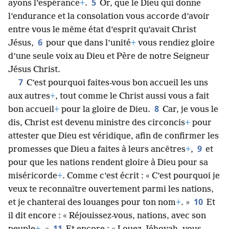
5
ayons l’espérance
+
.
Or, que le Dieu qui donne
l’endurance et la consolation vous accorde d’avoir
entre vous le même état d’esprit qu’avait Christ
6
Jésus,
pour que dans l’unité
+
vous rendiez gloire
d’une seule voix au Dieu et Père de notre Seigneur
Jésus Christ.
7
C’est pourquoi faites-vous bon accueil les uns
aux autres
+
, tout comme le Christ aussi vous a fait
8
bon accueil
+
pour la gloire de Dieu.
Car, je vous le
dis, Christ est devenu ministre des circoncis
+
pour
attester que Dieu est véridique, afin de confirmer les
9
promesses que Dieu a faites à leurs ancêtres
+
,
et
pour que les nations rendent gloire à Dieu pour sa
miséricorde
+
. Comme c’est écrit : « C’est pourquoi je
veux te reconnaître ouvertement parmi les nations,
10
et je chanterai des louanges pour ton nom
+
. »
Et
il dit encore : « Réjouissez-vous, nations, avec son
11