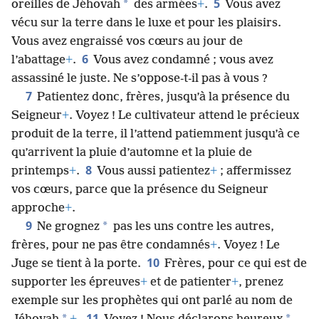
5
*
oreilles de Jéhovah
des armées
+
.
Vous avez
vécu sur la terre dans le luxe et pour les plaisirs.
Vous avez engraissé vos cœurs au jour de
6
l’abattage
+
.
Vous avez condamné ; vous avez
assassiné le juste. Ne s’oppose-t-il pas à vous ?
7
Patientez donc, frères, jusqu’à la présence du
Seigneur
+
. Voyez ! Le cultivateur attend le précieux
produit de la terre, il l’attend patiemment jusqu’à ce
qu’arrivent la pluie d’automne et la pluie de
8
printemps
+
.
Vous aussi patientez
+
; affermissez
vos cœurs, parce que la présence du Seigneur
approche
+
.
9
*
Ne grognez
pas les uns contre les autres,
frères, pour ne pas être condamnés
+
. Voyez ! Le
10
Juge se tient à la porte.
Frères, pour ce qui est de
supporter les épreuves
+
et de patienter
+
, prenez
exemple sur les prophètes qui ont parlé au nom de
11