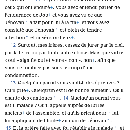
*
*
Jéhovah
+
.
Voyez ! Nous déclarons heureux
ceux qui ont enduré
+
. Vous avez entendu parler de
l’endurance de Job
+
et vous avez vu ce que
*
Jéhovah
a fait pour lui à la fin
+
, et vous avez
*
constaté que Jéhovah
est plein de tendre
*
affection
et miséricordieux
+
.
12
Surtout, mes frères, cessez de jurer par le ciel,
par la terre ou par toute autre chose. Mais que votre
« oui » signifie oui et votre « non », non
+
, afin que
vous ne tombiez pas sous le coup d’une
condamnation.
13
Quelqu’un parmi vous subit-il des épreuves ?
Qu’il prie
+
. Quelqu’un est-il de bonne humeur ? Qu’il
14
*
chante des cantiques
+
.
Quelqu’un parmi vous
est-il malade ? Qu’il appelle auprès de lui les
*
anciens
+
de l’assemblée, et qu’ils prient pour
lui,
*
lui appliquant de l’huile
+
au nom de Jéhovah
.
15
*
Et la prière faite avec foi rétablira le malade
, et