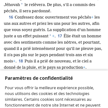
*
Jéhovah
le relèvera. De plus, s’il a commis des
péchés, il sera pardonné.
16
Confessez donc ouvertement vos péchés
+
les
uns aux autres et priez les uns pour les autres, afin
que vous soyez guéris. La supplication d’un homme
17
*
juste a un effet puissant
+
.
Élie était un homme
avec des sentiments comme les nôtres, et pourtant,
quand il a prié intensément pour qu’il ne pleuve pas,
il n’a pas plu sur le pays pendant trois ans et six
18
mois
+
.
Puis il a prié de nouveau, et le ciel a
donné de la pluie, et le pays sa production
+
.
19
Mes frères, si quelqu’un parmi vous s’égare
Paramètres de confidentialité
loin de la vérité et qu’un autre le fasse revenir,
20
sachez que celui qui fait revenir un pécheur du
Pour vous offrir la meilleure expérience possible,
*
chemin où il s’égarait
+
le sauvera
de la mort et
nous utilisons des cookies et des technologies
couvrira une multitude de péchés
+
.
similaires. Certains cookies sont nécessaires au
fonctionnement de notre site Internet et ne peuvent