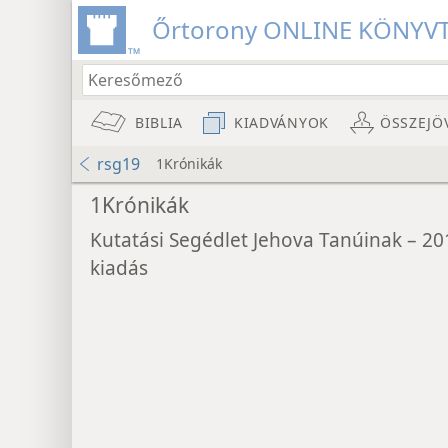
Őrtorony ONLINE KÖNYV
BIBLIA
KIADVÁNYOK
ÖSSZEJÖ
rsg19
1Krónikák
1Krónikák
Kutatási Segédlet Jehova Tanúinak – 20
kiadás