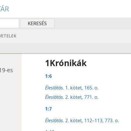
TÁR
VETELEK
1Krónikák
19-es
1:6
Éleslátás.
1. kötet
,
165. o.
Éleslátás.
2. kötet
,
771. o.
1:7
Éleslátás.
2. kötet
,
112–113,
773. o.