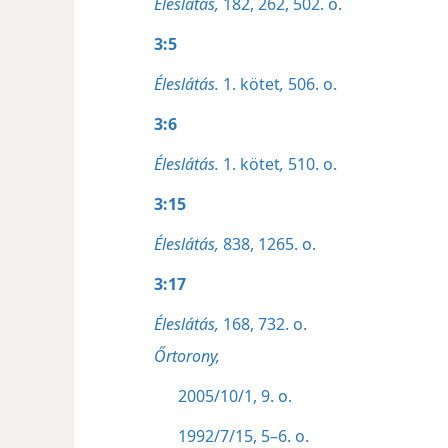
Éleslátás,
182,
262,
502. o.
3:5
Éleslátás.
1. kötet
,
506. o.
3:6
Éleslátás.
1. kötet
,
510. o.
3:15
Éleslátás,
838,
1265. o.
3:17
Éleslátás,
168,
732. o.
Őrtorony,
2005/10/1, 9. o.
1992/7/15, 5–6. o.