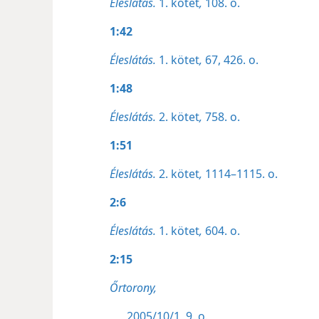
Éleslátás.
1. kötet
,
108. o.
1:42
Éleslátás.
1. kötet
,
67,
426. o.
1:48
Éleslátás.
2. kötet
,
758. o.
1:51
Éleslátás.
2. kötet
,
1114–1115. o.
2:6
Éleslátás.
1. kötet
,
604. o.
2:15
Őrtorony,
2005/10/1, 9. o.