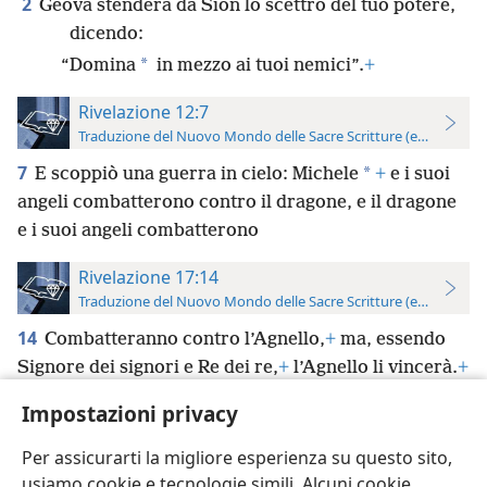
2
Geova stenderà da Sìon lo scettro del tuo potere,
dicendo:
*
“Domina
in mezzo ai tuoi nemici”.
+
Rivelazione 12:7
Traduzione del Nuovo Mondo delle Sacre Scritture (edizione per
7
*
E scoppiò una guerra in cielo: Michele
+
e i suoi
angeli combatterono contro il dragone, e il dragone
e i suoi angeli combatterono
Rivelazione 17:14
Traduzione del Nuovo Mondo delle Sacre Scritture (edizione per
14
Combatteranno contro l’Agnello,
+
ma, essendo
Signore dei signori e Re dei re,
+
l’Agnello li vincerà.
+
E vinceranno anche i chiamati ed eletti e fedeli che
Impostazioni privacy
sono con lui”.
+
Per assicurarti la migliore esperienza su questo sito,
usiamo cookie e tecnologie simili. Alcuni cookie