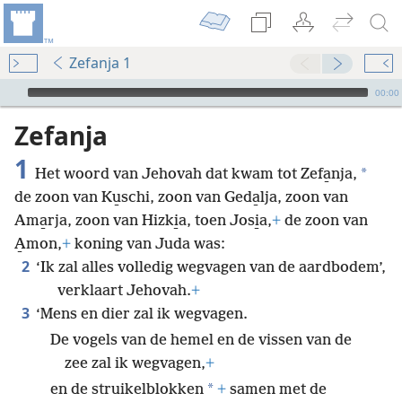
Zefanja 1
Audio Player
00:00
Zefanja
1
*
Het woord van Jehovah dat kwam tot Zefa̱nja,
de zoon van Ku̱schi, zoon van Geda̱lja, zoon van
Ama̱rja, zoon van Hizki̱a, toen Josi̱a,
+
de zoon van
A̱mon,
+
koning van Juda was:
2
‘Ik zal alles volledig wegvagen van de aardbodem’,
verklaart Jehovah.
+
3
‘Mens en dier zal ik wegvagen.
De vogels van de hemel en de vissen van de
zee zal ik wegvagen,
+
*
en de struikelblokken
+
samen met de