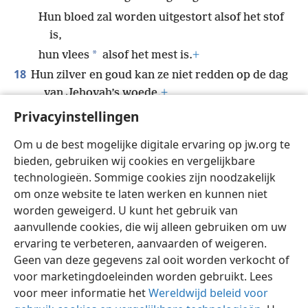
Hun bloed zal worden uitgestort alsof het stof
is,
*
hun vlees
alsof het mest is.
+
18
Hun zilver en goud kan ze niet redden op de dag
van Jehovah’s woede.
+
Het vuur van zijn ijver zal de hele aarde
Privacyinstellingen
verteren,
+
Om u de best mogelijke digitale ervaring op jw.org te
want hij zal alle bewoners van de aarde
bieden, gebruiken wij cookies en vergelijkbare
uitroeien. Ja, het zal verschrikkelijk zijn.’
+
technologieën. Sommige cookies zijn noodzakelijk
om onze website te laten werken en kunnen niet
worden geweigerd. U kunt het gebruik van
aanvullende cookies, die wij alleen gebruiken om uw
ervaring te verbeteren, aanvaarden of weigeren.
Nederlands
Delen
Instellingen
Geen van deze gegevens zal ooit worden verkocht of
Copyright
© 2026 Watch Tower Bible and Tract Society of Pennsylvania
voor marketingdoeleinden worden gebruikt. Lees
Gebruiksvoorwaarden
Privacybeleid
Privacyinstellingen
Inloggen
JW.ORG
voor meer informatie het
Wereldwijd beleid voor