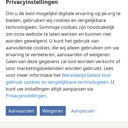
Privacyinstellingen
toebehoren, en iedereen die slachtoffers brengt zal
binnenkomen en enkele daarvan gebruiken om te
Om u de best mogelijke digitale ervaring op jw.org te
koken. Op die dag zal er in het huis van Jehovah van
bieden, gebruiken wij cookies en vergelijkbare
*
de legermachten geen Kanaäniet
meer zijn.’
+
technologieën. Sommige cookies zijn noodzakelijk
om onze website te laten werken en kunnen niet
worden geweigerd. U kunt het gebruik van
aanvullende cookies, die wij alleen gebruiken om uw
ervaring te verbeteren, aanvaarden of weigeren.
Nederlands
Delen
Instellingen
Geen van deze gegevens zal ooit worden verkocht of
Copyright
© 2026 Watch Tower Bible and Tract Society of Pennsylvania
voor marketingdoeleinden worden gebruikt. Lees
Gebruiksvoorwaarden
Privacybeleid
Privacyinstellingen
Inloggen
JW.ORG
voor meer informatie het
Wereldwijd beleid voor
gebruik cookies en vergelijkbare technologieën
. U
kunt uw instellingen altijd aanpassen via
Privacyinstellingen
.
Aanvaarden
Weigeren
Aanpassen