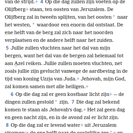
4
van de strijd.
+
Op die dag zullen zijn voeten op de
Olijfberg
+
staan, ten oosten van Jeruzalem. De
*
Olijfberg zal in tweeën splijten, van het oosten
naar
*
het westen,
waardoor een enorm dal ontstaat. De
ene helft van de berg zal zich naar het noorden
verplaatsen en de andere helft naar het zuiden.
5
Jullie zullen vluchten naar het dal van mijn
bergen, want het dal van de bergen zal helemaal tot
aan A̱zel reiken. Jullie zullen moeten vluchten, net
zoals jullie zijn gevlucht vanwege de aardbeving in de
tijd van koning Uzzi̱a van Juda.
+
Jehovah, mijn God,
zal komen samen met alle heiligen.
+
6
Op die dag zal er geen kostbaar licht zijn
+
— de
7
*
dingen zullen gestold
zijn.
Die dag zal bekend
komen te staan als Jehovah’s dag.
+
Het zal geen dag
en geen nacht zijn, en in de avond zal er licht zijn.
8
Op die dag zal er levend water
+
uit Jeruzalem