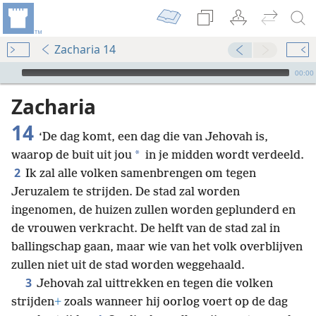
Zacharia 14
Audio Player
00:00
Zacharia
14
‘De dag komt, een dag die van Jehovah is,
*
waarop de buit uit jou
in je midden wordt verdeeld.
2
Ik zal alle volken samenbrengen om tegen
Jeruzalem te strijden. De stad zal worden
ingenomen, de huizen zullen worden geplunderd en
de vrouwen verkracht. De helft van de stad zal in
ballingschap gaan, maar wie van het volk overblijven
zullen niet uit de stad worden weggehaald.
3
Jehovah zal uittrekken en tegen die volken
strijden
+
zoals wanneer hij oorlog voert op de dag