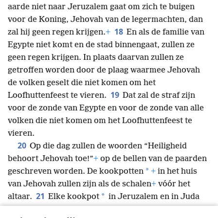
aarde niet naar Jeruzalem gaat om zich te buigen
voor de Koning, Jehovah van de legermachten, dan
18
zal hij geen regen krijgen.
+
En als de familie van
Egypte niet komt en de stad binnengaat, zullen ze
geen regen krijgen. In plaats daarvan zullen ze
getroffen worden door de plaag waarmee Jehovah
de volken geselt die niet komen om het
19
Loofhuttenfeest te vieren.
Dat zal de straf zijn
voor de zonde van Egypte en voor de zonde van alle
volken die niet komen om het Loofhuttenfeest te
vieren.
20
Op die dag zullen de woorden “Heiligheid
behoort Jehovah toe!”
+
op de bellen van de paarden
*
geschreven worden. De kookpotten
+
in het huis
van Jehovah zullen zijn als de schalen
+
vóór het
21
*
altaar.
Elke kookpot
in Jeruzalem en in Juda
zal heilig zijn en zal Jehovah van de legermachten