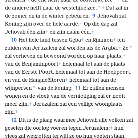
*
stromen:
+
de ene helft naar de oostelijke zee
+
en
*
de andere helft naar de westelijke zee.
+
Dat zal in
9
de zomer en in de winter gebeuren.
Jehovah zal
Koning zijn over de hele aarde.
+
Op die dag zal
Jehovah één zijn
+
en zijn naam één.
+
10
Het hele land tussen Ge̱ba
+
en Ri̱mmon
+
ten
*
zuiden van Jeruzalem zal worden als de Ara̱ba.
+
Ze
zal verheven en bewoond worden op haar plaats,
+
van de Benjaminpoort
+
helemaal tot aan de plaats
van de Eerste Poort, helemaal tot aan de Hoekpoort,
en van de Hana̱neëltoren
+
helemaal tot aan de
11
*
wijnpersen
van de koning.
Er zullen mensen
wonen en de vloek van de vernietiging zal er nooit
meer zijn.
+
Jeruzalem zal een veilige woonplaats
zijn.
+
12
Dit is de plaag waarmee Jehovah alle volken zal
geselen die oorlog voeren tegen Jeruzalem:
+
hun
vlees zal wegrotten terwijl ze op hun voeten staan,