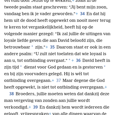
vervuld door Jezus op te wekken,
+
zoals in de
tweede psalm staat geschreven: “Jij bent mijn zoon,
34
vandaag ben ik je vader geworden.”
+
En dat hij
hem uit de dood heeft opgewekt om nooit meer terug
te keren tot vergankelijkheid, heeft hij op de
volgende manier gezegd: “Ik zal jullie de uitingen van
loyale liefde geven die aan David beloofd zijn, die
35
*
betrouwbaar
zijn.”
+
Daarom staat er ook in een
andere psalm: “U zult niet toelaten dat wie loyaal is
36
*
aan u, tot ontbinding overgaat.”
+
David heeft in
*
*
zijn tijd
dienst voor God gedaan en is gestorven
en bij zijn voorvaders gelegd. Hij is wél tot
37
ontbinding overgegaan.
+
Maar degene die God
heeft opgewekt, is niet tot ontbinding overgegaan.
+
38
Broeders, jullie moeten weten dat dankzij deze
man vergeving van zonden aan jullie wordt
39
verkondigd.
+
En dankzij hem wordt iedereen die
gelooft, vrijgesproken
+
van alle dingen waarvan de