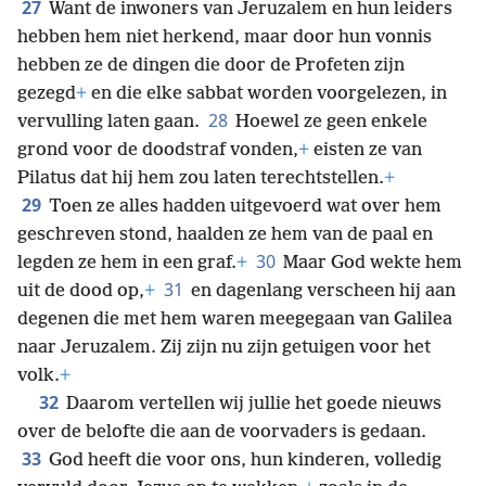
27
Want de inwoners van Jeruzalem en hun leiders
hebben hem niet herkend, maar door hun vonnis
hebben ze de dingen die door de Profeten zijn
gezegd
+
en die elke sabbat worden voorgelezen, in
28
vervulling laten gaan.
Hoewel ze geen enkele
grond voor de doodstraf vonden,
+
eisten ze van
Pilatus dat hij hem zou laten terechtstellen.
+
29
Toen ze alles hadden uitgevoerd wat over hem
geschreven stond, haalden ze hem van de paal en
30
legden ze hem in een graf.
+
Maar God wekte hem
31
uit de dood op,
+
en dagenlang verscheen hij aan
degenen die met hem waren meegegaan van Galilea
naar Jeruzalem. Zij zijn nu zijn getuigen voor het
volk.
+
32
Daarom vertellen wij jullie het goede nieuws
over de belofte die aan de voorvaders is gedaan.
33
God heeft die voor ons, hun kinderen, volledig