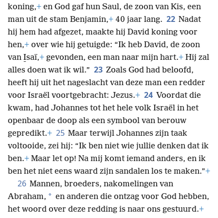
koning,
+
en God gaf hun Saul, de zoon van Kis, een
22
man uit de stam Benjamin,
+
40 jaar lang.
Nadat
hij hem had afgezet, maakte hij David koning voor
hen,
+
over wie hij getuigde: “Ik heb David, de zoon
van I̱saï,
+
gevonden, een man naar mijn hart.
+
Hij zal
23
alles doen wat ik wil.”
Zoals God had beloofd,
heeft hij uit het nageslacht van deze man een redder
24
voor Israël voortgebracht: Jezus.
+
Voordat die
kwam, had Johannes tot het hele volk Israël in het
openbaar de doop als een symbool van berouw
25
gepredikt.
+
Maar terwijl Johannes zijn taak
voltooide, zei hij: “Ik ben niet wie jullie denken dat ik
ben.
+
Maar let op! Na mij komt iemand anders, en ik
ben het niet eens waard zijn sandalen los te maken.”
+
26
Mannen, broeders, nakomelingen van
*
Abraham,
en anderen die ontzag voor God hebben,
het woord over deze redding is naar ons gestuurd.
+