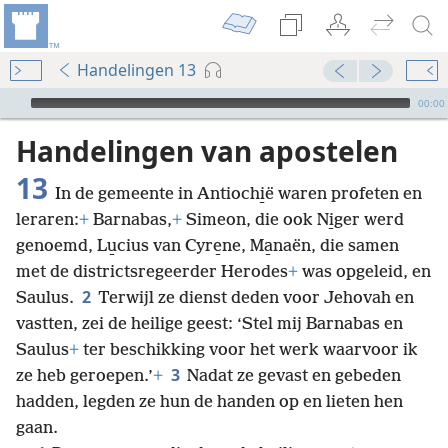
Handelingen 13
Audio Player
00:00
Handelingen van apostelen
13
In de gemeente in Antiochi̱ë waren profeten en
leraren:
+
Barnabas,
+
Simeon, die ook Ni̱ger werd
genoemd, Lu̱cius van Cyre̱ne, Ma̱naën, die samen
met de districtsregeerder Herodes
+
was opgeleid, en
2
Saulus.
Terwijl ze dienst deden voor Jehovah en
vastten, zei de heilige geest: ‘Stel mij Barnabas en
Saulus
+
ter beschikking voor het werk waarvoor ik
3
ze heb geroepen.’
+
Nadat ze gevast en gebeden
hadden, legden ze hun de handen op en lieten hen
gaan.