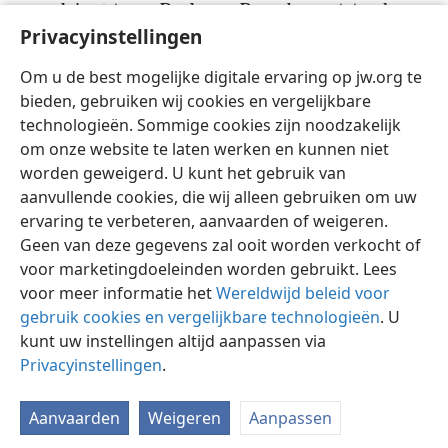
vervolging
+
tegen Paulus en Barnabas ontstond en
Privacyinstellingen
51
joegen hen het gebied uit.
Maar zij schudden het
stof van hun voeten tegen hen af en gingen naar
Om u de best mogelijke digitale ervaring op jw.org te
52
Iko̱nium.
+
En de discipelen bleven vervuld met
bieden, gebruiken wij cookies en vergelijkbare
vreugde
+
en heilige geest.
technologieën. Sommige cookies zijn noodzakelijk
om onze website te laten werken en kunnen niet
worden geweigerd. U kunt het gebruik van
aanvullende cookies, die wij alleen gebruiken om uw
ervaring te verbeteren, aanvaarden of weigeren.
Nederlands
Delen
Instellingen
Geen van deze gegevens zal ooit worden verkocht of
Copyright
© 2026 Watch Tower Bible and Tract Society of Pennsylvania
Gebruiksvoorwaarden
Privacybeleid
Privacyinstellingen
voor marketingdoeleinden worden gebruikt. Lees
Inloggen
JW.ORG
voor meer informatie het
Wereldwijd beleid voor
gebruik cookies en vergelijkbare technologieën
. U
kunt uw instellingen altijd aanpassen via
Privacyinstellingen
.
Aanvaarden
Weigeren
Aanpassen