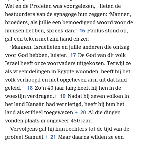
Wet en de Profeten was voorgelezen,
+
lieten de
bestuurders van de synagoge hun zeggen: ‘Mannen,
broeders, als jullie een bemoedigend woord voor de
16
mensen hebben, spreek dan.’
Paulus stond op,
gaf een teken met zijn hand en zei:
‘Mannen, Israëlieten en jullie anderen die ontzag
17
voor God hebben, luister.
De God van dit volk
Israël heeft onze voorvaders uitgekozen. Terwijl ze
als vreemdelingen in Egypte woonden, heeft hij het
volk verhoogd en met opgeheven arm uit dat land
18
geleid.
+
Zo’n 40 jaar lang heeft hij hen in de
19
woestijn verdragen.
+
Nadat hij zeven volken in
het land Kanaän had vernietigd, heeft hij hun het
20
land als erfdeel toegewezen.
+
Al die dingen
vonden plaats in ongeveer 450 jaar.
Vervolgens gaf hij hun rechters tot de tijd van de
21
profeet Samuël.
+
Maar daarna wilden ze een