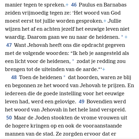
46
manier tegen te spreken.
+
Paulus en Barnabas
zeiden vrijmoedig tegen ze: ‘Het woord van God
moest eerst tot jullie worden gesproken.
+
Jullie
wijzen het af en achten jezelf het eeuwige leven niet
*
waardig. Daarom gaan we nu naar de heidenen.
+
47
Want Jehovah heeft ons die opdracht gegeven
met de volgende woorden: “Ik heb je aangesteld als
*
een licht voor de heidenen,
zodat je redding zou
brengen tot de uiteinden van de aarde.”’
+
48
*
Toen de heidenen
dat hoorden, waren ze blij
en begonnen ze het woord van Jehovah te prijzen. En
iedereen die de goede instelling voor het eeuwige
49
leven had, werd een gelovige.
Bovendien werd
het woord van Jehovah in het hele land verspreid.
50
Maar de Joden stookten de vrome vrouwen uit
de hogere kringen op en ook de vooraanstaande
mannen van de stad. Ze zorgden ervoor dat er