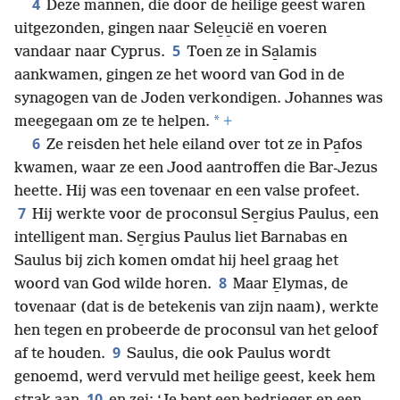
4
Deze mannen, die door de heilige geest waren
uitgezonden, gingen naar Sele̱u̱cië en voeren
5
vandaar naar Cyprus.
Toen ze in Sa̱lamis
aankwamen, gingen ze het woord van God in de
synagogen van de Joden verkondigen. Johannes was
*
meegegaan om ze te helpen.
+
6
Ze reisden het hele eiland over tot ze in Pa̱fos
kwamen, waar ze een Jood aantroffen die Bar-Jezus
heette. Hij was een tovenaar en een valse profeet.
7
Hij werkte voor de proconsul Se̱rgius Paulus, een
intelligent man. Se̱rgius Paulus liet Barnabas en
Saulus bij zich komen omdat hij heel graag het
8
woord van God wilde horen.
Maar E̱lymas, de
tovenaar (dat is de betekenis van zijn naam), werkte
hen tegen en probeerde de proconsul van het geloof
9
af te houden.
Saulus, die ook Paulus wordt
genoemd, werd vervuld met heilige geest, keek hem
10