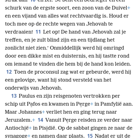
strak aan
en zei: ‘Je bent een bedrieger en een
schurk van de ergste soort, een zoon van de Duivel
+
en een vijand van alles wat rechtvaardig is. Houd er
toch mee op de rechte wegen van Jehovah te
11
verdraaien!
Let op! De hand van Jehovah zal je
treffen, en je zult blind zijn en een tijdlang het
zonlicht niet zien.’ Onmiddellijk werd hij omringd
door een dikke mist en duisternis, en hij tastte rond
om iemand te vinden die hem bij de hand kon leiden.
12
Toen de proconsul zag wat er gebeurde, werd hij
een gelovige, want hij stond versteld van het
onderwijs van Jehovah.
13
Paulus en zijn reisgenoten vertrokken per
schip uit Pa̱fos en kwamen in Pe̱rge
+
in Pamfylië aan.
Maar Johannes
+
verliet hen en ging terug naar
14
Jeruzalem.
+
Vanuit Pe̱rge reisden ze verder naar
Antiochi̱ë
+
in Pisi̱dië. Op de sabbat gingen ze naar de
15
synagoge
+
en namen daar plaats.
Nadat er uit de