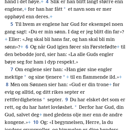
4
hånd i det høye.
+
Slik er han blitt langt større enn
*
englene,
+
for han har fått
et navn som er mer
opphøyd enn deres.
+
5
Til hvem av englene har Gud for eksempel noen
gang sagt: «Du er min sønn. I dag er jeg blitt din far»?
+
Eller: «Jeg skal bli hans far, og han skal bli min
6
sønn»?
+
Og når Gud igjen fører sin Førstefødte
+
til
den bebodde jord, sier han: «La alle Guds engler
bøye seg for ham i dyp respekt.»
7
Om englene sier han: «Han gjør sine engler
*
*
mektige
og sine tjenere
+
til en flammende ild.»
+
8
Men om Sønnen sier han: «Gud er din trone
+
for
evig og alltid, og ditt rikes septer er
9
*
rettferdighetens
septer.
Du har elsket det som er
*
rett, og du har hatet lovløshet.
Derfor har Gud, din
Gud, salvet deg
+
med gledens olje mer enn de andre
10
kongene.»
+
Og: «I begynnelsen, Herre, la du