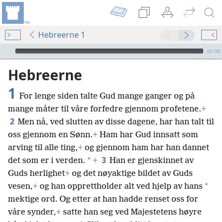
Hebreerne 1
Audio Player
00:00
Hebreerne
1
For lenge siden talte Gud mange ganger og på
mange måter til våre forfedre gjennom profetene.
+
2
Men nå, ved slutten av disse dagene, har han talt til
oss gjennom en Sønn.
+
Ham har Gud innsatt som
arving til alle ting,
+
og gjennom ham har han dannet
3
*
det som er i verden.
+
Han er gjenskinnet av
Guds herlighet
+
og det nøyaktige bildet av Guds
*
vesen,
+
og han opprettholder alt ved hjelp av hans
mektige ord. Og etter at han hadde renset oss for
våre synder,
+
satte han seg ved Majestetens høyre