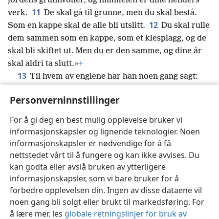
jordens grunnvoller, og himmelen er dine henders
11
verk.
De skal gå til grunne, men du skal bestå.
12
Som en kappe skal de alle bli utslitt.
Du skal rulle
dem sammen som en kappe, som et klesplagg, og de
skal bli skiftet ut. Men du er den samme, og dine år
skal aldri ta slutt.»
+
13
Til hvem av englene har han noen gang sagt:
«Sitt ved min høyre hånd til jeg legger dine fiender
Personverninnstillinger
14
som en skammel for dine føtter»?
+
Er ikke alle
*
englene ånder som utfører hellig tjeneste,
+
utsendt
For å gi deg en best mulig opplevelse bruker vi
*
for å hjelpe dem som skal bli frelst?
informasjonskapsler og lignende teknologier. Noen
informasjonskapsler er nødvendige for å få
nettstedet vårt til å fungere og kan ikke avvises. Du
kan godta eller avslå bruken av ytterligere
informasjonskapsler, som vi bare bruker for å
Norsk
Del
Innstillinger
forbedre opplevelsen din. Ingen av disse dataene vil
Copyright
© 2026 Watch Tower Bible and Tract Society of Pennsylvania
noen gang bli solgt eller brukt til markedsføring. For
Vilkår for bruk
Personvern
Personverninnstillinger
JW.ORG
å lære mer, les
globale retningslinjer for bruk av
Logg inn