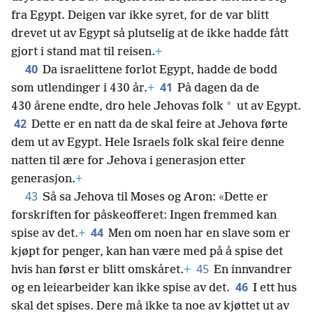
fra Egypt. Deigen var ikke syret, for de var blitt
drevet ut av Egypt så plutselig at de ikke hadde fått
gjort i stand mat til reisen.
+
40
Da israelittene forlot Egypt, hadde de bodd
41
som utlendinger i 430 år.
+
På dagen da de
*
430 årene endte, dro hele Jehovas folk
ut av Egypt.
42
Dette er en natt da de skal feire at Jehova førte
dem ut av Egypt. Hele Israels folk skal feire denne
natten til ære for Jehova i generasjon etter
generasjon.
+
43
Så sa Jehova til Moses og Aron: «Dette er
forskriften for påskeofferet: Ingen fremmed kan
44
spise av det.
+
Men om noen har en slave som er
kjøpt for penger, kan han være med på å spise det
45
hvis han først er blitt omskåret.
+
En innvandrer
46
og en leiearbeider kan ikke spise av det.
I ett hus
skal det spises. Dere må ikke ta noe av kjøttet ut av