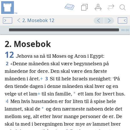
2. Mosebok 12
Audio Player
00:00
2. Mosebok
12
Jehova sa nå til Moses og Aron i Egypt:
2
«Denne måneden skal være begynnelsen på
månedene for dere. Den skal være den første
3
måneden i året.
+
Si til hele Israels menighet: ‘På
den tiende dagen i denne måneden skal hver og en
*
velge ut et lam
+
til sin familie,
ett lam for hvert hus.
4
Men hvis husstanden er for liten til å spise hele
*
lammet, skal de
og den nærmeste naboen dele det
mellom seg, alt etter hvor mange personer de er. De
skal ta med i beregningen hvor mye av lammet hver