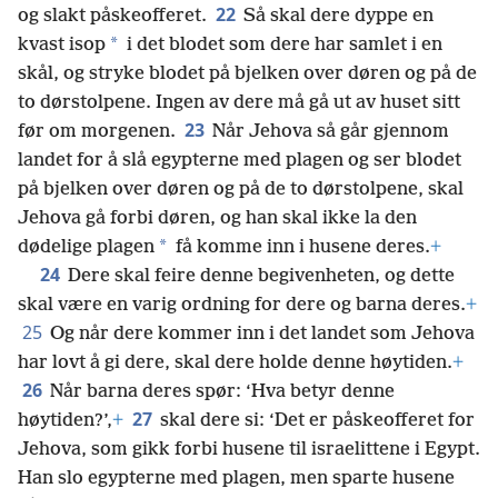
22
og slakt påskeofferet.
Så skal dere dyppe en
*
kvast isop
i det blodet som dere har samlet i en
skål, og stryke blodet på bjelken over døren og på de
to dørstolpene. Ingen av dere må gå ut av huset sitt
23
før om morgenen.
Når Jehova så går gjennom
landet for å slå egypterne med plagen og ser blodet
på bjelken over døren og på de to dørstolpene, skal
Jehova gå forbi døren, og han skal ikke la den
*
dødelige plagen
få komme inn i husene deres.
+
24
Dere skal feire denne begivenheten, og dette
skal være en varig ordning for dere og barna deres.
+
25
Og når dere kommer inn i det landet som Jehova
har lovt å gi dere, skal dere holde denne høytiden.
+
26
Når barna deres spør: ‘Hva betyr denne
27
høytiden?’,
+
skal dere si: ‘Det er påskeofferet for
Jehova, som gikk forbi husene til israelittene i Egypt.
Han slo egypterne med plagen, men sparte husene