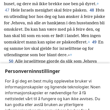
huset, og dere må ikke brekke noe ben på dyret.
+
47
48
Hele Israels menighet skal feire påsken.
Hvis
en utlending bor hos deg og han ønsker å feire påske
for Jehova, må alle av hankjønn i den husstanden bli
omskåret. Da kan han være med på å feire den, og
han skal bli som en som er født i landet. Men ingen
49
uomskåret mann kan spise av påskeofferet.
+
En
og samme lov skal gjelde for israelittene og for
utlendingene som bor blant dere.»
+
50
Alle israelittene gjorde da slik som Jehova
hadde befalt Moses og Aron. Akkurat slik gjorde de.
Personverninnstillinger
51
*
Den samme dagen førte Jehova israelittene
ut
av Egypt.
For å gi deg en best mulig opplevelse bruker vi
informasjonskapsler og lignende teknologier. Noen
informasjonskapsler er nødvendige for å få
nettstedet vårt til å fungere og kan ikke avvises. Du
kan godta eller avslå bruken av ytterligere
Norsk
Del
Innstillinger