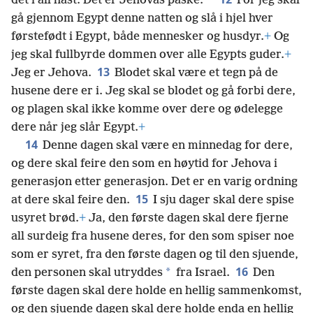
*
det i all hast. Det er Jehovas påske.
For jeg skal
gå gjennom Egypt denne natten og slå i hjel hver
førstefødt i Egypt, både mennesker og husdyr.
+
Og
jeg skal fullbyrde dommen over alle Egypts guder.
+
13
Jeg er Jehova.
Blodet skal være et tegn på de
husene dere er i. Jeg skal se blodet og gå forbi dere,
og plagen skal ikke komme over dere og ødelegge
dere når jeg slår Egypt.
+
14
Denne dagen skal være en minnedag for dere,
og dere skal feire den som en høytid for Jehova i
generasjon etter generasjon. Det er en varig ordning
15
at dere skal feire den.
I sju dager skal dere spise
usyret brød.
+
Ja, den første dagen skal dere fjerne
all surdeig fra husene deres, for den som spiser noe
som er syret, fra den første dagen og til den sjuende,
16
*
den personen skal utryddes
fra Israel.
Den
første dagen skal dere holde en hellig sammenkomst,
og den sjuende dagen skal dere holde enda en hellig