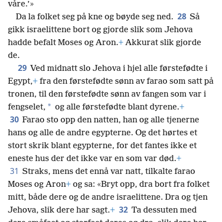
våre.’»
28
Da la folket seg på kne og bøyde seg ned.
Så
gikk israelittene bort og gjorde slik som Jehova
hadde befalt Moses og Aron.
+
Akkurat slik gjorde
de.
29
Ved midnatt slo Jehova i hjel alle førstefødte i
Egypt,
+
fra den førstefødte sønn av farao som satt på
tronen, til den førstefødte sønn av fangen som var i
*
fengselet,
og alle førstefødte blant dyrene.
+
30
Farao sto opp den natten, han og alle tjenerne
hans og alle de andre egypterne. Og det hørtes et
stort skrik blant egypterne, for det fantes ikke et
eneste hus der det ikke var en som var død.
+
31
Straks, mens det ennå var natt, tilkalte farao
Moses og Aron
+
og sa: «Bryt opp, dra bort fra folket
mitt, både dere og de andre israelittene. Dra og tjen
32
Jehova, slik dere har sagt.
+
Ta dessuten med