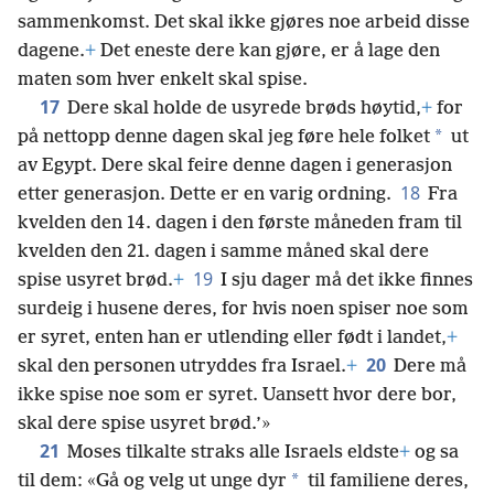
sammenkomst. Det skal ikke gjøres noe arbeid disse
dagene.
+
Det eneste dere kan gjøre, er å lage den
maten som hver enkelt skal spise.
17
Dere skal holde de usyrede brøds høytid,
+
for
*
på nettopp denne dagen skal jeg føre hele folket
ut
av Egypt. Dere skal feire denne dagen i generasjon
18
etter generasjon. Dette er en varig ordning.
Fra
kvelden den 14. dagen i den første måneden fram til
kvelden den 21. dagen i samme måned skal dere
19
spise usyret brød.
+
I sju dager må det ikke finnes
surdeig i husene deres, for hvis noen spiser noe som
er syret, enten han er utlending eller født i landet,
+
20
skal den personen utryddes fra Israel.
+
Dere må
ikke spise noe som er syret. Uansett hvor dere bor,
skal dere spise usyret brød.’»
21
Moses tilkalte straks alle Israels eldste
+
og sa
*
til dem: «Gå og velg ut unge dyr
til familiene deres,