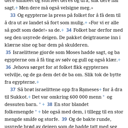
dere småfeet og storfeet deres og dra, slik dere har
sagt.
+
Men dere må også velsigne meg.»
33
Og egypterne la press på folket for å få dem til
å dra ut av landet så fort som mulig.
+
«For vi er alle
34
så godt som døde!» sa de.
+
Folket bar derfor med
seg den usyrede deigen. De pakket deigtrauene inn i
klærne sine og bar dem på skulderen.
35
Israelittene gjorde som Moses hadde sagt, og ba
egypterne om å få ting av sølv og gull og også klær.
+
36
Jehova sørget for at folket fikk egypternes
velvilje, og de ga dem det de ba om. Slik tok de bytte
fra egypterne.
+
37
Så brøt israelittene opp fra Rạmeses
+
for å dra
*
til Sukkot.
+
Det var omkring 600 000 menn
og
38
*
dessuten barn.
+
En stor blandet
*
folkemengde
+
ble også med dem, i tillegg til en stor
39
mengde småfe og storfe.
Og de bakte runde,
usyrede brød av deigen som de hadde tatt med seg