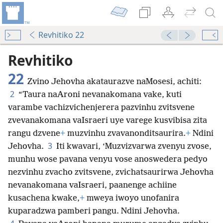
Revhitiko 22
Revhitiko
22
Zvino Jehovha akataurazve naMosesi, achiti:
2
“Taura naAroni nevanakomana vake, kuti
varambe vachizvichenjerera pazvinhu zvitsvene
zvevanakomana vaIsraeri uye varege kusvibisa zita
rangu dzvene
+
muzvinhu zvavanonditsaurira.
+
Ndini
3
Jehovha.
Iti kwavari, ‘Muzvizvarwa zvenyu zvose,
munhu wose pavana venyu vose anoswedera pedyo
nezvinhu zvacho zvitsvene, zvichatsaurirwa Jehovha
nevanakomana vaIsraeri, paanenge achiine
kusachena kwake,
+
mweya iwoyo unofanira
kuparadzwa pamberi pangu. Ndini Jehovha.