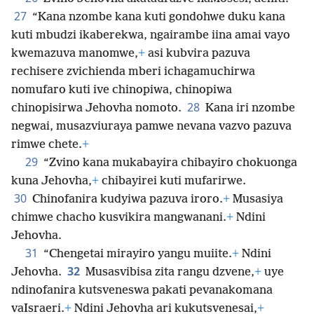
27
“Kana nzombe kana kuti gondohwe duku kana
kuti mbudzi ikaberekwa, ngairambe iina amai vayo
kwemazuva manomwe,
+
asi kubvira pazuva
rechisere zvichienda mberi ichagamuchirwa
nomufaro kuti ive chinopiwa, chinopiwa
28
chinopisirwa Jehovha nomoto.
Kana iri nzombe
negwai, musazviuraya pamwe nevana vazvo pazuva
rimwe chete.
+
29
“Zvino kana mukabayira chibayiro chokuonga
kuna Jehovha,
+
chibayirei kuti mufarirwe.
30
Chinofanira kudyiwa pazuva iroro.
+
Musasiya
chimwe chacho kusvikira mangwanani.
+
Ndini
Jehovha.
31
“Chengetai mirayiro yangu muiite.
+
Ndini
32
Jehovha.
Musasvibisa zita rangu dzvene,
+
uye
ndinofanira kutsveneswa pakati pevanakomana
vaIsraeri.
+
Ndini Jehovha ari kukutsvenesai,
+