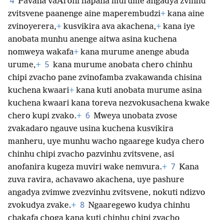
4
Pavana vaAroni hapana murume angadya zvinhu
zvitsvene paanenge aine maperembudzi
+
kana aine
zvinoyerera,
+
kusvikira ava akachena,
+
kana iye
anobata munhu anenge aitwa asina kuchena
nomweya wakafa
+
kana murume anenge abuda
5
urume,
+
kana murume anobata chero chinhu
chipi zvacho pane zvinofamba zvakawanda chisina
kuchena kwaari
+
kana kuti anobata murume asina
kuchena kwaari kana toreva nezvokusachena kwake
6
chero kupi zvako.
+
Mweya unobata zvose
zvakadaro ngauve usina kuchena kusvikira
manheru, uye munhu wacho ngaarege kudya chero
chinhu chipi zvacho pazvinhu zvitsvene, asi
7
anofanira kugeza muviri wake nemvura.
+
Kana
zuva ravira, achavawo akachena, uye pashure
angadya zvimwe zvezvinhu zvitsvene, nokuti ndizvo
8
zvokudya zvake.
+
Ngaaregewo kudya chinhu
chakafa choga kana kuti chinhu chipi zvacho