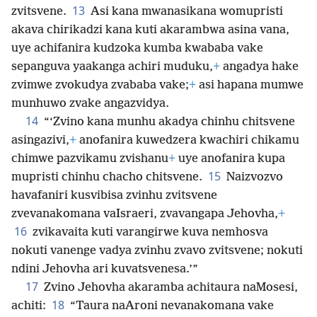
13
zvitsvene.
Asi kana mwanasikana womupristi
akava chirikadzi kana kuti akarambwa asina vana,
uye achifanira kudzoka kumba kwababa vake
sepanguva yaakanga achiri muduku,
+
angadya hake
zvimwe zvokudya zvababa vake;
+
asi hapana mumwe
munhuwo zvake angazvidya.
14
“‘Zvino kana munhu akadya chinhu chitsvene
asingazivi,
+
anofanira kuwedzera kwachiri chikamu
chimwe pazvikamu zvishanu
+
uye anofanira kupa
15
mupristi chinhu chacho chitsvene.
Naizvozvo
havafaniri kusvibisa zvinhu zvitsvene
zvevanakomana vaIsraeri, zvavangapa Jehovha,
+
16
zvikavaita kuti varangirwe kuva nemhosva
nokuti vanenge vadya zvinhu zvavo zvitsvene; nokuti
ndini Jehovha ari kuvatsvenesa.’”
17
Zvino Jehovha akaramba achitaura naMosesi,
18
achiti:
“Taura naAroni nevanakomana vake