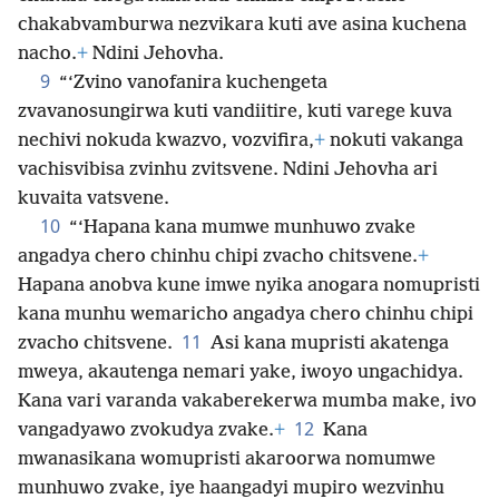
chakabvamburwa nezvikara kuti ave asina kuchena
nacho.
+
Ndini Jehovha.
9
“‘Zvino vanofanira kuchengeta
zvavanosungirwa kuti vandiitire, kuti varege kuva
nechivi nokuda kwazvo, vozvifira,
+
nokuti vakanga
vachisvibisa zvinhu zvitsvene. Ndini Jehovha ari
kuvaita vatsvene.
10
“‘Hapana kana mumwe munhuwo zvake
angadya chero chinhu chipi zvacho chitsvene.
+
Hapana anobva kune imwe nyika anogara nomupristi
kana munhu wemaricho angadya chero chinhu chipi
11
zvacho chitsvene.
Asi kana mupristi akatenga
mweya, akautenga nemari yake, iwoyo ungachidya.
Kana vari varanda vakaberekerwa mumba make, ivo
12
vangadyawo zvokudya zvake.
+
Kana
mwanasikana womupristi akaroorwa nomumwe
munhuwo zvake, iye haangadyi mupiro wezvinhu