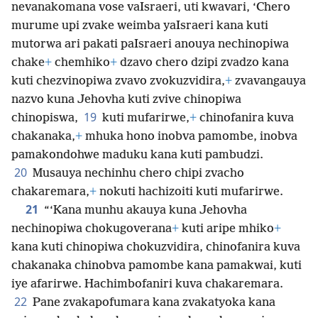
nevanakomana vose vaIsraeri, uti kwavari, ‘Chero
murume upi zvake weimba yaIsraeri kana kuti
mutorwa ari pakati paIsraeri anouya nechinopiwa
chake
+
chemhiko
+
dzavo chero dzipi zvadzo kana
kuti chezvinopiwa zvavo zvokuzvidira,
+
zvavangauya
nazvo kuna Jehovha kuti zvive chinopiwa
19
chinopiswa,
kuti mufarirwe,
+
chinofanira kuva
chakanaka,
+
mhuka hono inobva pamombe,
inobva
pamakondohwe maduku kana kuti pambudzi.
20
Musauya nechinhu chero chipi zvacho
chakaremara,
+
nokuti hachizoiti kuti mufarirwe.
21
“‘Kana munhu akauya kuna Jehovha
nechinopiwa chokugoverana
+
kuti aripe mhiko
+
kana kuti chinopiwa chokuzvidira, chinofanira kuva
chakanaka chinobva pamombe kana pamakwai, kuti
iye afarirwe. Hachimbofaniri kuva chakaremara.
22
Pane zvakapofumara kana zvakatyoka kana