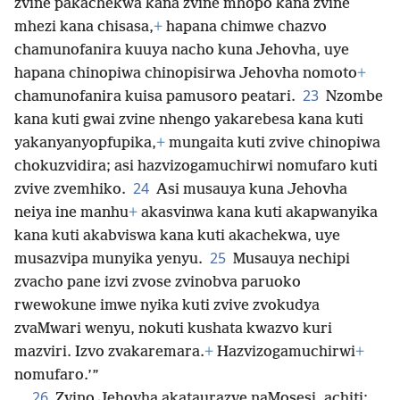
zvine pakachekwa kana zvine mhopo kana zvine
mhezi kana chisasa,
+
hapana chimwe chazvo
chamunofanira kuuya nacho kuna Jehovha, uye
hapana chinopiwa chinopisirwa Jehovha nomoto
+
23
chamunofanira kuisa pamusoro peatari.
Nzombe
kana kuti gwai zvine nhengo yakarebesa kana kuti
yakanyanyopfupika,
+
mungaita kuti zvive chinopiwa
chokuzvidira; asi hazvizogamuchirwi nomufaro kuti
24
zvive zvemhiko.
Asi musauya kuna Jehovha
neiya ine manhu
+
akasvinwa kana kuti akapwanyika
kana kuti akabviswa kana kuti akachekwa, uye
25
musazvipa munyika yenyu.
Musauya nechipi
zvacho pane izvi zvose zvinobva paruoko
rwewokune imwe nyika kuti zvive zvokudya
zvaMwari wenyu, nokuti kushata kwazvo kuri
mazviri. Izvo zvakaremara.
+
Hazvizogamuchirwi
+
nomufaro.’”
26
Zvino Jehovha akataurazve naMosesi, achiti: