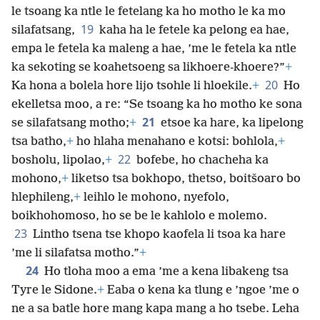
le tsoang ka ntle le fetelang ka ho motho le ka mo
19
silafatsang,
kaha ha le fetele ka pelong ea hae,
empa le fetela ka maleng a hae, ’me le fetela ka ntle
ka sekoting se koahetsoeng sa likhoere-khoere?”
+
20
Ka hona a bolela hore lijo tsohle li hloekile.
+
Ho
ekelletsa moo, a re: “Se tsoang ka ho motho ke sona
21
se silafatsang motho;
+
etsoe ka hare, ka lipelong
tsa batho,
+
ho hlaha menahano e kotsi: bohlola,
+
22
bosholu, lipolao,
+
bofebe, ho chacheha ka
mohono,
+
liketso tsa bokhopo, thetso, boitšoaro bo
hlephileng,
+
leihlo le mohono, nyefolo,
boikhohomoso, ho se be le kahlolo e molemo.
23
Lintho tsena tse khopo kaofela li tsoa ka hare
’me li silafatsa motho.”
+
24
Ho tloha moo a ema ’me a kena libakeng tsa
Tyre le Sidone.
+
Eaba o kena ka tlung e ’ngoe ’me o
ne a sa batle hore mang kapa mang a ho tsebe. Leha