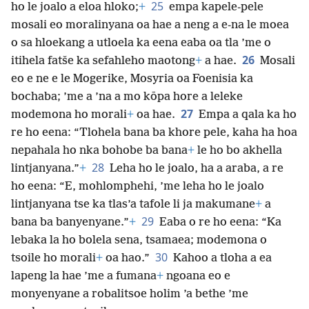
25
ho le joalo a eloa hloko;
+
empa kapele-pele
mosali eo moralinyana oa hae a neng a e-na le moea
o sa hloekang a utloela ka eena eaba oa tla ’me o
26
itihela fatše ka sefahleho maotong
+
a hae.
Mosali
eo e ne e le Mogerike, Mosyria oa Foenisia ka
bochaba; ’me a ’na a mo kōpa hore a leleke
27
modemona ho morali
+
oa hae.
Empa a qala ka ho
re ho eena: “Tlohela bana ba khore pele, kaha ha hoa
nepahala ho nka bohobe ba bana
+
le ho bo akhella
28
lintjanyana.”
+
Leha ho le joalo, ha a araba, a re
ho eena: “E, mohlomphehi, ’me leha ho le joalo
lintjanyana tse ka tlas’a tafole li ja makumane
+
a
29
bana ba banyenyane.”
+
Eaba o re ho eena: “Ka
lebaka la ho bolela sena, tsamaea; modemona o
30
tsoile ho morali
+
oa hao.”
Kahoo a tloha a ea
lapeng la hae ’me a fumana
+
ngoana eo e
monyenyane a robalitsoe holim ’a bethe ’me