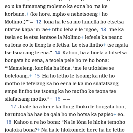
eo u ka fumanang molemo ka eona ho ’na ke
korbane,
+
(ke hore, mpho e nehetsoeng
+
ho
12
Molimo,)”’—
lōna ha le sa mo lumella ho etsetsa
13
ntat’ae kapa ’m ’ae
+
ntho leha e le ’ngoe,
’me ka
tsela eo le etsa lentsoe la Molimo
+
lefeela ka neano
ea lōna eo le ileng la e fetisa. Le etsa lintho
+
tse ngata
14
tse tšoanang le ena.”
Kahoo, ha a boela a bitsetsa
bongata ho eena, a tsoela pele ho re ho bona:
“’Mameleng, kaofela ha lōna, ’me le utloisise se
15
boleloang.
+
Ha ho letho le tsoang ka ntle ho
motho le fetelang ka ho eena le ka mo silafatsang;
empa lintho tse tsoang ka ho motho ke tsona tse
16
silafatsang motho.”
+
——
17
Joale ha a kene ka tlung thōko le bongata boo,
barutuoa ba hae ba qala ho mo botsa ka papiso
+
eo.
18
Kahoo a re ho bona: “Na le lōna le hloka temoho
joaloka bona?
+
Na ha le hlokomele hore ha ho letho