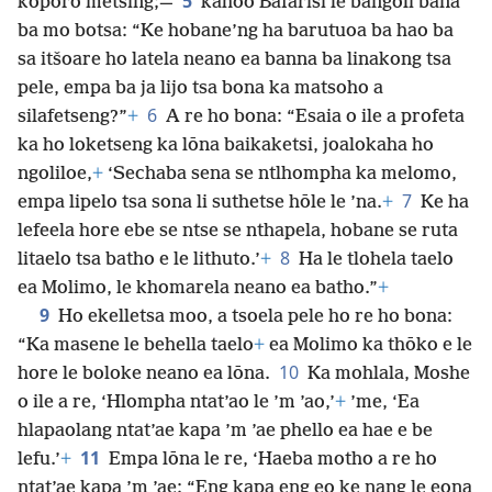
5
koporo metsing;—
kahoo Bafarisi le bangoli bana
ba mo botsa: “Ke hobane’ng ha barutuoa ba hao ba
sa itšoare ho latela neano ea banna ba linakong tsa
pele, empa ba ja lijo tsa bona ka matsoho a
6
silafetseng?”
+
A re ho bona: “Esaia o ile a profeta
ka ho loketseng ka lōna baikaketsi, joalokaha
ho
ngoliloe,
+
‘Sechaba sena se ntlhompha ka melomo,
7
empa lipelo tsa sona li suthetse hōle le ’na.
+
Ke ha
lefeela hore ebe se ntse se nthapela, hobane se ruta
8
litaelo tsa batho e le lithuto.’
+
Ha le tlohela taelo
ea Molimo, le khomarela neano ea batho.”
+
9
Ho ekelletsa moo, a tsoela pele ho re ho bona:
“Ka masene le behella taelo
+
ea Molimo ka thōko e le
10
hore le boloke neano ea lōna.
Ka mohlala, Moshe
o ile a re, ‘Hlompha ntat’ao le ’m ’ao,’
+
’me, ‘Ea
hlapaolang ntat’ae kapa ’m ’ae phello ea hae e be
11
lefu.’
+
Empa lōna le re, ‘Haeba motho a re ho
ntat’ae kapa ’m ’ae: “Eng kapa eng eo ke nang le eona