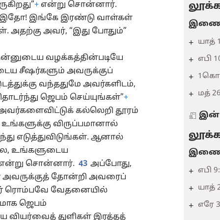
ருகிறது”
+
என்று சொன்னார்.
லூக்க
 இதோ! இங்கே இரண்டு வாள்கள்
இணைவ
. அதற்கு அவர், “இது போதும்”
யாத் 
+
ு, தன்னுடைய வழக்கத்தின்படியே
எபி 1
+
ய சீஷர்களும் அவருக்குப்
1கொ 
+
டத்துக்கு வந்ததுமே அவர்களிடம்,
மத் 2
+
ர்ந்து ஜெபம் செய்யுங்கள்”
+
, அவர்களைவிட்டுக் கல்லெறி தூரம்
இன்
 உங்களுக்கு விருப்பமானால்
லூக்க
்து எடுத்துவிடுங்கள். ஆனால்
ல, உங்களுடைய
இணைவ
என்று சொன்னார்.
43
அப்போது,
எபி 9:
+
் அவருக்குத் தோன்றி அவரைப்
யாத் 
+
ர் ரொம்பவே வேதனையில்
கமாக ஜெபம்
எரே 31
+
வியர்வைத் துளிகள் இரத்தத்