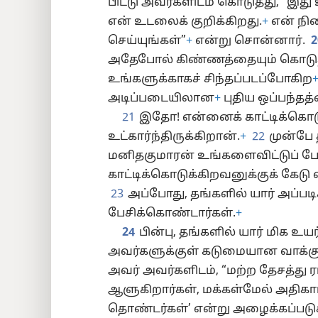
பிட்டு அவர்களிடம் கொடுத்து, “இது
என் உடலைக் குறிக்கிறது.
+
என் நி
செய்யுங்கள்”
+
என்று சொன்னார்.
2
அதேபோல் கிண்ணத்தையும் கொடுத்
உங்களுக்காகச் சிந்தப்படப்போகிற
அடிப்படையிலான
+
புதிய ஒப்பந்தத
21
இதோ! என்னைக் காட்டிக்கொட
உட்கார்ந்திருக்கிறான்.
+
22
முன்பே த
மனிதகுமாரன் உங்களைவிட்டுப் ப
காட்டிக்கொடுக்கிறவனுக்குக் கேடு வ
23
அப்போது, தங்களில் யார் அப்படி
பேசிக்கொண்டார்கள்.
+
24
பின்பு, தங்களில் யார் மிக உய
அவர்களுக்குள் கடுமையான வாக்குவ
அவர் அவர்களிடம், “மற்ற தேசத்து 
ஆளுகிறார்கள், மக்கள்மேல் அதிகார
தொண்டர்கள்’ என்று அழைக்கப்படுக