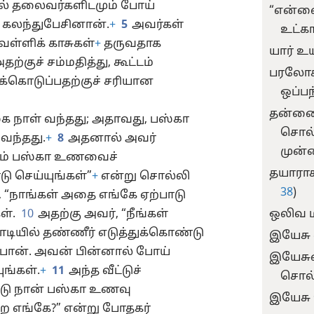
வல் தலைவர்களிடமும் போய்
“என்னை
் கலந்துபேசினான்.
+
5
அவர்கள்
உட்கா
ெள்ளிக் காசுகள்
+
தருவதாக
யார் உய
ற்குச் சம்மதித்து, கூட்டம்
பரலோக 
க்கொடுப்பதற்குச் சரியான
ஒப்பந
தன்னைத
கை நாள் வந்தது; அதாவது, பஸ்கா
சொல்
வந்தது.
+
8
அதனால் அவர்
முன்ன
நாம் பஸ்கா உணவைச்
தயாராக
டு செய்யுங்கள்”
+
என்று சொல்லி
38
)
 “நாங்கள் அதை எங்கே ஏற்பாடு
ள்.
10
அதற்கு அவர், “நீங்கள்
ஒலிவ ம
ாடியில் தண்ணீர் எடுத்துக்கொண்டு
இயேசு 
்பான். அவன் பின்னால் போய்
இயேசுவ
ுங்கள்.
+
11
அந்த வீட்டுச்
சொல்க
ோடு நான் பஸ்கா உணவு
இயேசு 
ை எங்கே?” என்று போதகர்