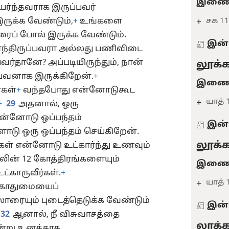
இணைவ
யர்ந்தவராக இருப்பவர்
ருக்க வேண்டும்,
+
உங்களை
சக 11
+
ைப் போல் இருக்க வேண்டும்.
இன்
கார்ந்திருப்பவரா அல்லது பணிவிடை
பவர்தானே? அப்படியிருந்தும், நான்
லூக்க
பவனாக இருக்கிறேன்.
+
இணைவ
கள்
+
வந்தபோது என்னோடுகூட
யாத் 1
+
+
29
அதனால், ஒரு
ன்னோடு ஒப்பந்தம்
இன்
ோடு ஒரு ஒப்பந்தம் செய்கிறேன்.
லூக்க
கள் என்னோடு உட்கார்ந்து உணவும்
ின் 12 கோத்திரங்களையும்
இணைவ
்காருவீர்கள்.
+
யாத் 
+
கோதுமையைப்
லாரையும் புடைத்தெடுக்க வேண்டும்
இன்
32
ஆனால், நீ விசுவாசத்தை
லூக்க
ன்று உனக்காக