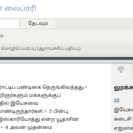
 லைப்ரரி
ள்
ொழிபெயர்ப்பு (ஆராய்ச்சிப் பதிப்பு)
லூக்க
ொட்டிப் பண்டிகை நெருங்கிவந்தது.
+
ிஞர்களும் மக்களுக்குப்
22
்தில் இயேசுவை
இயேசுவ
ொண்டிருந்தார்கள்.
+
3
பின்பு,
கடைசி ப
்காரியோத்து என்ற யூதாசின்
.
+
4
அவன் முதன்மை
எஜமானி