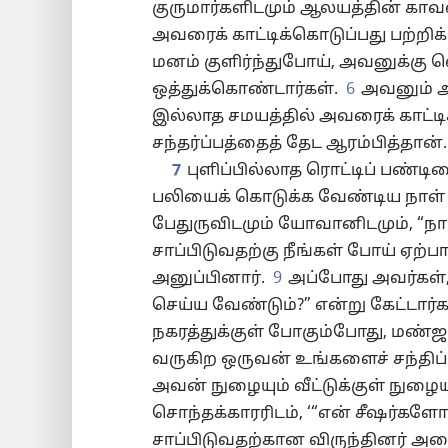
குருமார்களிடமும் ஆலயத்தின் கா
24
அவரைக் காட்டிக்கொடுப்பது பற்றிக
மனம் குளிர்ந்துபோய், அவனுக்கு வ
32
ஒத்துக்கொண்டார்கள்.
6
அவனும் அத
இல்லாத சமயத்தில் அவரைக் காட்டி
40
சந்தர்ப்பத்தைத் தேட ஆரம்பித்தான்.
48
7
புளிப்பில்லாத ரொட்டிப் பண்டி
பலியைக் கொடுக்க வேண்டிய நாள் 
56
பேதுருவிடமும் யோவானிடமும், “
சாப்பிடுவதற்கு நீங்கள் போய் ஏற்பா
64
அனுப்பினார்.
9
அப்போது அவர்கள்,
செய்ய வேண்டும்?” என்று கேட்டார்க
நகரத்துக்குள் போகும்போது, மண்ஜ
வருகிற ஒருவன் உங்களைச் சந்திப
அவன் நுழையும் வீட்டுக்குள் நுழைய
சொந்தக்காரரிடம், ‘“என் சீஷர்கள
சாப்பிடுவதற்கான விருந்தினர் அற