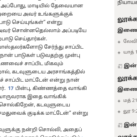
நியாயச
அப்போது, மாடியில் தேவையான
 அறையை அவர் உங்களுக்குக்
லூக்க
பாடு செய்யுங்கள்” என்று
இணைவ
 அவர் சொன்னதெல்லாம் அப்படியே
்பாடு செய்தார்கள்.
லேவி 
+
ோஸ்தலர்களோடு சேர்ந்து சாப்பிட
யாத் 1
+
நான் பாடுகள் படுவதற்கு முன்பு
ணவைச் சாப்பிட மிகவும்
இன்
ல், கடவுளுடைய அரசாங்கத்தில்
லூக்க
ாப்பிட மாட்டேன் என்று நான்
ர்.
17
பின்பு, கிண்ணத்தை வாங்கி
இணைவ
்வொருவராக இதை வாங்கிக்
மத் 21
+
் சொல்கிறேன், கடவுளுடைய
லூ 9:
+
மதுவைக் குடிக்க மாட்டேன்” என்று
இன்
டவுளுக்கு நன்றி சொல்லி, அதைப்