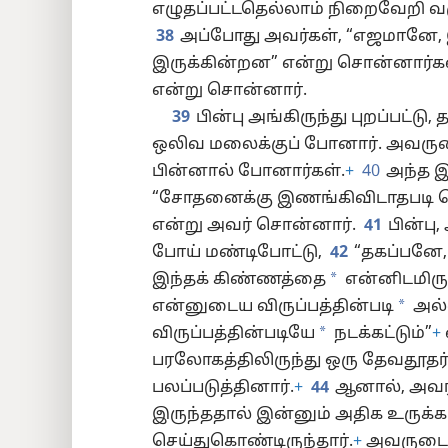
எழுதப்பட்டதெல்லாம் நிறைவேறி வ
38
அப்போது அவர்கள், “எஜமானே,
இருக்கின்றன” என்று சொன்னார்கள்
என்று சொன்னார்.
39
பின்பு அங்கிருந்து புறப்பட்ட
ஒலிவ மலைக்குப் போனார். அவருடை
பின்னால் போனார்கள்.
+
40
அந்த இ
“சோதனைக்கு இணங்கிவிடாதபடி தொட
என்று அவர் சொன்னார்.
41
பின்பு
போய் மண்டிபோட்டு,
42
“தகப்பனே,
*
இந்தக் கிண்ணத்தை
என்னிடமிருந
*
என்னுடைய விருப்பத்தின்படி
அல்
*
விருப்பத்தின்படியே
நடக்கட்டும்”
+
பரலோகத்திலிருந்து ஒரு தேவதூதர
பலப்படுத்தினார்.
+
44
ஆனால், அவ
இருந்ததால் இன்னும் அதிக உருக்
செய்துகொண்டிருந்தார்.
+
அவருடைய 