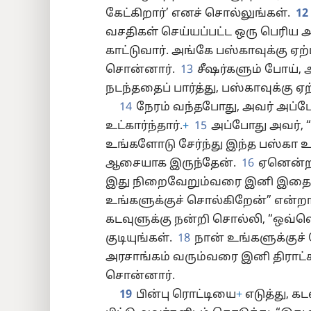
கேட்கிறார்’ எனச் சொல்லுங்கள்.
12
வசதிகள் செய்யப்பட்ட ஒரு பெரிய
காட்டுவார். அங்கே பஸ்காவுக்கு ஏற்
சொன்னார்.
13
சீஷர்களும் போய்,
நடந்ததைப் பார்த்து, பஸ்காவுக்கு ஏற
14
நேரம் வந்தபோது, அவர் அப்ப
உட்கார்ந்தார்.
+
15
அப்போது அவர், “
உங்களோடு சேர்ந்து இந்த பஸ்கா உ
ஆசையாக இருந்தேன்.
16
ஏனென்றா
இது நிறைவேறும்வரை இனி இதைச் ச
உங்களுக்குச் சொல்கிறேன்” என்றா
கடவுளுக்கு நன்றி சொல்லி, “ஒவ
குடியுங்கள்.
18
நான் உங்களுக்குச
அரசாங்கம் வரும்வரை இனி திராட்ச
சொன்னார்.
19
பின்பு ரொட்டியை
+
எடுத்து, க