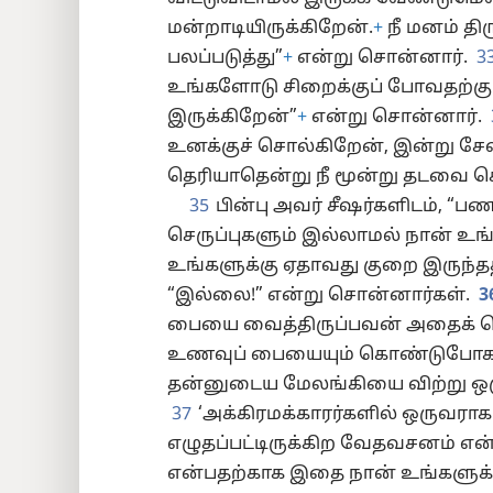
மன்றாடியிருக்கிறேன்.
+
நீ மனம் தி
பலப்படுத்து”
+
என்று சொன்னார்.
3
உங்களோடு சிறைக்குப் போவதற்கும
இருக்கிறேன்”
+
என்று சொன்னார்.
உனக்குச் சொல்கிறேன், இன்று சேவ
தெரியாதென்று நீ மூன்று தடவை ச
35
பின்பு அவர் சீஷர்களிடம், “ப
செருப்புகளும் இல்லாமல் நான் உ
உங்களுக்கு ஏதாவது குறை இருந்ததா
“இல்லை!” என்று சொன்னார்கள்.
3
பையை வைத்திருப்பவன் அதைக் 
உணவுப் பையையும் கொண்டுபோகட்
தன்னுடைய மேலங்கியை விற்று ஒர
37
‘அக்கிரமக்காரர்களில் ஒருவராக 
எழுதப்பட்டிருக்கிற வேதவசனம் எ
என்பதற்காக இதை நான் உங்களுக்க