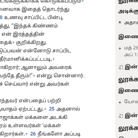
லூக்க
 உங்களுக்காகக் கொடுக்கப்படும்
+
னைவாக இதைத் தொடர்ந்து
அடிக்க
0
உணவு சாப்பிட்ட பின்பு,
அதாவ
*
து, “இந்தக் கிண்ணம்
+
என் இரத்தத்தின்
இணைவ
்தைக்
+
குறிக்கிறது.
மத் 2
+
ுப்பவன் என்னோடு சாப்பிட
அப் 1
ீர்மானிக்கப்பட்டபடி,
+
இன்
ோகிறார்; ஆனாலும் அவரைக்
ந்தே தீரும்!”
+
என்று சொன்னார்.
லூக்க
ச் செய்வார் என்று அவர்கள்
இணைவ
ர்ந்தவர் என்பதைப் பற்றி
யோவா
+
ாதம் ஏற்பட்டது.
+
25
அதனால்
இன்
ராஜாக்கள் மக்களை அடக்கி
ம் உள்ளவர்கள் ‘மக்கள்
லூக்க
ிறார்கள்.
+
26
நீங்களோ அப்படி