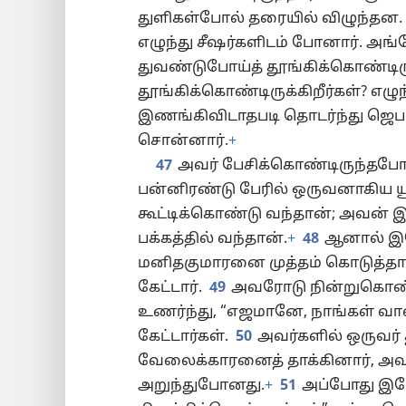
துளிகள்போல் தரையில் விழுந்தன.
எழுந்து சீஷர்களிடம் போனார். அங்க
துவண்டுபோய்த் தூங்கிக்கொண்டிருப
தூங்கிக்கொண்டிருக்கிறீர்கள்? எழ
இணங்கிவிடாதபடி தொடர்ந்து ஜெபம்
சொன்னார்.
+
47
அவர் பேசிக்கொண்டிருந்தபோதே
பன்னிரண்டு பேரில் ஒருவனாகிய 
கூட்டிக்கொண்டு வந்தான்; அவன் இய
பக்கத்தில் வந்தான்.
+
48
ஆனால் இய
மனிதகுமாரனை முத்தம் கொடுத்தா க
கேட்டார்.
49
அவரோடு நின்றுகொண்
உணர்ந்து, “எஜமானே, நாங்கள் வா
கேட்டார்கள்.
50
அவர்களில் ஒருவர்
வேலைக்காரனைத் தாக்கினார், அ
அறுந்துபோனது.
+
51
அப்போது இய