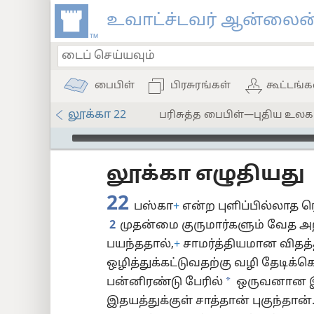
உவாட்ச்டவர் ஆன்லைன்
பைபிள்
பிரசுரங்கள்
கூட்டங்க
லூக்கா 22
பரிசுத்த பைபிள்—புதிய உலக ம
Audio Player
லூக்கா எழுதியது
)
22
பஸ்கா
+
என்ற புளிப்பில்லாத ர
ம்
2
முதன்மை குருமார்களும் வேத அற
பயந்ததால்,
+
சாமர்த்தியமான விதத
8
ஒழித்துக்கட்டுவதற்கு வழி தேடிக்க
*
பன்னிரண்டு பேரில்
ஒருவனான இஸ
16
இதயத்துக்குள் சாத்தான் புகுந்தான்