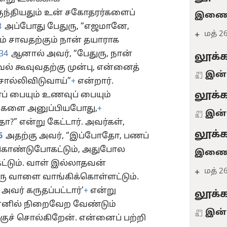
ருந்தியதும் உன் சகோதரர்களைப்
இணைவ
3
அப்போது பேதுரு, “எஜமானே,
மத் 26
+
் சாவதற்கும் நான் தயாராக
34
ஆனால் அவர், “பேதுரு, நான்
லூக்க
ல் கூவுவதற்கு முன்பு, என்னைத்
இன்
ொல்லிவிடுவாய்”
+
என்றார்.
லூக்க
ணப் பையும் உணவுப் பையும்
ங்களை அனுப்பியபோது,
+
இன்
?” என்று கேட்டார். அவர்கள்,
லூக்க
6
அதற்கு அவர், “இப்போதோ, பணப்
கொண்டுபோகட்டும், அதுபோல
இணைவ
டும். வாள் இல்லாதவன்
மத் 26
+
ு வாளை வாங்கிக்கொள்ளட்டும்.
அவர் கருதப்பட்டார்’
+
என்று
லூக்க
ன்னில் நிறைவேற வேண்டும்
இன்
ுச் சொல்கிறேன். என்னைப் பற்றி