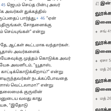
இன்
45
ஜெபம் செய்த பின்பு அவர்
ே அவர்கள் துக்கத்தில்
லூக்க
்பதைப் பார்த்து,
+
46
“ஏன்
இணைவ
ுந்திருங்கள், சோதனைக்கு
சங் 4
 செய்யுங்கள்” என்று
+
லூக்க
, ஆட்கள் கூட்டமாக வந்தார்கள்.
இணைவ
யூதாஸ் அவர்களைக்
ேசுவுக்கு முத்தம் கொடுக்க அவர்
ஏசா 5
+
ேசு அவனிடம், “யூதாஸ்,
மத் 2
+
ாட்டிக்கொடுக்கிறாய்?” என்று
டிருந்தவர்கள் நடக்கப்போவதை
லூக்க
ளால் வெட்டலாமா?” என்று
இணைவ
 தலைமைக் குருவின்
மத் 2
வனுடைய வலது காது
+
ேசு, “இதோடு
லூக்க