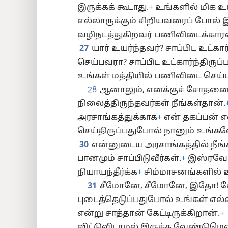
இருக்கக் கூடாது.
+
உங்களில் மிக உ
எல்லாருக்கும் சிறியவரைப் போல் இ
வழிநடத்துகிறவர் பணிவிடைக்காரர
27
யார் உயர்ந்தவர்? சாப்பிட உட்
செய்பவரா? சாப்பிட உட்கார்ந்திருப்
உங்கள் மத்தியில் பணிவிடை செய்
28
ஆனாலும், எனக்குச் சோதனை
நிலைத்திருந்தவர்கள் நீங்கள்தான்.
அரசாங்கத்துக்காக
+
என் தகப்பன் எ
செய்திருப்பதுபோல் நானும் உங்கள
30
என்னுடைய அரசாங்கத்தில் நீங்
பானமும் சாப்பிடுவீர்கள்.
+
இஸ்ரவேல
நியாயந்தீர்க்க
+
சிம்மாசனங்களில் உட
31
சீமோனே, சீமோனே, இதோ! 
புடைத்தெடுப்பதுபோல் உங்கள் எல்
என்று சாத்தான் கேட்டிருக்கிறான்.
+
விட்டுவிடாமல் இருக்க வேண்டுமெ