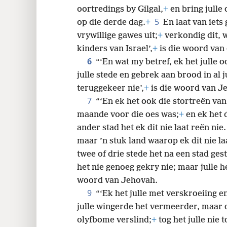
oortredings by Gilgal,
+
en bring julle 
5
op die derde dag.
+
En laat van iets
vrywillige gawes uit;
+
verkondig dit, w
kinders van Israel’,
+
is die woord van
6
“‘En wat my betref, ek het julle 
julle stede en gebrek aan brood in al j
teruggekeer nie’,
+
is die woord van J
7
“‘En ek het ook die stortreën van
maande voor die oes was;
+
en ek het d
ander stad het ek dit nie laat reën nie
maar ’n stuk land waarop ek dit nie la
twee of drie stede het na een stad ge
het nie genoeg gekry nie; maar julle h
woord van Jehovah.
9
“‘Ek het julle met verskroeiing e
julle wingerde het vermeerder, maar d
olyfbome verslind;
+
tog het julle nie 