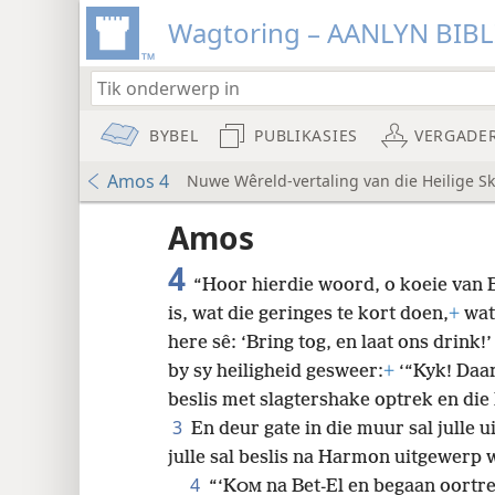
Wagtoring – AANLYN BIB
BYBEL
PUBLIKASIES
VERGADE
Amos 4
Nuwe Wêreld-vertaling van die Heilige Sk
krif
Amos
4
“Hoor hierdie woord, o koeie van 
is, wat die geringes te kort doen,
+
wat 
8
here sê: ‘Bring tog, en laat ons drink!
by sy heiligheid gesweer:
+
‘“Kyk! Daar
beslis met slagtershake optrek en die 
3
En deur gate in die muur sal julle u
julle sal beslis na Harmon uitgewerp 
4
“‘K
na Bet-El en begaan oortre
OM