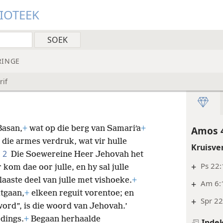
LIOTEEK
RINGE
rif
Basan,
+
wat op die berg van Samariʹa
+
Amos 
die armes verdruk, wat vir hulle
Kruisve
2
’
Die Soewereine Heer Jehovah het
+
Ps 22:
 kom dae oor julle, en hy sal julle
laaste deel van julle met vishoeke.
+
+
Am 6:
itgaan,
+
elkeen reguit vorentoe; en
+
Spr 22
word”, is die woord van Jehovah.’
dings.
+
Begaan herhaalde
Inde