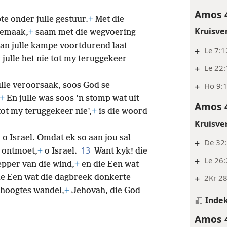
Amos 
te onder julle gestuur.
+
Met die
Kruisve
gemaak,
+
saam met die wegvoering
van julle kampe voortdurend laat
+
Le 7:1
julle het nie tot my teruggekeer
+
Le 22:
ulle veroorsaak, soos God se
+
Ho 9:
+
En julle was soos ’n stomp wat uit
Amos 
tot my teruggekeer nie’,
+
is die woord
Kruisve
 o Israel. Omdat ek so aan jou sal
+
De 32:
13
 ontmoet,
+
o Israel.
Want kyk! die
+
Le 26:
pper van die wind,
+
en die Een wat
+
2Kr 28
e Een wat die dagbreek donkerte
 hoogtes wandel,
+
Jehovah, die God
Inde
Amos 