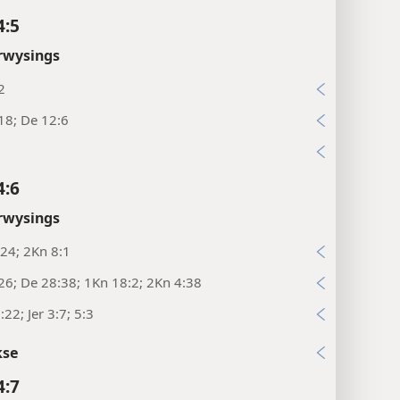
4:5
rwysings
2
18; De 12:6
1
4:6
rwysings
24; 2Kn 8:1
26; De 28:38; 1Kn 18:2; 2Kn 4:38
:22; Jer 3:7; 5:3
kse
4:7