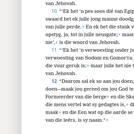
van Jehovah.
10
“‘Ek het ’n pes soos dié van Egip
swaard het ek julle jong manne dood
van julle perde.
+
En ek het die stank 
opstyg,
ja, tot in julle neusgate;
+
maar 
nie’,
+
is die woord van Jehovah.
11
“‘Ek het ’n verwoesting onder j
verwoesting van Sodom en Gomorʹra.
die vuur geruk is;
+
maar julle het nie 
van Jehovah.
12
“Daarom sal ek so aan jou doen,
doen—maak jou gereed om jou God te
Formeerder van die berge
+
en die Ske
die mens vertel wat sy gedagtes is,
+
di
maak
+
en die Een wat op die aarde se
van die leërs, is sy naam.”
+