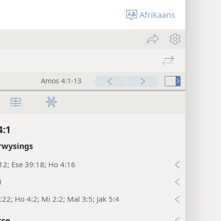
Afrikaans
Amos 4:1-13
4:1
rwysings
12; Ese 39:18; Ho 4:16
1
:22; Ho 4:2; Mi 2:2; Mal 3:5; Jak 5:4
kse