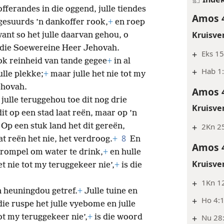
offerandes in die oggend, julle tiendes
Amos 
 gesuurds ’n dankoffer rook,
+
en roep
Kruisve
ant so het julle daarvan gehou, o
 die Soewereine Heer Jehovah.
+
Eks 15
ook reinheid van tande gegee
+
in al
+
Hab 1
ulle plekke;
+
maar julle het nie tot my
ehovah.
Amos 
 julle teruggehou toe dit nog drie
Kruisve
it op een stad laat reën, maar op ’n
. Op een stuk land het dit gereën,
+
2Kn 25
8
at reën het nie, het verdroog.
+
En
Amos 
strompel om water te drink,
+
en hulle
Kruisve
et nie tot my teruggekeer nie’,
+
is die
+
1Kn 12
n heuningdou getref.
+
Julle tuine en
+
Ho 4:1
ie ruspe het julle vyebome en julle
tot my teruggekeer nie’,
+
is die woord
+
Nu 28: