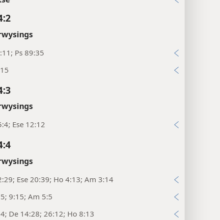
4:2
rwysings
:11; Ps 89:35
:15
4:3
rwysings
:4; Ese 12:12
4:4
rwysings
:29; Ese 20:39; Ho 4:13; Am 3:14
5; 9:15; Am 5:5
4; De 14:28; 26:12; Ho 8:13