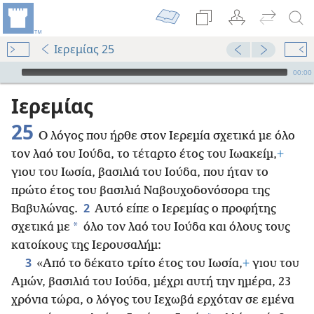
Ιερεμίας 25
Audio Player
00:00
Ιερεμίας
25
Ο λόγος που ήρθε στον Ιερεμία σχετικά με όλο
τον λαό του Ιούδα, το τέταρτο έτος του Ιωακείμ,
+
γιου του Ιωσία, βασιλιά του Ιούδα, που ήταν το
πρώτο έτος του βασιλιά Ναβουχοδονόσορα της
2
Βαβυλώνας.
Αυτό είπε ο Ιερεμίας ο προφήτης
*
σχετικά με
όλο τον λαό του Ιούδα και όλους τους
κατοίκους της Ιερουσαλήμ:
3
«Από το δέκατο τρίτο έτος του Ιωσία,
+
γιου του
Αμών, βασιλιά του Ιούδα, μέχρι αυτή την ημέρα, 23
χρόνια τώρα, ο λόγος του Ιεχωβά ερχόταν σε εμένα