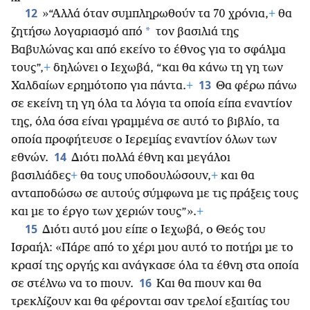
12
»“Αλλά όταν συμπληρωθούν τα 70 χρόνια,
+
θα
*
ζητήσω λογαριασμό από
τον βασιλιά της
Βαβυλώνας και από εκείνο το έθνος για το σφάλμα
τους”,
+
δηλώνει ο Ιεχωβά, “και θα κάνω τη γη των
13
Χαλδαίων ερημότοπο για πάντα.
+
Θα φέρω πάνω
σε εκείνη τη γη όλα τα λόγια τα οποία είπα εναντίον
της, όλα όσα είναι γραμμένα σε αυτό το βιβλίο, τα
οποία προφήτευσε ο Ιερεμίας εναντίον όλων των
14
εθνών.
Διότι πολλά έθνη και μεγάλοι
βασιλιάδες
+
θα τους υποδουλώσουν,
+
και θα
ανταποδώσω σε αυτούς σύμφωνα με τις πράξεις τους
και με το έργο των χεριών τους”».
+
15
Διότι αυτό μου είπε ο Ιεχωβά, ο Θεός του
Ισραήλ: «Πάρε από το χέρι μου αυτό το ποτήρι με το
κρασί της οργής και ανάγκασε όλα τα έθνη στα οποία
16
σε στέλνω να το πιουν.
Και θα πιουν και θα
τρεκλίζουν και θα φέρονται σαν τρελοί εξαιτίας του