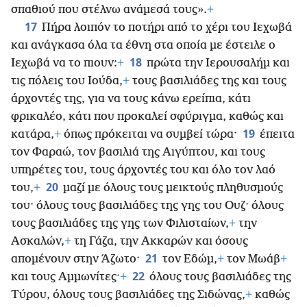
σπαθιού που στέλνω ανάμεσά τους».
+
17
Πήρα λοιπόν το ποτήρι από το χέρι του Ιεχωβά
και ανάγκασα όλα τα έθνη στα οποία με έστειλε ο
18
Ιεχωβά να το πιουν:
+
πρώτα την Ιερουσαλήμ και
τις πόλεις του Ιούδα,
+
τους βασιλιάδες της και τους
άρχοντές της, για να τους κάνω ερείπια, κάτι
φρικαλέο, κάτι που προκαλεί σφύριγμα, καθώς και
19
κατάρα,
+
όπως πρόκειται να συμβεί τώρα·
έπειτα
τον Φαραώ, τον βασιλιά της Αιγύπτου, και τους
υπηρέτες του, τους άρχοντές του και όλο τον λαό
20
του,
+
μαζί με όλους τους μεικτούς πληθυσμούς
του· όλους τους βασιλιάδες της γης του Ουζ· όλους
τους βασιλιάδες της γης των Φιλισταίων,
+
την
Ασκαλών,
+
τη Γάζα, την Ακκαρών και όσους
21
απομένουν στην Άζωτο·
τον Εδώμ,
+
τον Μωάβ
+
22
και τους Αμμωνίτες·
+
όλους τους βασιλιάδες της
Τύρου, όλους τους βασιλιάδες της Σιδώνας,
+
καθώς