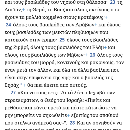
23
και τους βασιλιάδες του νησιού στη θάλασσα·
τη
Δαιδάν,
+
τη Θεμά, τη Βουζ και όλους εκείνους που
έχουν τα μαλλιά κομμένα στους κροτάφους·
+
24
όλους τους βασιλιάδες των Αράβων
+
και όλους
τους βασιλιάδες των μεικτών πληθυσμών που
25
κατοικούν στην έρημο·
όλους τους βασιλιάδες
της Ζιμβρί, όλους τους βασιλιάδες του Ελάμ
+
και
26
όλους τους βασιλιάδες των Μήδων·
+
όλους τους
βασιλιάδες του βορρά, κοντινούς και μακρινούς, τον
έναν μετά τον άλλον, και όλα τα άλλα βασίλεια που
είναι στην επιφάνεια της γης· και ο βασιλιάς της
*
Σησάχ
+
θα πιει έπειτα από αυτούς.
27
«Και να τους πεις: “Αυτό λέει ο Ιεχωβά των
στρατευμάτων, ο Θεός του Ισραήλ: «Πιείτε και
μεθύστε και κάντε εμετό και πέστε κάτω ώστε να
μην μπορείτε να σηκωθείτε
+
εξαιτίας του σπαθιού
28
που στέλνω ανάμεσά σας»”.
Και αν αρνηθούν να