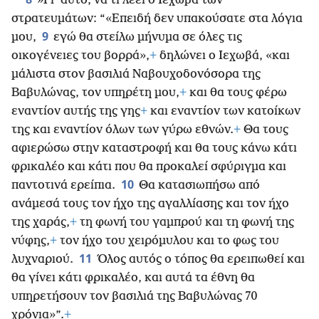
»Γι’ αυτό, να τι λέει ο Ιεχωβά των
στρατευμάτων: “«Επειδή δεν υπακούσατε στα λόγια
9
μου,
εγώ θα στείλω μήνυμα σε όλες τις
οικογένειες του βορρά»,
+
δηλώνει ο Ιεχωβά, «και
μάλιστα στον βασιλιά Ναβουχοδονόσορα της
Βαβυλώνας, τον υπηρέτη μου,
+
και θα τους φέρω
εναντίον αυτής της γης
+
και εναντίον των
κατοίκων
της και εναντίον όλων των γύρω εθνών.
+
Θα τους
αφιερώσω στην καταστροφή και θα τους κάνω κάτι
φρικαλέο και κάτι που θα προκαλεί σφύριγμα και
10
παντοτινά ερείπια.
Θα κατασιωπήσω από
ανάμεσά τους τον ήχο της αγαλλίασης και τον ήχο
της χαράς,
+
τη φωνή του γαμπρού και τη φωνή της
νύφης,
+
τον ήχο του χειρόμυλου και το φως του
11
λυχναριού.
Όλος αυτός ο τόπος θα ερειπωθεί και
θα γίνει κάτι φρικαλέο, και αυτά τα έθνη θα
υπηρετήσουν τον βασιλιά της Βαβυλώνας 70
χρόνια»”.
+