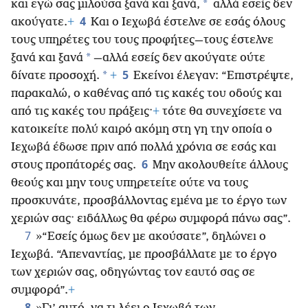
*
και εγώ σας μιλούσα ξανά και ξανά,
αλλά εσείς δεν
4
ακούγατε.
+
Και ο Ιεχωβά έστελνε σε εσάς όλους
τους υπηρέτες του τους προφήτες—τους έστελνε
*
ξανά και ξανά
—αλλά εσείς δεν ακούγατε ούτε
5
*
δίνατε προσοχή.
+
Εκείνοι έλεγαν: “Επιστρέψτε,
παρακαλώ, ο καθένας από τις κακές του οδούς και
από τις κακές του πράξεις·
+
τότε θα συνεχίσετε να
κατοικείτε πολύ καιρό ακόμη στη γη την οποία ο
Ιεχωβά έδωσε πριν από πολλά χρόνια σε εσάς και
6
στους προπάτορές σας.
Μην ακολουθείτε άλλους
θεούς και μην τους υπηρετείτε ούτε να τους
προσκυνάτε, προσβάλλοντας εμένα με το έργο των
χεριών σας· ειδάλλως θα φέρω συμφορά πάνω σας”.
7
»“Εσείς όμως δεν με ακούσατε”, δηλώνει ο
Ιεχωβά. “Απεναντίας, με προσβάλλατε με το έργο
των χεριών σας, οδηγώντας τον εαυτό σας σε
συμφορά”.
+
8