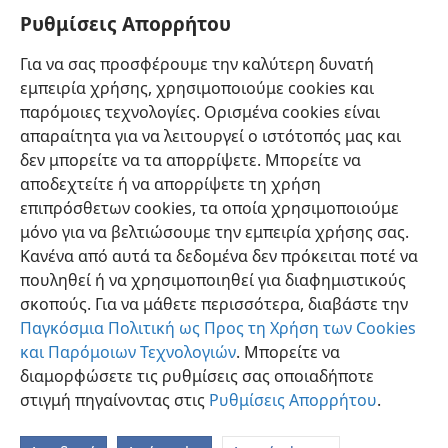
ζωή
Ρυθμίσεις Απορρήτου
εξαιτίας του φλογερού θυμού του Ιεχωβά.
38
*
Άφησε την κρυψώνα του σαν νεαρό λιοντάρι,
+
Για να σας προσφέρουμε την καλύτερη δυνατή
εμπειρία χρήσης, χρησιμοποιούμε cookies και
διότι η γη τους έγινε κάτι φρικαλέο
παρόμοιες τεχνολογίες. Ορισμένα cookies είναι
εξαιτίας του αμείλικτου σπαθιού
απαραίτητα για να λειτουργεί ο ιστότοπός μας και
και εξαιτίας του φλογερού θυμού του».
δεν μπορείτε να τα απορρίψετε. Μπορείτε να
αποδεχτείτε ή να απορρίψετε τη χρήση
επιπρόσθετων cookies, τα οποία χρησιμοποιούμε
μόνο για να βελτιώσουμε την εμπειρία χρήσης σας.
Κανένα από αυτά τα δεδομένα δεν πρόκειται ποτέ να
Ελληνική
Κοινή Χρήση
Προτιμήσεις
πουληθεί ή να χρησιμοποιηθεί για διαφημιστικούς
Copyright
© 2026 Watch Tower Bible and Tract Society of Pennsylvania
σκοπούς. Για να μάθετε περισσότερα, διαβάστε την
Όροι Χρήσης
Πολιτική Απορρήτου
Ρυθμίσεις Απορρήτου
Σύνδεση
JW.ORG
Παγκόσμια Πολιτική ως Προς τη Χρήση των Cookies
και Παρόμοιων Τεχνολογιών
. Μπορείτε να
διαμορφώσετε τις ρυθμίσεις σας οποιαδήποτε
στιγμή πηγαίνοντας στις
Ρυθμίσεις Απορρήτου
.