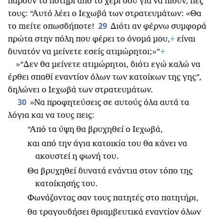
πάρουν το ποτήρι από το χέρι σου για να πιουν, πες
τους: “Αυτό λέει ο Ιεχωβά των στρατευμάτων: «Θα
29
το πιείτε οπωσδήποτε!
Διότι αν φέρνω συμφορά
πρώτα στην πόλη που φέρει το όνομά μου,
+
είναι
δυνατόν να μείνετε εσείς ατιμώρητοι;»”
+
»“Δεν θα μείνετε ατιμώρητοι, διότι εγώ καλώ να
έρθει σπαθί εναντίον όλων των κατοίκων της γης”,
δηλώνει ο Ιεχωβά των στρατευμάτων.
30
»Να προφητεύσεις σε αυτούς όλα αυτά τα
λόγια και να τους πεις:
“Από τα ύψη θα βρυχηθεί ο Ιεχωβά,
και από την άγια κατοικία του θα κάνει να
ακουστεί η φωνή του.
Θα βρυχηθεί δυνατά ενάντια στον τόπο της
κατοίκησής του.
Φωνάζοντας σαν τους πατητές στο πατητήρι,
θα τραγουδήσει θριαμβευτικά εναντίον όλων