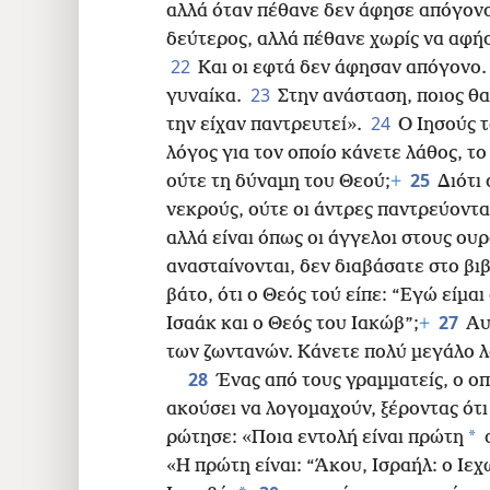
αλλά όταν πέθανε δεν άφησε απόγον
δεύτερος, αλλά πέθανε χωρίς να αφήσε
22
Και οι εφτά δεν άφησαν
απόγονο. 
23
γυναίκα.
Στην ανάσταση, ποιος θα 
24
την είχαν παντρευτεί».
Ο Ιησούς τ
λόγος για τον οποίο κάνετε λάθος, το
25
ούτε τη δύναμη του Θεού;
+
Διότι
νεκρούς, ούτε οι άντρες παντρεύονται
αλλά είναι όπως οι άγγελοι στους ου
ανασταίνονται, δεν διαβάσατε στο βι
βάτο, ότι ο Θεός τού είπε: “Εγώ είμα
27
Ισαάκ και ο Θεός του Ιακώβ”;
+
Αυ
των ζωντανών. Κάνετε πολύ μεγάλο λ
28
Ένας από τους γραμματείς, ο οπο
ακούσει να λογομαχούν, ξέροντας ότι 
*
ρώτησε: «Ποια εντολή είναι πρώτη
α
«Η πρώτη είναι: “Άκου, Ισραήλ: ο Ιε