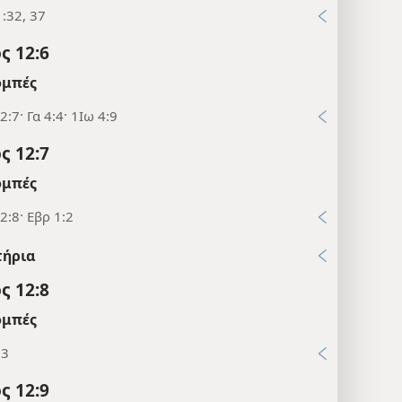
:32, 37
ς 12:6
μπές
2:7· Γα 4:4· 1Ιω 4:9
ς 12:7
μπές
2:8· Εβρ 1:2
τήρια
ς 12:8
μπές
23
ς 12:9