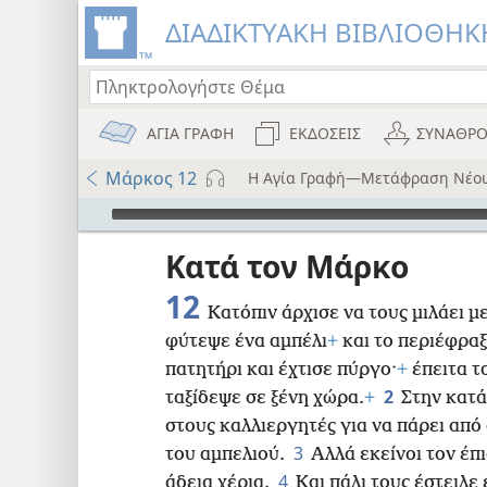
ΔΙΑΔΙΚΤΥΑΚΗ ΒΙΒΛΙΟΘΗΚΗ
ΑΓΙΑ ΓΡΑΦΗ
ΕΚΔΟΣΕΙΣ
ΣΥΝΑΘΡΟ
Μάρκος 12
Η Αγία Γραφή—Μετάφραση Νέο
Audio Player
ου
Κατά τον Μάρκο
i12)
12
Κατόπιν άρχισε να τους μιλάει 
φύτεψε ένα αμπέλι
+
και το περιέφραξ
i7)
πατητήρι και έχτισε πύργο·
+
έπειτα τ
)
2
ταξίδεψε σε ξένη χώρα.
+
Στην κατά
στους καλλιεργητές για να πάρει από
8
3
του αμπελιού.
Αλλά εκείνοι τον έπι
4
άδεια χέρια.
Και πάλι τους έστειλε