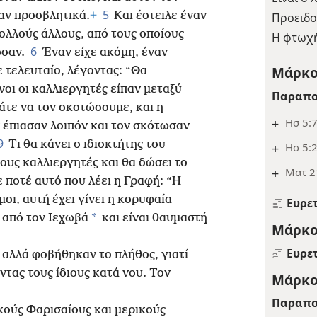
5
αν προσβλητικά.
+
Και έστειλε έναν
Προειδο
πολλούς άλλους, από τους οποίους
Η φτωχή
6
ωσαν.
Έναν είχε ακόμη, έναν
Μάρκο
 τελευταίο, λέγοντας: “Θα
νοι οι καλλιεργητές είπαν μεταξύ
Παραπο
τε να τον σκοτώσουμε, και η
+
Ησ 5:
 έπιασαν λοιπόν και τον σκότωσαν
9
Τι θα κάνει ο ιδιοκτήτης του
+
Ησ 5:
τους καλλιεργητές και θα δώσει το
+
Ματ 2
 ποτέ αυτό που λέει η Γραφή: “Η
οι, αυτή έχει γίνει η κορυφαία
Ευρε
*
ι από τον Ιεχωβά
και είναι θαυμαστή
Μάρκο
Ευρε
αλλά φοβήθηκαν το πλήθος, γιατί
ντας τους ίδιους κατά νου. Τον
Μάρκο
Παραπο
κούς Φαρισαίους και μερικούς