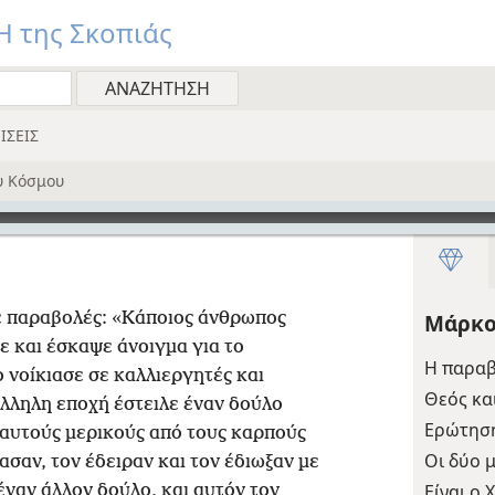
 της Σκοπιάς
ΙΣΕΙΣ
υ Κόσμου
με παραβολές: «Κάποιος άνθρωπος
Μάρκο
ε και έσκαψε άνοιγμα για το
Η παραβ
ο νοίκιασε σε καλλιεργητές και
Θεός κα
λληλη εποχή έστειλε έναν δούλο
Ερώτηση
 αυτούς μερικούς από τους καρπούς
Οι δύο 
ασαν, τον έδειραν και τον έδιωξαν με
Είναι ο 
 έναν άλλον δούλο, και αυτόν τον