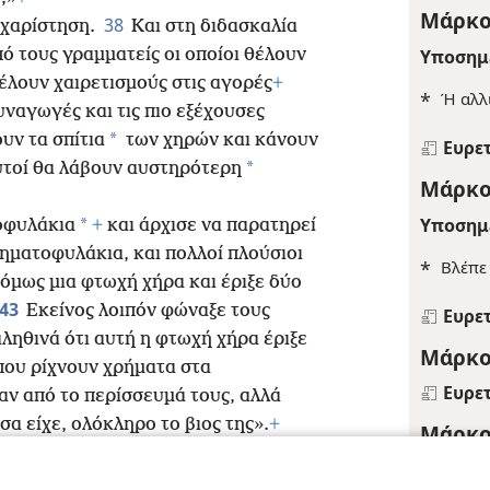
Μάρκο
38
υχαρίστηση.
Και στη διδασκαλία
Υποσημ
πό τους γραμματείς οι οποίοι θέλουν
έλουν χαιρετισμούς στις αγορές
+
*
Ή αλλ
υναγωγές και τις πιο εξέχουσες
*
υν τα σπίτια
των χηρών και κάνουν
Ευρε
*
τοί θα λάβουν αυστηρότερη
Μάρκο
Υποσημ
*
οφυλάκια
+
και άρχισε να παρατηρεί
ηματοφυλάκια, και πολλοί πλούσιοι
*
Βλέπ
όμως μια φτωχή χήρα και έριξε δύο
43
Εκείνος λοιπόν φώναξε τους
Ευρε
αληθινά ότι αυτή η φτωχή χήρα έριξε
Μάρκο
που ρίχνουν χρήματα στα
Ευρε
ξαν από το περίσσευμά τους, αλλά
σα είχε, ολόκληρο το βιος της».
+
Μάρκο
Παραπο