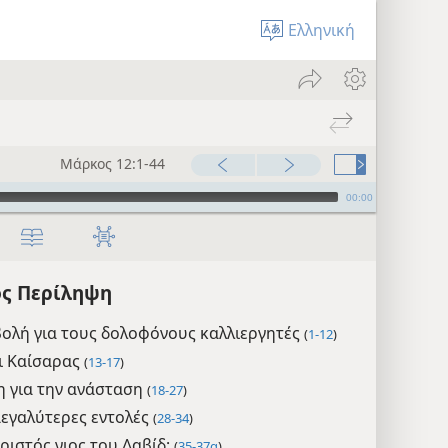
Ελληνική
Μάρκος 12:1-44
00:00
ς Περίληψη
ολή για τους δολοφόνους καλλιεργητές
(
1-12
)
ι Καίσαρας
(
13-17
)
 για την ανάσταση
(
18-27
)
μεγαλύτερες εντολές
(
28-34
)
Χριστός γιος του Δαβίδ;
(
35-37α
)