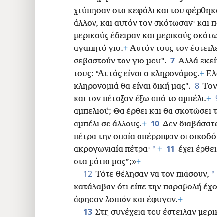
16
χτύπησαν στο κεφάλι και του φέρθηκ
άλλον, και αυτόν τον σκότωσαν· και 
24
μερικούς έδειραν και μερικούς σκότ
αγαπητό γιο.
+
Αυτόν τους τον έστειλε
32
7
σεβαστούν τον γιο μου”.
Αλλά εκεί
τους: “Αυτός είναι ο κληρονόμος.
+
Ελά
40
8
κληρονομιά θα είναι δική μας”.
Τον
και τον πέταξαν έξω από το αμπέλι.
+
αμπελιού; Θα έρθει και θα σκοτώσει 
10
αμπέλι σε άλλους.
+
Δεν διαβάσατε
πέτρα την οποία απέρριψαν οι οικοδόμ
11
*
ακρογωνιαία πέτρα·
+
έχει έρθε
στα μάτια μας”;»
+
12
*
Τότε θέλησαν να τον πιάσουν,
κατάλαβαν ότι είπε την παραβολή έχο
άφησαν λοιπόν και έφυγαν.
+
13
Στη συνέχεια του έστειλαν μερι