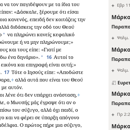
 να τον παγιδέψουν με τα ίδια του
+
Εβρ 11
ίπαν: «Δάσκαλε, ξέρουμε ότι είσαι
Μάρκο
οια κανενός, επειδή δεν κοιτάζεις την
Παραπο
λλά διδάσκεις την οδό του Θεού
*
ο
να πληρώνει κανείς κεφαλικό
+
Ψαλμ. 
ρώνουμε ή να μην πληρώνουμε;»
Μάρκο
υς και τους είπε: «Γιατί με
16
*
 δω ένα δηνάριο».
Αυτοί το
Παραπο
 εικόνα και επιγραφή είναι αυτή;»
+
Ψαλμ. 
17
».
Τότε ο Ιησούς είπε: «Αποδώστε
σαρα,
+
αλλά αυτά που είναι του Θεού
Ευρε
 με αυτόν.
Μάρκο
οι λένε ότι δεν υπάρχει ανάσταση,
+
Παραπο
ε, ο Μωυσής μάς έγραψε ότι αν ο
ίσω του σύζυγο, αλλά όχι παιδί, ο
+
Πρ 2:
γο και να φέρει σε ύπαρξη απόγονο
Μάρκο
δέλφια. Ο πρώτος πήρε μια σύζυγο,