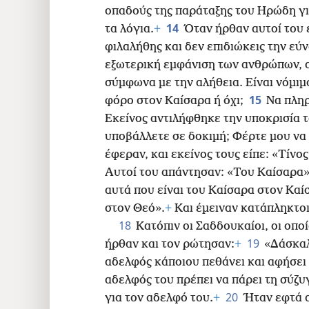
οπαδούς της παράταξης του Ηρώδη για
14
τα λόγια.
+
Όταν ήρθαν αυτοί του ε
φιλαλήθης και δεν επιδιώκεις την εύν
εξωτερική εμφάνιση των ανθρώπων, α
σύμφωνα με την αλήθεια. Είναι νόμιμ
15
φόρο στον Καίσαρα ή όχι;
Να πλη
Εκείνος αντιλήφθηκε την υποκρισία το
υποβάλλετε σε δοκιμή; Φέρτε μου να
έφεραν, και εκείνος τους είπε: «Τίνος
Αυτοί του απάντησαν: «Του Καίσαρα
αυτά που είναι του Καίσαρα στον Καί
στον Θεό».
+
Και έμειναν κατάπληκτοι
18
Κατόπιν οι Σαδδουκαίοι, οι οποί
19
ήρθαν και τον ρώτησαν:
+
«Δάσκαλ
αδελφός κάποιου πεθάνει και αφήσει π
αδελφός του πρέπει να πάρει τη σύζυ
20
για τον αδελφό του.
+
Ήταν εφτά α