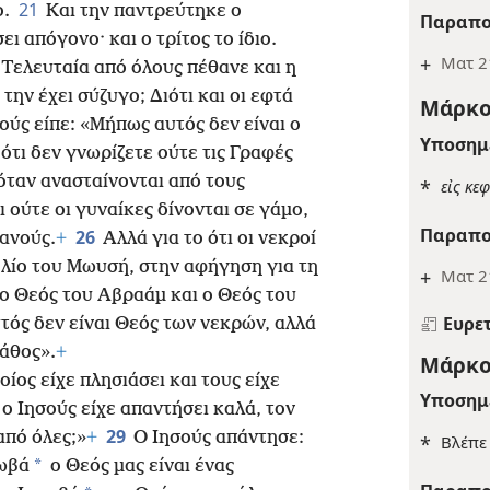
21
ο.
Και την παντρεύτηκε ο
Παραπο
ι απόγονο· και ο τρίτος το ίδιο.
+
Ματ 2
Τελευταία από όλους πέθανε και η
την έχει σύζυγο; Διότι και οι εφτά
Μάρκο
ούς είπε: «Μήπως αυτός δεν είναι ο
Υποσημ
 ότι δεν γνωρίζετε ούτε τις Γραφές
 όταν ανασταίνονται από τους
*
εἰς κε
 ούτε οι γυναίκες δίνονται σε γάμο,
Παραπο
26
ρανούς.
+
Αλλά για το ότι οι νεκροί
βλίο του Μωυσή, στην αφήγηση για τη
+
Ματ 21
ι ο Θεός του Αβραάμ και ο Θεός του
Ευρε
τός δεν είναι Θεός των νεκρών, αλλά
άθος».
+
Μάρκο
ίος είχε πλησιάσει και τους είχε
Υποσημ
ο Ιησούς είχε απαντήσει καλά, τον
29
πό όλες;»
+
Ο Ιησούς απάντησε:
*
Βλέπ
*
χωβά
ο Θεός μας είναι ένας