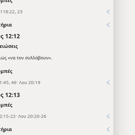
μπές
 118:22, 23
τήρια
ς 12:12
ειώσεις
ιώς «να τον συλλάβουν».
μπές
:45, 46· Λου 20:19
ς 12:13
μπές
2:15-22· Λου 20:20-26
τήρια