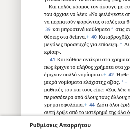
Και πολύς κόσμος τον άκουγε με ε
του άρχισε να λέει: «Να φυλάγεστε α
να περπατούν φορώντας στολές και θ
39
*
και μπροστινά καθίσματα
στις σ
40
θέσεις στα δείπνα.
+
Καταβροχθίζο
*
μεγάλες προσευχές για επίδειξη.
Αυ
κρίση».
41
Και κάθισε αντίκρυ στα χρηματ
πώς έριχνε το πλήθος χρήματα στα χρ
42
έριχναν πολλά νομίσματα.
+
Ήρθε 
*
μικρά νομίσματα ελάχιστης αξίας.
+
μαθητές του και τους είπε: «Σας λέω 
περισσότερα από όλους τους άλλους 
44
χρηματοφυλάκια.
+
Διότι όλοι έρι
αυτή έριξε από το υστέρημά της όλα ό
Ρυθμίσεις Απορρήτου