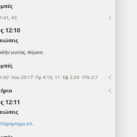
μπές
1:41, 43
ς 12:10
ειώσεις
φαλὴν γωνίας, Κείμενο.
μπές
:42· Λου 20:17· Πρ 4:10, 11· Εφ 2:20· 1Πε 2:7
τήρια
ς 12:11
ειώσεις
ε
Παράρτημα Α5
.