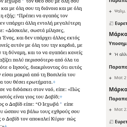
Παραπο
*
ον Ιεχωβά
τον Θεό σου με όλη σου
και με όλη σου τη διάνοια και με όλη
+
Ψαλμ.
 η εξής: “Πρέπει να αγαπάς τον
Ευρε
εν υπάρχει άλλη εντολή μεγαλύτερη
ε: «Δάσκαλε, σωστά μίλησες,
Μάρκο
ι Ένας, και δεν υπάρχει άλλος εκτός
Υποσημ
ανείς αυτόν με όλη του την καρδιά, με
 τη δύναμη, και το να αγαπάει κανείς
*
Ή αλλ
αξίζει πολύ περισσότερο από όλα τα
Παραπο
ότε ο Ιησούς, διακρίνοντας ότι αυτός
ν είσαι μακριά από τη Βασιλεία του
+
Ματ 21
να του θέσει ερωτήματα.
+
Μάρκο
ε να διδάσκει στον ναό, είπε: «Πώς
ιστός είναι γιος του Δαβίδ;
+
Παραπο
*
ος ο Δαβίδ είπε: “Ο Ιεχωβά
είπε
+
Ματ 2
μου ώσπου να βάλω τους εχθρούς σου
ς ο Δαβίδ τον αποκαλεί Κύριο· πώς
Ευρε
;»
+