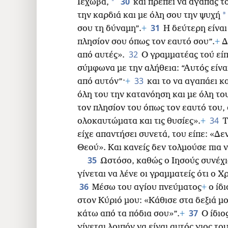
30
*
Ιεχωβά,
και πρέπει να αγαπάς τ
*
την καρδιά και με όλη σου την ψυχή
31
σου τη δύναμη”.
+
Η δεύτερη είναι
πλησίον σου όπως τον εαυτό σου”.
+
Δ
32
από αυτές».
Ο γραμματέας τού είπ
σύμφωνα με την αλήθεια: “Αυτός είνα
33
από αυτόν”·
+
και το να αγαπάει κ
όλη του την κατανόηση και με όλη του
τον πλησίον του όπως τον εαυτό του, 
34
ολοκαυτώματα και τις θυσίες».
+
Τ
είχε απαντήσει συνετά, του είπε: «Δε
Θεού». Και κανείς δεν τολμούσε πια 
35
Ωστόσο, καθώς ο Ιησούς συνέχισ
γίνεται να λένε οι γραμματείς ότι ο Χρ
36
Μέσω του αγίου πνεύματος
+
ο ίδι
στον Κύριό μου: «Κάθισε στα δεξιά 
37
κάτω από τα πόδια σου»”.
+
Ο ίδιο
γίνεται λοιπόν να είναι αυτός γιος του