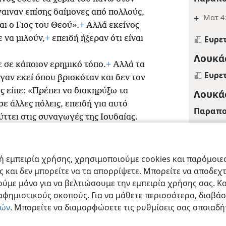
αιναν επίσης δαίμονες από πολλούς,
+
Ματ 4
αι ο Γιος του Θεού».
+
Αλλά εκείνος
 να μιλούν,
+
επειδή ήξεραν ότι είναι
Ευρε
Λουκάς
 σε κάποιον ερημικό τόπο.
+
Αλλά τα
Ευρε
γαν εκεί όπου βρισκόταν και δεν τον
ς είπε: «Πρέπει να διακηρύξω τα
Λουκάς
σε άλλες πόλεις, επειδή για αυτό
Παραπο
ύττει στις συναγωγές της Ιουδαίας.
+
Ψαλμ. 
Ευρε
 εμπειρία χρήσης, χρησιμοποιούμε cookies και παρόμοιες 
Λουκάς
ας και δεν μπορείτε να τα απορρίψετε. Μπορείτε να αποδεχ
ract Society of Pennsylvania
Όροι Χρήσης
Πολιτική Απορρήτου
Ρυθμίσ
ύμε μόνο για να βελτιώσουμε την εμπειρία χρήσης σας. Κα
Υποσημ
ιαφημιστικούς σκοπούς. Για να μάθετε περισσότερα, διαβά
*
Βλέπ
ιών
. Μπορείτε να διαμορφώσετε τις ρυθμίσεις σας οποιαδή