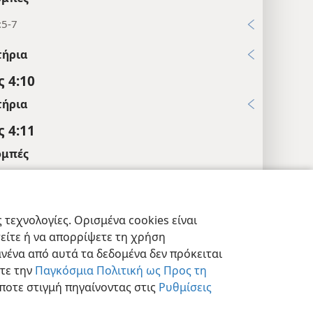
:5-7
τήρια
 4:10
τήρια
 4:11
μπές
91:11, 12
τήρια
τεχνολογίες. Ορισμένα cookies είναι
 4:12
τείτε ή να απορρίψετε τη χρήση
εις Απορρήτου
Σύνδεση
JW.ORG
νένα από αυτά τα δεδομένα δεν πρόκειται
ειώσεις
στε την
Παγκόσμια Πολιτική ως Προς τη
ε
Παράρτημα Α5
.
ποτε στιγμή πηγαίνοντας στις
Ρυθμίσεις