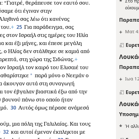
*
Στο π
: “Γιατρέ, θεράπευσε τον εαυτό σου.
οἰκουμ
σαμε ότι έγιναν στην
Αληθινά σας λέω ότι κανένας
Παραπο
25
 του.
+
Για παράδειγμα, σας
+
Ματ 4
ς στον Ισραήλ στις ημέρες του Ηλία
α και έξι μήνες, και έπεσε μεγάλη
Ευρε
, ο Ηλίας δεν στάλθηκε σε καμιά από
Λουκάς
Σαρεπτά, στη χώρα της Σιδώνας.
+
Παραπο
ον Ισραήλ τον καιρό του Ελισαιέ του
*
καθαρίστηκε
παρά μόνο ο Νεεμάν ο
+
Ιωα 12
 τα άκουγαν αυτά στη συναγωγή
Ευρε
ι τον έβγαλαν βιαστικά έξω από την
υ βουνού πάνω στο οποίο ήταν
Λουκάς
30
εμό.
Αυτός όμως πέρασε ανάμεσά
Υποσημ
μ, μια πόλη της Γαλιλαίας. Και τους
*
Ή αλλ
32
+
και αυτοί έμεναν έκπληκτοι με