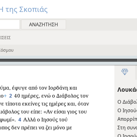
 της Σκοπιάς
ΙΣΕΙΣ
Κόσμου
εύμα, έφυγε από τον Ιορδάνη και
Λουκά
2
μο
+
40 ημέρες, ενώ ο Διάβολος τον
Ο Διάβο
ε τίποτα εκείνες τις ημέρες και, όταν
Ο Ιησούς
ιάβολος του είπε: «Αν είσαι γιος του
Απορρίπ
4
 ψωμί».
Αλλά ο Ιησούς τού
Στη συν
πος δεν πρέπει να ζει μόνο με
Ο Ιησού