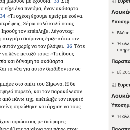
Ευρε
33
δή μιλούσε με εξουσία.
Στη
υ είχε ένα πνεύμα, έναν ακάθαρτο
Λουκάς
34
«Τι σχέση έχουμε εμείς με εσένα,
Υποσημ
στρέψεις; Ξέρω πολύ καλά ποιος
 Ιησούς τον επέπληξε, λέγοντας:
*
Βλέπ
η στιγμή ο δαίμονας έριξε κάτω τον
*
Ή αλλ
36
 αυτόν χωρίς να τον βλάψει.
Τότε
υπηρε
 να λένε μεταξύ τους: «Τι είδους
Παραπο
υσία και δύναμη τα ακάθαρτα
Και τα νέα για αυτόν διαδίδονταν σε
+
Εξ 20:
Ευρε
πήκε στο σπίτι του Σίμωνα. Η δε
υψηλό πυρετό, και τον παρακάλεσαν
Λουκάς
 από πάνω της, επέπληξε τον πυρετό
Υποσημ
κείνη σηκώθηκε και άρχισε να τους
*
Ή αλλ
 είχαν αρρώστους με διάφορες
Παραπο
ίνος έθετε τα χέρια του πάνω στον