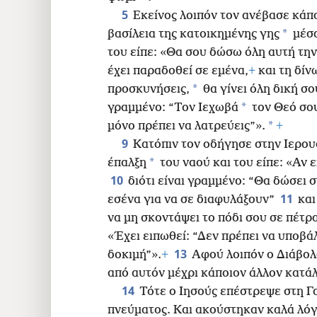
16
5
Εκείνος λοιπόν τον ανέβασε κάπο
*
βασίλεια της κατοικημένης γης
μέσα
24
του είπε: «Θα σου δώσω όλη αυτή την 
έχει παραδοθεί σε εμένα,
+
και τη δίν
32
*
προσκυνήσεις,
θα γίνει όλη δική σ
*
γραμμένο: “Τον Ιεχωβά
τον Θεό σου
40
*
μόνο πρέπει να λατρεύεις”».
+
9
Κατόπιν τον οδήγησε στην Ιερου
*
έπαλξη
του ναού και του είπε: «Αν ε
10
διότι είναι γραμμένο: “Θα δώσει 
11
εσένα για να σε διαφυλάξουν”
και
να μη σκοντάψει το πόδι σου σε πέτρα
«Έχει ειπωθεί: “Δεν πρέπει να υποβά
13
δοκιμή”».
+
Αφού λοιπόν ο Διάβολ
από αυτόν μέχρι κάποιον άλλον κατά
14
Τότε ο Ιησούς επέστρεψε στη Γ
πνεύματος. Και ακούστηκαν καλά λόγ