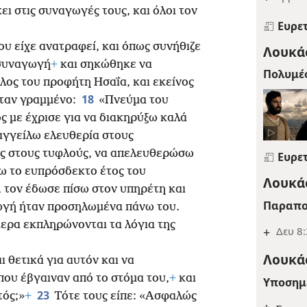
ει στις συναγωγές τους, και όλοι τον
Ευρε
υ είχε ανατραφεί, και όπως συνήθιζε
Λουκάς
 συναγωγή
+
και σηκώθηκε να
Πολυμέ
λος του προφήτη Ησαΐα, και εκείνος
18
ήταν γραμμένο:
«Πνεύμα του
ς με έχρισε για να διακηρύξω καλά
ξαγγείλω ελευθερία στους
ης στους τυφλούς, να απελευθερώσω
Ευρε
ω το ευπρόσδεκτο έτος του
Λουκάς
, τον έδωσε πίσω στον υπηρέτη και
Παραπο
γωγή ήταν προσηλωμένα πάνω του.
μερα εκπληρώνονται τα λόγια της
+
Δευ 8:
Λουκάς
ι θετικά για αυτόν και να
που έβγαιναν από το στόμα του,
+
και
Υποσημ
23
τός;»
+
Τότε τους είπε: «Ασφαλώς