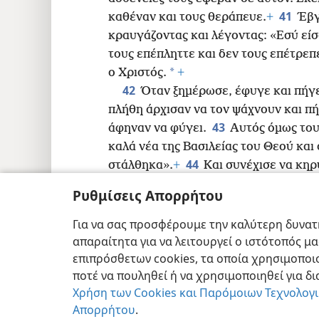
41
καθέναν και τους θεράπευε.
+
Έβγ
κραυγάζοντας και λέγοντας: «Εσύ είσ
τους επέπληττε και δεν τους επέτρεπε
*
ο Χριστός.
+
42
Όταν ξημέρωσε, έφυγε και πήγε
πλήθη άρχισαν να τον ψάχνουν και πή
43
άφηναν να φύγει.
Αυτός όμως του
καλά νέα της Βασιλείας του Θεού και 
44
στάλθηκα».
+
Και συνέχισε να κηρ
Ρυθμίσεις Απορρήτου
Για να σας προσφέρουμε την καλύτερη δυνατή
απαραίτητα για να λειτουργεί ο ιστότοπός μ
Copyright
© 2026 Watch Tower Bible and T
επιπρόσθετων cookies, τα οποία χρησιμοποιο
ποτέ να πουληθεί ή να χρησιμοποιηθεί για δ
Χρήση των Cookies και Παρόμοιων Τεχνολογ
Απορρήτου
.