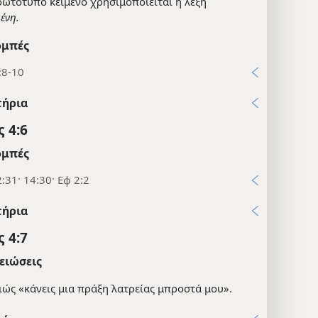
ρωτότυπο κείμενο χρησιμοποιείται η λέξη
ένη.
μπές
:8-10
τήρια
 4:6
μπές
:31· 14:30· Εφ 2:2
τήρια
 4:7
ειώσεις
ιώς «κάνεις μια πράξη λατρείας μπροστά μου».