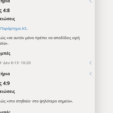
τήρια
 4:8
ειώσεις
ε
Παράρτημα Α5
.
ιώς «σε αυτόν μόνο πρέπει να αποδίδεις ιερή
σία».
μπές
3· Δευ 6:13· 10:20
τήρια
 4:9
ειώσεις
ιώς «στο στηθαίο· στο ψηλότερο σημείο».
μπές