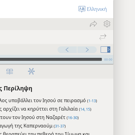
Ελληνική
00:00
ς Περίληψη
λος υποβάλλει τον Ιησού σε πειρασμό
(
1-13
)
 αρχίζει να κηρύττει στη Γαλιλαία
(
14, 15
)
τουν τον Ιησού στη Ναζαρέτ
(
16-30
)
αγωγή της Καπερναούμ
(
31-37
)
ς θεραπεύει την πεθερά του Σίμωνα και