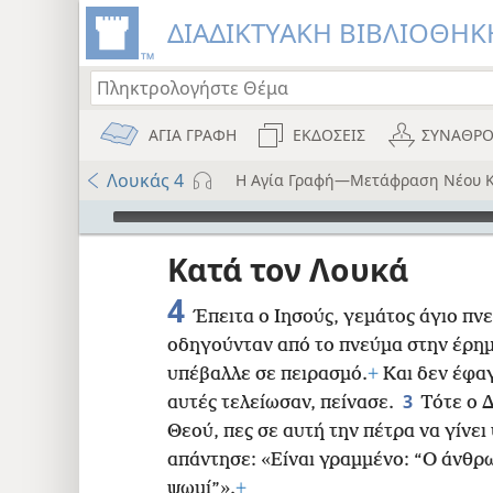
ΔΙΑΔΙΚΤΥΑΚΗ ΒΙΒΛΙΟΘΗΚΗ
ΑΓΙΑ ΓΡΑΦΗ
ΕΚΔΟΣΕΙΣ
ΣΥΝΑΘΡΟ
Λουκάς 4
Η Αγία Γραφή—Μετάφραση Νέου 
Audio Player
ου
Κατά τον Λουκά
i12)
4
Έπειτα ο Ιησούς, γεμάτος άγιο πν
οδηγούνταν από το πνεύμα στην έρη
i7)
υπέβαλλε σε πειρασμό.
+
Και δεν έφαγ
)
3
αυτές τελείωσαν, πείνασε.
Τότε ο Δ
Θεού, πες σε αυτή την πέτρα να γίνει
8
απάντησε: «Είναι γραμμένο: “Ο άνθρω
ψωμί”».
+