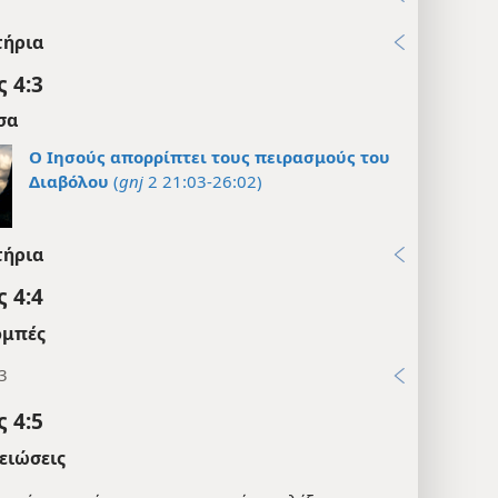
τήρια
 4:3
σα
Ο Ιησούς απορρίπτει τους πειρασμούς του
Διαβόλου
(
gnj
2 21:03-26:02)
τήρια
 4:4
μπές
3
 4:5
ειώσεις