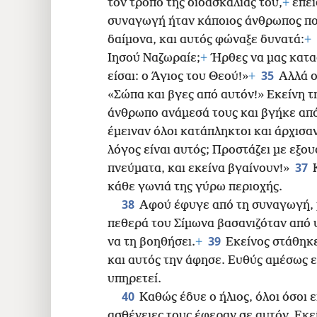
τον τρόπο της διδασκαλίας του,
+
επει
συναγωγή ήταν κάποιος άνθρωπος πο
δαίμονα, και αυτός φώναξε δυνατά:
+
Ιησού Ναζωραίε;
+
Ήρθες να μας κατα
35
είσαι: ο Άγιος του Θεού!»
+
Αλλά ο
«Σώπα και βγες από αυτόν!» Εκείνη τ
άνθρωπο ανάμεσά τους και βγήκε από
έμειναν όλοι κατάπληκτοι και άρχισαν
λόγος είναι αυτός; Προστάζει με εξο
37
πνεύματα, και εκείνα βγαίνουν!»
κάθε γωνιά της γύρω περιοχής.
38
Αφού έφυγε από τη συναγωγή, μ
πεθερά του Σίμωνα βασανιζόταν από 
39
να τη βοηθήσει.
+
Εκείνος στάθηκε
και αυτός την άφησε. Ευθύς αμέσως ε
υπηρετεί.
40
Καθώς έδυε ο ήλιος, όλοι όσοι
ασθένειες τους έφεραν σε αυτόν. Εκε