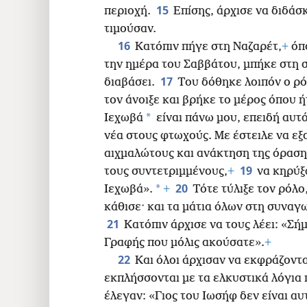
15
περιοχή.
Επίσης, άρχισε να διδάσκ
τιμούσαν.
16
Κατόπιν πήγε στη Ναζαρέτ,
+
όπο
την ημέρα του Σαββάτου, μπήκε στη
17
διαβάσει.
Του δόθηκε λοιπόν ο ρό
τον άνοιξε και βρήκε το μέρος όπου 
*
Ιεχωβά
είναι πάνω μου, επειδή αυτό
νέα στους φτωχούς. Με έστειλε να ε
αιχμαλώτους και ανάκτηση της όρασ
19
τους συντετριμμένους,
+
να κηρύξ
20
*
Ιεχωβά».
+
Τότε τύλιξε τον ρόλο
κάθισε· και τα μάτια όλων στη συνα
21
Κατόπιν άρχισε να τους λέει: «Σή
Γραφής που μόλις ακούσατε».
+
22
Και όλοι άρχισαν να εκφράζοντα
εκπλήσσονται με τα ελκυστικά λόγια 
έλεγαν: «Γιος του Ιωσήφ δεν είναι αυ