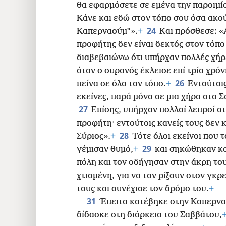
θα εφαρμόσετε σε εμένα την παροιμία
Κάνε και εδώ στον τόπο σου όσα ακού
24
Καπερναούμ”».
+
Και πρόσθεσε: «
προφήτης δεν είναι δεκτός στον τόπο
διαβεβαιώνω ότι υπήρχαν πολλές χήρε
όταν ο ουρανός έκλεισε επί τρία χρόνι
26
πείνα σε όλο τον τόπο.
+
Εντούτοις
εκείνες, παρά μόνο σε μια χήρα στα 
27
Επίσης, υπήρχαν πολλοί λεπροί στ
προφήτη· εντούτοις κανείς τους δεν 
28
Σύριος».
+
Τότε όλοι εκείνοι που
29
γέμισαν θυμό,
+
και σηκώθηκαν κα
πόλη και τον οδήγησαν στην άκρη το
χτισμένη, για να τον ρίξουν στον γκρ
τους και συνέχισε τον δρόμο του.
+
31
Έπειτα κατέβηκε στην Καπερναού
δίδασκε στη διάρκεια του Σαββάτου,