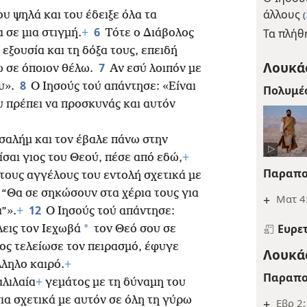
άλλους
υ ψηλά και του έδειξε όλα τα
(
6
Τα πλήθ
 σε μια στιγμή.
+
Τότε ο Διάβολος
εξουσία και τη δόξα τους, επειδή
Λουκάς
7
ω σε όποιον θέλω.
Αν εσύ λοιπόν με
8
ου».
Ο Ιησούς τού απάντησε: «Είναι
Πολυμέ
 πρέπει να προσκυνάς και αυτόν
σαλήμ και τον έβαλε πάνω στην
ίσαι γιος του Θεού, πέσε από εδώ,
+
Παραπο
στους αγγέλους του εντολή σχετικά με
 “Θα σε σηκώσουν στα χέρια τους για
+
Ματ 4:
12
”».
+
Ο Ιησούς τού απάντησε:
Ευρε
*
λεις τον Ιεχωβά
τον Θεό σου σε
ος τελείωσε τον πειρασμό, έφυγε
Λουκάς
λληλο καιρό.
+
Παραπο
αλιλαία
+
γεμάτος με τη δύναμη του
ια σχετικά με αυτόν σε όλη τη γύρω
+
Εβρ 2